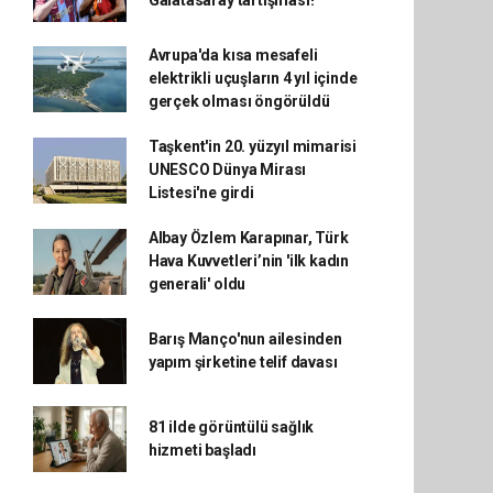
Galatasaray tartışması!
Avrupa'da kısa mesafeli
elektrikli uçuşların 4 yıl içinde
gerçek olması öngörüldü
Taşkent'in 20. yüzyıl mimarisi
UNESCO Dünya Mirası
Listesi'ne girdi
Albay Özlem Karapınar, Türk
Hava Kuvvetleri’nin 'ilk kadın
generali' oldu
Barış Manço'nun ailesinden
yapım şirketine telif davası
81 ilde görüntülü sağlık
hizmeti başladı