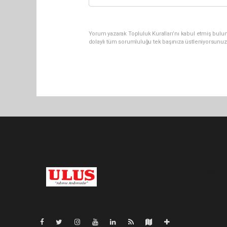
Yorum yazarak Topluluk Kuralları’nı kabul etmiş bulu
dolaylı tüm sorumluluğu tek başınıza üstleniyorsunuz
Pro-0.050