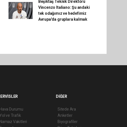
Beşiktaş Teknik Direktörü
Vincenzo Italiano: Şu andaki
tek odağımız ve hedefimiz
Avrupa'da gruplara kalmak
ERVİSLER
DİĞER
Hava Durumu
Sitede Ara
Yol ve Trafik
Anketler
Namaz Vakitleri
Biyografiler