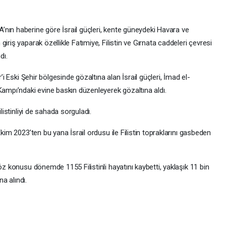
nın haberine göre İsrail güçleri, kente güneydeki Havara ve
iriş yaparak özellikle Fatımiye, Filistin ve Gırnata caddeleri çevresi
dı.
’i Eski Şehir bölgesinde gözaltına alan İsrail güçleri, İmad el-
Kampı’ndaki evine baskın düzenleyerek gözaltına aldı.
listinliyi de sahada sorguladı.
Ekim 2023’ten bu yana İsrail ordusu ile Filistin topraklarını gasbeden
öz konusu dönemde 1155 Filistinli hayatını kaybetti, yaklaşık 11 bin
na alındı.