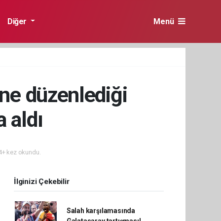
Diğer
Menü
ine düzenlediği
a aldı
+ kez okundu.
İlginizi Çekebilir
Salah karşılamasında