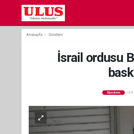
Anasayfa
Gündem
İsrail ordusu 
baskı
(AA)
Gündem