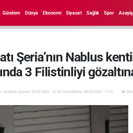
Gündem
Dünya
Ekonomi
Siyaset
Sağlık
Spor
Asayiş
Batı Şeria’nın Nablus kent
nda 3 Filistinliyi gözaltın
 - Anadolu Ajansı | 09.05.2026 - 12:00, Güncelleme: 09.05.2026 - 11:51
2454