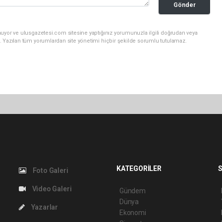
Gönder
nuyor ve ulusgazetesi.com sitesine yaptığınız yorumunuzla ilgili doğrudan veya
. Yazılan tüm yorumlardan site yönetimi hiçbir şekilde sorumlu tutulamaz.
KATEGORİLER
S
Foto Galeri
Video Galeri
Gündem
Dünya
Yazarlar
Ekonomi