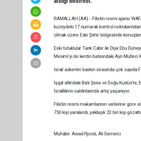
aldığı bildirildi.
RAMALLAH (AA) - Filistin resmi ajansı WAFA’
kuzeydeki 17 numaralı kontrol noktalarından g
olmak üzere Eski Şehir bölgesinde konuşlan
Eski tutuklular Tarık Cabir ile Diya Ebu Duheyr
Mesimi’yi de kentin batısındaki Ayn Mülteci 
İsrail askerleri baskın sırasında çok sayıda Fi
İşgal altındaki Batı Şeria ve Doğu Kudüs’te, 
İsraillilerin saldırılarında artış yaşanıyor.
Filistin resmi makamlarının verilerine göre s
750 kişi yaralandı, yaklaşık 22 bin kişi gözaltı
Muhabir: Awad Rjoob, Ali Semerci