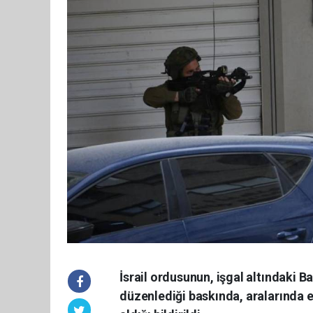
İsrail ordusunun, işgal altındaki B
düzenlediği baskında, aralarında es