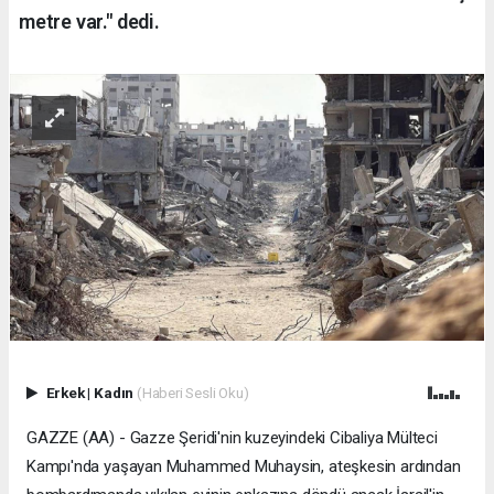
metre var." dedi.
Erkek
|
Kadın
(Haberi Sesli Oku)
GAZZE (AA) - Gazze Şeridi'nin kuzeyindeki Cibaliya Mülteci
Kampı'nda yaşayan Muhammed Muhaysin, ateşkesin ardından