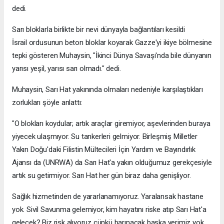
dedi.
Sarı bloklarla birlikte bir nevi dünyayla bağlantıları kesildi
İsrail ordusunun beton bloklar koyarak Gazze'yi ikiye bölmesine
tepki gösteren Muhaysin, "İkinci Dünya Savaşı'nda bile dünyanın
yarısı yeşil, yarısı sarı olmadı." dedi.
Muhaysin, Sarı Hat yakınında olmaları nedeniyle karşılaştıkları
zorlukları şöyle anlattı:
"O blokları koydular; artık araçlar giremiyor, aşevlerinden buraya
yiyecek ulaşmıyor. Su tankerleri gelmiyor. Birleşmiş Milletler
Yakın Doğu'daki Filistin Mültecileri İçin Yardım ve Bayındırlık
Ajansı da (UNRWA) da Sarı Hat'a yakın olduğumuz gerekçesiyle
artık su getirmiyor. Sarı Hat her gün biraz daha genişliyor.
Sağlık hizmetinden de yararlanamıyoruz. Yaralansak hastane
yok. Sivil Savunma gelemiyor, kim hayatını riske atıp Sarı Hat'a
gelecek? Biz risk alıyoruz çünkü barınacak başka yerimiz yok.