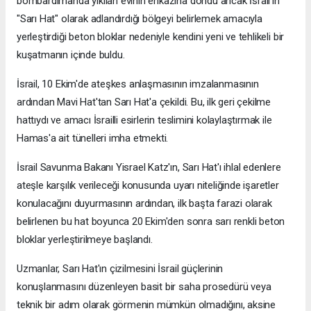
bombardımanda yıkılan evinin enkazına döndü ancak İsrail'in
"Sarı Hat" olarak adlandırdığı bölgeyi belirlemek amacıyla
yerleştirdiği beton bloklar nedeniyle kendini yeni ve tehlikeli bir
kuşatmanın içinde buldu.
İsrail, 10 Ekim'de ateşkes anlaşmasının imzalanmasının
ardından Mavi Hat'tan Sarı Hat'a çekildi. Bu, ilk geri çekilme
hattıydı ve amacı İsrailli esirlerin teslimini kolaylaştırmak ile
Hamas'a ait tünelleri imha etmekti.
İsrail Savunma Bakanı Yisrael Katz'ın, Sarı Hat'ı ihlal edenlere
ateşle karşılık verileceği konusunda uyarı niteliğinde işaretler
konulacağını duyurmasının ardından, ilk başta farazi olarak
belirlenen bu hat boyunca 20 Ekim'den sonra sarı renkli beton
bloklar yerleştirilmeye başlandı.
Uzmanlar, Sarı Hat'ın çizilmesini İsrail güçlerinin
konuşlanmasını düzenleyen basit bir saha prosedürü veya
teknik bir adım olarak görmenin mümkün olmadığını, aksine