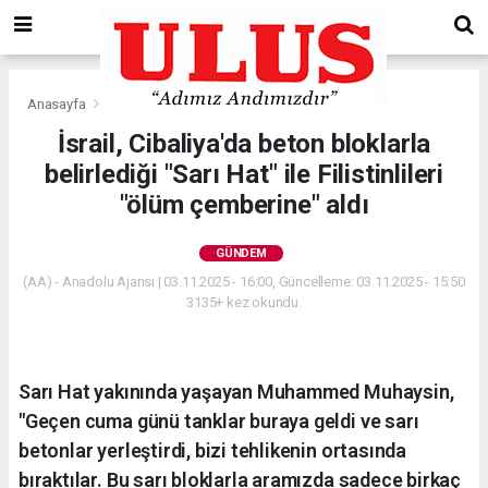
Anasayfa
Gündem
İsrail, Cibaliya'da beton bloklarla
belirlediği "Sarı Hat" ile Filistinlileri
"ölüm çemberine" aldı
GÜNDEM
(AA) - Anadolu Ajansı | 03.11.2025 - 16:00, Güncelleme: 03.11.2025 - 15:50
3135+ kez okundu.
Sarı Hat yakınında yaşayan Muhammed Muhaysin,
"Geçen cuma günü tanklar buraya geldi ve sarı
betonlar yerleştirdi, bizi tehlikenin ortasında
bıraktılar. Bu sarı bloklarla aramızda sadece birkaç