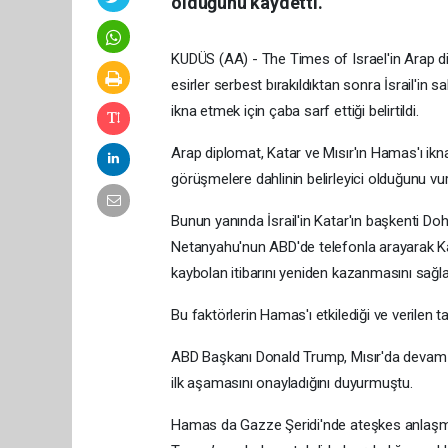
olduğunu kaydetti.
KUDÜS (AA) - The Times of Israel'in Arap dip
esirler serbest bırakıldıktan sonra İsrail'in 
ikna etmek için çaba sarf ettiği belirtildi.
Arap diplomat, Katar ve Mısır'ın Hamas'ı ikna
görüşmelere dahlinin belirleyici olduğunu vur
Bunun yanında İsrail'in Katar'ın başkenti Doh
Netanyahu'nun ABD'de telefonla arayarak Kat
kaybolan itibarını yeniden kazanmasını sağlad
Bu faktörlerin Hamas'ı etkilediği ve verilen t
ABD Başkanı Donald Trump, Mısır'da devam e
ilk aşamasını onayladığını duyurmuştu.
Hamas da Gazze Şeridi'nde ateşkes anlaşması