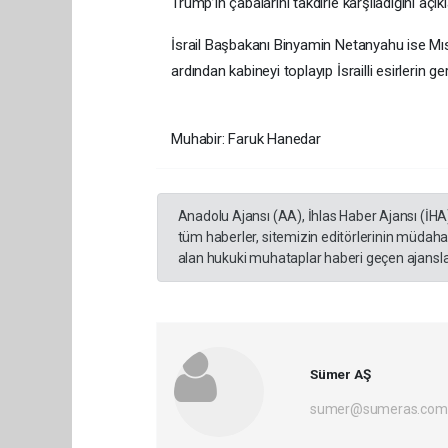
Trump’ın çabalarını takdirle karşıladığını açık
İsrail Başbakanı Binyamin Netanyahu ise Mı
ardından kabineyi toplayıp İsrailli esirlerin g
Muhabir: Faruk Hanedar
Anadolu Ajansı (AA), İhlas Haber Ajansı (İHA
tüm haberler, sitemizin editörlerinin müdaha
alan hukuki muhataplar haberi geçen ajanslar
Sümer AŞ
sumer@sumeras.com