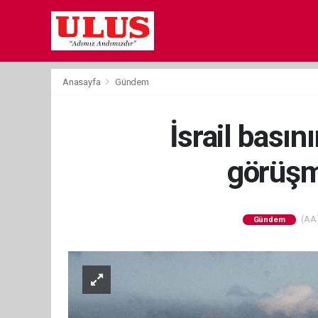
Anasayfa
Gündem
İsrail basın
görüşme
(AA)
Gündem