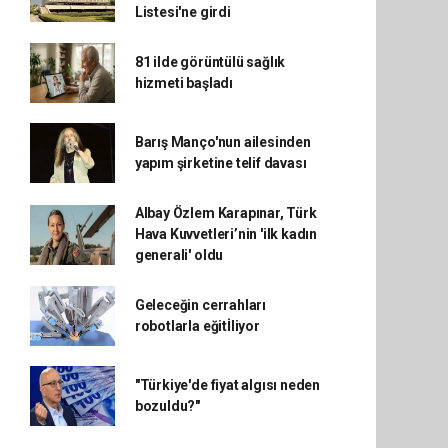
Listesi'ne girdi
81 ilde görüntülü sağlık
hizmeti başladı
Barış Manço'nun ailesinden
yapım şirketine telif davası
Albay Özlem Karapınar, Türk
Hava Kuvvetleri’nin 'ilk kadın
generali' oldu
Geleceğin cerrahları
robotlarla eğitİliyor
"Türkiye'de fiyat algısı neden
bozuldu?"