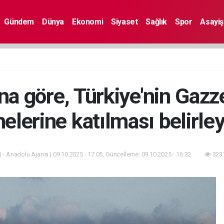
Gündem
Dünya
Ekonomi
Siyaset
Sağlık
Spor
Asayiş
ına göre, Türkiye'nin Gaz
lerine katılması belirley
 - Anadolu Ajansı | 09.10.2025 - 17:05, Güncelleme: 09.10.2025 - 16:32
3231