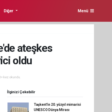
Diğer
Menü
ze'de ateşkes
ici oldu
+ kez okundu.
İlginizi Çekebilir
Taşkent'in 20. yüzyıl mimarisi
UNESCO Dünya Mirası