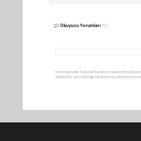
Okuyucu Yorumları
(0)
Yorum yazarak Topluluk Kuralları’nı kabul etmiş bulu
dolaylı tüm sorumluluğu tek başınıza üstleniyorsunuz