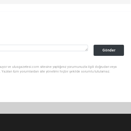
Gönder
nuyor ve ulusgazetesi.com sitesine yaptığınız yorumunuzla ilgili doğrudan veya
. Yazılan tüm yorumlardan site yönetimi hiçbir şekilde sorumlu tutulamaz.