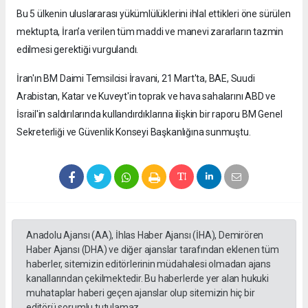
Bu 5 ülkenin uluslararası yükümlülüklerini ihlal ettikleri öne sürülen
mektupta, İran’a verilen tüm maddi ve manevi zararların tazmin
edilmesi gerektiği vurgulandı.
İran'ın BM Daimi Temsilcisi İravani, 21 Mart'ta, BAE, Suudi
Arabistan, Katar ve Kuveyt'in toprak ve hava sahalarını ABD ve
İsrail'in saldırılarında kullandırdıklarına ilişkin bir raporu BM Genel
Sekreterliği ve Güvenlik Konseyi Başkanlığına sunmuştu.
Anadolu Ajansı (AA), İhlas Haber Ajansı (İHA), Demirören
Haber Ajansı (DHA) ve diğer ajanslar tarafından eklenen tüm
haberler, sitemizin editörlerinin müdahalesi olmadan ajans
kanallarından çekilmektedir. Bu haberlerde yer alan hukuki
muhataplar haberi geçen ajanslar olup sitemizin hiç bir
editörü sorumlu tutulamaz...