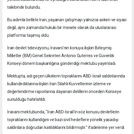
talebinde bulundu.
Bu adımla birlikte İran, yaşanan çatışmayı yalnızca askeri ve siyasi
değil, aynı zamanda hukuki bir mesele olarak da uluslararası
platforma taşımış oldu.
İran devlet televizyonu, İravani'nin konuya ilişkin Birleşmiş
Milletler (BM) Genel Sekreteri Antonio Guterres ve Güvenlik
Konseyi dönem başkanlığına gönderdiği mektubu yayımladı.
Mektupta, adı geçen ülkelerin topraklarını ABD-İsrail saldırılarında
kullandırdıklarına ilişkin İran Silahlı Kuvvetlerinin izleme ve
değerlendirme raporlarına dayanan delillerin önceden Konseye
sunulduğu hatırlatıldı.
İravani mektubunda, "İran ABD-İsrail'in söz konusu devletlerin
topraklarını kullandığını ve bazı sivil hedeflere yönelik yasadışı
saldırılara doğrudan katıldıklarını bildirmiştir." ifadelerine yer verdi.