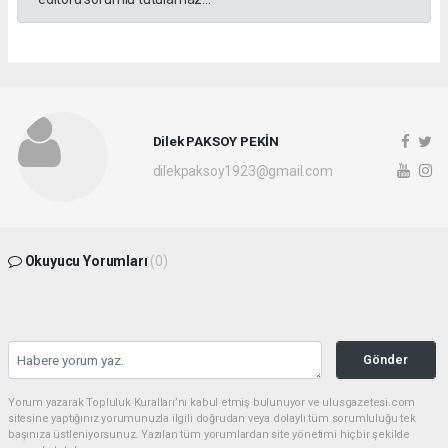
Dilek PAKSOY PEKİN
dilekpaksoy1923@gmail.com
Okuyucu Yorumları
(0)
Gönder
Yorum yazarak Topluluk Kuralları’nı kabul etmiş bulunuyor ve ulusgazetesi.com
sitesine yaptığınız yorumunuzla ilgili doğrudan veya dolaylı tüm sorumluluğu tek
başınıza üstleniyorsunuz. Yazılan tüm yorumlardan site yönetimi hiçbir şekilde