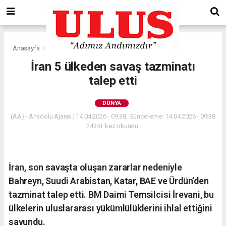
Anasayfa
Dünya
İran 5 ülkeden savaş tazminatı
talep etti
DÜNYA
(AA) - Anadolu Ajansı | 14.04.2026 - 09:38, Güncelleme: 14.04.2026 - 09:38
2435+ kez okundu.
İran, son savaşta oluşan zararlar nedeniyle
Bahreyn, Suudi Arabistan, Katar, BAE ve Ürdün’den
tazminat talep etti. BM Daimi Temsilcisi İrevani, bu
ülkelerin uluslararası yükümlülüklerini ihlal ettiğini
savundu.