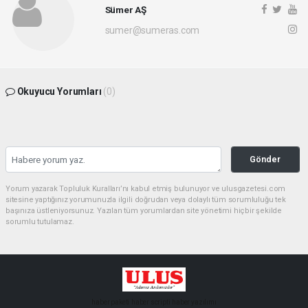
Sümer AŞ
sumer@sumeras.com
Okuyucu Yorumları
(0)
Gönder
Yorum yazarak Topluluk Kuralları’nı kabul etmiş bulunuyor ve ulusgazetesi.com
sitesine yaptığınız yorumunuzla ilgili doğrudan veya dolaylı tüm sorumluluğu tek
başınıza üstleniyorsunuz. Yazılan tüm yorumlardan site yönetimi hiçbir şekilde
sorumlu tutulamaz.
haber paketi
haber scripti
haber yazılımı