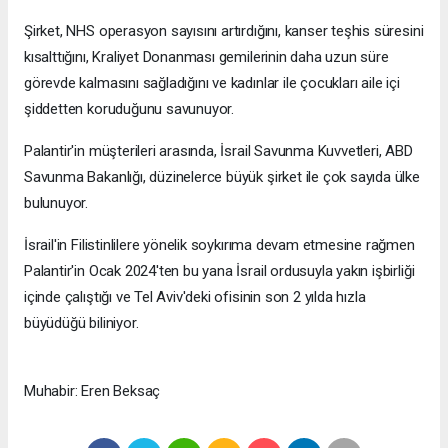
Şirket, NHS operasyon sayısını artırdığını, kanser teşhis süresini
kısalttığını, Kraliyet Donanması gemilerinin daha uzun süre
görevde kalmasını sağladığını ve kadınlar ile çocukları aile içi
şiddetten koruduğunu savunuyor.
Palantir'in müşterileri arasında, İsrail Savunma Kuvvetleri, ABD
Savunma Bakanlığı, düzinelerce büyük şirket ile çok sayıda ülke
bulunuyor.
İsrail'in Filistinlilere yönelik soykırıma devam etmesine rağmen
Palantir'in Ocak 2024'ten bu yana İsrail ordusuyla yakın işbirliği
içinde çalıştığı ve Tel Aviv'deki ofisinin son 2 yılda hızla
büyüdüğü biliniyor.
Muhabir: Eren Beksaç