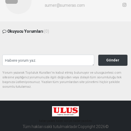
sumer@sumeras.com
Okuyucu Yorumları
(0)
Gönder
Yorum yazarak Topluluk Kuralları’nı kabul etmiş bulunuyor ve ulusgazetesi.com
sitesine yaptığınız yorumunuzla ilgili doğrudan veya dolaylı tüm sorumluluğu tek
başınıza üstleniyorsunuz. Yazılan tüm yorumlardan site yönetimi hiçbir şekilde
sorumlu tutulamaz.
haber paketi
haber scripti
haber yazılımı
Tüm hakları saklı tutulmaktadır.Copyright 2026©