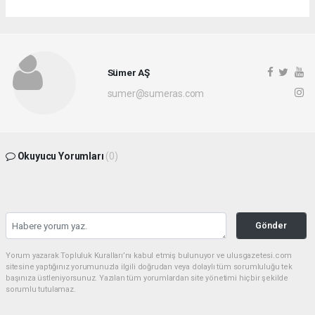
Sümer AŞ
sumer@sumeras.com
Okuyucu Yorumları
(0)
Gönder
Yorum yazarak Topluluk Kuralları’nı kabul etmiş bulunuyor ve ulusgazetesi.com
sitesine yaptığınız yorumunuzla ilgili doğrudan veya dolaylı tüm sorumluluğu tek
başınıza üstleniyorsunuz. Yazılan tüm yorumlardan site yönetimi hiçbir şekilde
sorumlu tutulamaz.