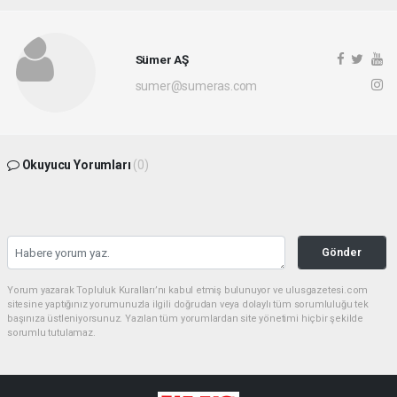
Sümer AŞ
sumer@sumeras.com
Okuyucu Yorumları
(0)
Gönder
Yorum yazarak Topluluk Kuralları’nı kabul etmiş bulunuyor ve ulusgazetesi.com
sitesine yaptığınız yorumunuzla ilgili doğrudan veya dolaylı tüm sorumluluğu tek
başınıza üstleniyorsunuz. Yazılan tüm yorumlardan site yönetimi hiçbir şekilde
sorumlu tutulamaz.