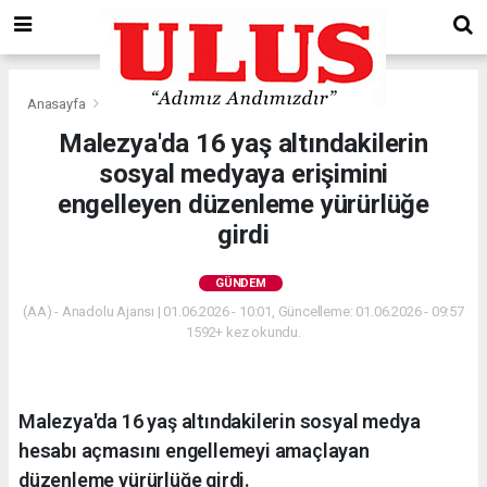
Anasayfa
Gündem
Malezya'da 16 yaş altındakilerin
sosyal medyaya erişimini
engelleyen düzenleme yürürlüğe
girdi
GÜNDEM
(AA) - Anadolu Ajansı | 01.06.2026 - 10:01, Güncelleme: 01.06.2026 - 09:57
1592+ kez okundu.
Malezya'da 16 yaş altındakilerin sosyal medya
hesabı açmasını engellemeyi amaçlayan
düzenleme yürürlüğe girdi.