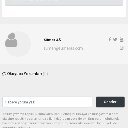
Sümer AŞ
sumer@sumeras.com
Okuyucu Yorumları
(0)
Gönder
Yorum yazarak Topluluk Kuralları’nı kabul etmiş bulunuyor ve ulusgazetesi.com
sitesine yaptığınız yorumunuzla ilgili doğrudan veya dolaylı tüm sorumluluğu tek
başınıza üstleniyorsunuz. Yazılan tüm yorumlardan site yönetimi hiçbir şekilde
sorumlu tutulamaz.