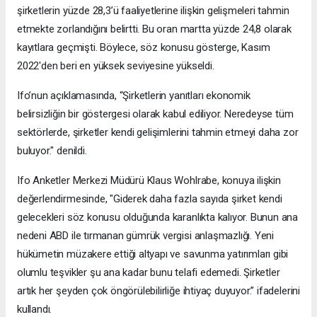
şirketlerin yüzde 28,3’ü faaliyetlerine ilişkin gelişmeleri tahmin
etmekte zorlandığını belirtti. Bu oran martta yüzde 24,8 olarak
kayıtlara geçmişti. Böylece, söz konusu gösterge, Kasım
2022'den beri en yüksek seviyesine yükseldi.
Ifo’nun açıklamasında, “Şirketlerin yanıtları ekonomik
belirsizliğin bir göstergesi olarak kabul ediliyor. Neredeyse tüm
sektörlerde, şirketler kendi gelişimlerini tahmin etmeyi daha zor
buluyor." denildi.
Ifo Anketler Merkezi Müdürü Klaus Wohlrabe, konuya ilişkin
değerlendirmesinde, "Giderek daha fazla sayıda şirket kendi
gelecekleri söz konusu olduğunda karanlıkta kalıyor. Bunun ana
nedeni ABD ile tırmanan gümrük vergisi anlaşmazlığı. Yeni
hükümetin müzakere ettiği altyapı ve savunma yatırımları gibi
olumlu teşvikler şu ana kadar bunu telafi edemedi. Şirketler
artık her şeyden çok öngörülebilirliğe ihtiyaç duyuyor.” ifadelerini
kullandı.