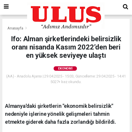
Anasayfa
Ekonomi
Ifo: Alman şirketlerindeki belirsizlik
oranı nisanda Kasım 2022’den beri
en yüksek seviyeye ulaştı
EKONOMI
(AA) - Anadolu Ajansı | 29.04.2025 - 15:03, Güncelleme: 29.04.2025 - 14:41
5027+ kez okundu.
Almanya'daki şirketlerin "ekonomik belirsizlik"
nedeniyle işlerine yönelik gelişmeleri tahmin
etmekte giderek daha fazla zorlandığı bildirildi.