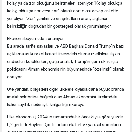
kolay ya da zor olduğunu belirtmeleri isteniyor. "Kolay, oldukça
kolay, oldukça zor veya zor." olarak dört olası cevap ankette
yer alıyor. “Zor” yanıtını veren şirketlerin oranı, algılanan
belirsizliğin doğrudan bir göstergesi olarak yorumlanıyor.
Ekonomi büyümede zorlanıyor
Bu arada, tarife savaşları ve ABD Başkanı Donald Trump'ın bazı
açıklamaları küresel ticaret üzerindeki olumsuz etkilere ilişkin
endişeleri körüklerken, çoğu analist, Trump'ın gümrük vergisi
politikasını Alman ekonomisinin büyümesinde "özel risk" olarak
görüyor.
Öte yandan, bölgedeki diğer ülkelere kıyasla daha büyük oranda
imalat sektörüne bağımlı olan Alman ekonomisi, üretimdeki
kalıcı zayıflık nedeniyle kırılganlığını koruyor.
Ülke ekonomisi, 2024'ün tamamında bir önceki yıla göre yüzde
0,2 geriledi. Böylece Çin ile artan rekabet ve yapısal sorunların