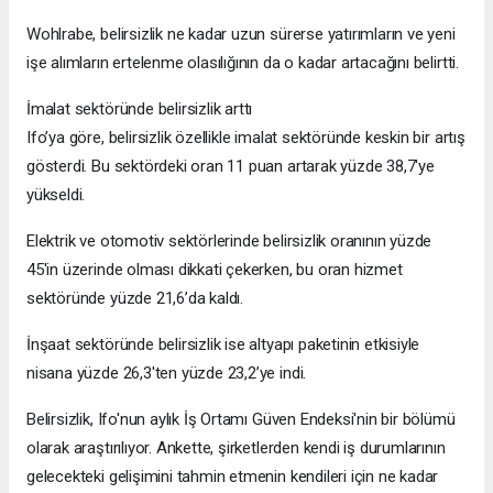
Wohlrabe, belirsizlik ne kadar uzun sürerse yatırımların ve yeni
işe alımların ertelenme olasılığının da o kadar artacağını belirtti.
İmalat sektöründe belirsizlik arttı
Ifo’ya göre, belirsizlik özellikle imalat sektöründe keskin bir artış
gösterdi. Bu sektördeki oran 11 puan artarak yüzde 38,7'ye
yükseldi.
Elektrik ve otomotiv sektörlerinde belirsizlik oranının yüzde
45'in üzerinde olması dikkati çekerken, bu oran hizmet
sektöründe yüzde 21,6’da kaldı.
İnşaat sektöründe belirsizlik ise altyapı paketinin etkisiyle
nisana yüzde 26,3'ten yüzde 23,2’ye indi.
Belirsizlik, Ifo'nun aylık İş Ortamı Güven Endeksi'nin bir bölümü
olarak araştırılıyor. Ankette, şirketlerden kendi iş durumlarının
gelecekteki gelişimini tahmin etmenin kendileri için ne kadar