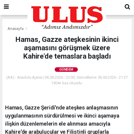
Anasayfa
Gündem
Hamas, Gazze ateşkesinin ikinci
aşamasını görüşmek üzere
Kahire'de temaslara başladı
GÜNDEM
(AA) - Anadolu Ajansı | 06.06.2026 - 22:00, Güncelleme: 06.06.2026 - 21:57
1904+ kez okundu.
Hamas, Gazze Şeridi'nde ateşkes anlaşmasının
uygulanmasının sürdürülmesi ve ikinci aşamaya
ilişkin düzenlemelerin ele alınması amacıyla
Kahire'de arabulucular ve Filistinli gruplarla