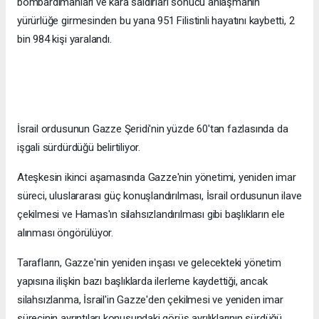
bombardımanları ve kara saldırları sonucu anlaşmanın
yürürlüğe girmesinden bu yana 951 Filistinli hayatını kaybetti, 2
bin 984 kişi yaralandı.
İsrail ordusunun Gazze Şeridi'nin yüzde 60'tan fazlasında da
işgali sürdürdüğü belirtiliyor.
Ateşkesin ikinci aşamasında Gazze'nin yönetimi, yeniden imar
süreci, uluslararası güç konuşlandırılması, İsrail ordusunun ilave
çekilmesi ve Hamas'ın silahsızlandırılması gibi başlıkların ele
alınması öngörülüyor.
Tarafların, Gazze'nin yeniden inşası ve gelecekteki yönetim
yapısına ilişkin bazı başlıklarda ilerleme kaydettiği, ancak
silahsızlanma, İsrail'in Gazze'den çekilmesi ve yeniden imar
sürecinin ayrıntıları konusundaki görüş ayrılıklarının sürdüğü