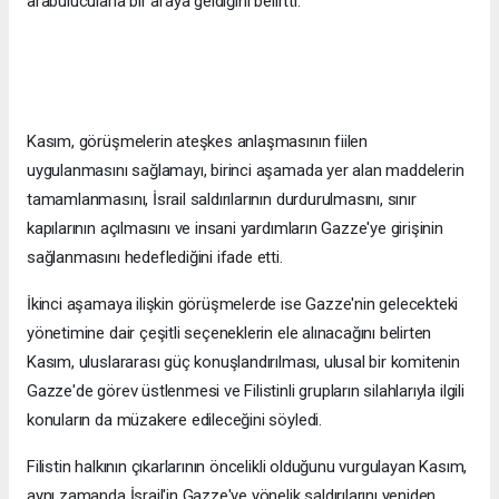
arabulucularla bir araya geldiğini belirtti.
Kasım, görüşmelerin ateşkes anlaşmasının fiilen
uygulanmasını sağlamayı, birinci aşamada yer alan maddelerin
tamamlanmasını, İsrail saldırılarının durdurulmasını, sınır
kapılarının açılmasını ve insani yardımların Gazze'ye girişinin
sağlanmasını hedeflediğini ifade etti.
İkinci aşamaya ilişkin görüşmelerde ise Gazze'nin gelecekteki
yönetimine dair çeşitli seçeneklerin ele alınacağını belirten
Kasım, uluslararası güç konuşlandırılması, ulusal bir komitenin
Gazze'de görev üstlenmesi ve Filistinli grupların silahlarıyla ilgili
konuların da müzakere edileceğini söyledi.
Filistin halkının çıkarlarının öncelikli olduğunu vurgulayan Kasım,
aynı zamanda İsrail'in Gazze'ye yönelik saldırılarını yeniden