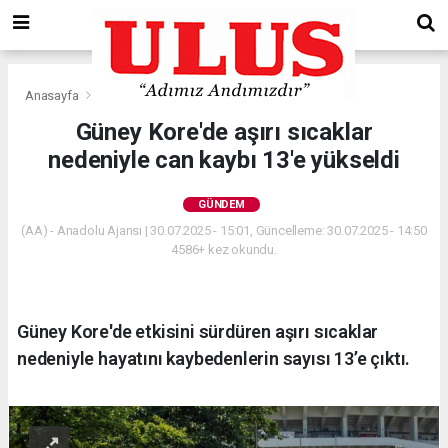
Anasayfa
Gündem
Güney Kore'de aşırı sıcaklar
nedeniyle can kaybı 13'e yükseldi
GÜNDEM
(AA) - Anadolu Ajansı | 30.07.2025 - 15:01, Güncelleme: 30.07.2025 - 14:50
4586+ kez okundu.
Güney Kore'de etkisini sürdüren aşırı sıcaklar
nedeniyle hayatını kaybedenlerin sayısı 13’e çıktı.