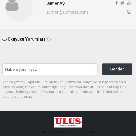
Sümer AŞ
sumer@sumeras.com
Okuyucu Yorumları
(0)
Gönder
Yorum yazarak Topluluk Kuralları’nı kabul etmiş bulunuyor ve ulusgazetesi.com
sitesine yaptığınız yorumunuzla ilgili doğrudan veya dolaylı tüm sorumluluğu tek
başınıza üstleniyorsunuz. Yazılan tüm yorumlardan site yönetimi hiçbir şekilde
sorumlu tutulamaz.
haber paketi
haber scripti
haber yazılımı