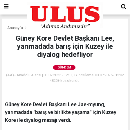
Anasayfa
Gündem
Güney Kore Devlet Başkanı Lee,
yarımadada barış için Kuzey ile
diyalog hedefliyor
GÜNDEM
(AA) - Anadolu Ajansı | 03.07.2025 - 12:31, Güncelleme: 03.07.2025 - 12:02
4822+ kez okundu.
Güney Kore Devlet Başkanı Lee Jae-myung,
yarımadada "barış ve birlikte yaşama" için Kuzey
Kore ile diyalog mesajı verdi.