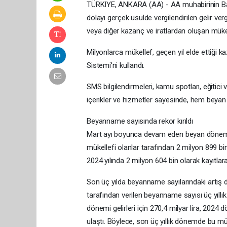
TÜRKIYE, ANKARA (AA) - AA muhabirinin Bakanl
dolayı gerçek usulde vergilendirilen gelir verg
veya diğer kazanç ve iratlardan oluşan mük
Milyonlarca mükellef, geçen yıl elde ettiği k
Sistemi'ni kullandı.
SMS bilgilendirmeleri, kamu spotları, eğitici v
içerikler ve hizmetler sayesinde, hem beyan 
Beyanname sayısında rekor kırıldı
Mart ayı boyunca devam eden beyan dönemind
mükellefi olanlar tarafından 2 milyon 899 b
2024 yılında 2 milyon 604 bin olarak kayıtlara
Son üç yılda beyanname sayılarındaki artış di
tarafından verilen beyanname sayısı üç yıll
dönemi gelirleri için 270,4 milyar lira, 2024 dö
ulaştı. Böylece, son üç yıllık dönemde bu m