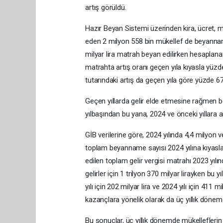
artış görüldü.
Hazır Beyan Sistemi üzerinden kira, ücret, me
eden 2 milyon 558 bin mükellef de beyannam
milyar lira matrah beyan edilirken hesaplanan
matrahta artış oranı geçen yıla kıyasla yüzd
tutarındaki artış da geçen yıla göre yüzde 67,
Geçen yıllarda gelir elde etmesine rağmen 
yılbaşından bu yana, 2024 ve önceki yıllara a
GİB verilerine göre, 2024 yılında 4,4 milyon 
toplam beyanname sayısı 2024 yılına kıyasla
edilen toplam gelir vergisi matrahı 2023 yılınd
gelirler için 1 trilyon 370 milyar lirayken bu 
yılı için 202 milyar lira ve 2024 yılı için 411 m
kazançlara yönelik olarak da üç yıllık dönemd
Bu sonuçlar, üç yıllık dönemde mükellefleri