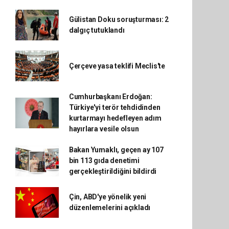
Gülistan Doku soruşturması: 2
dalgıç tutuklandı
Çerçeve yasa teklifi Meclis'te
Cumhurbaşkanı Erdoğan:
Türkiye'yi terör tehdidinden
kurtarmayı hedefleyen adım
hayırlara vesile olsun
Bakan Yumaklı, geçen ay 107
bin 113 gıda denetimi
gerçekleştirildiğini bildirdi
Çin, ABD'ye yönelik yeni
düzenlemelerini açıkladı