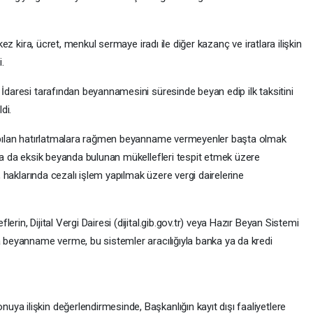
 kez kira, ücret, menkul sermaye iradı ile diğer kazanç ve iratlara ilişkin
.
 İdaresi tarafından beyannamesini süresinde beyan edip ilk taksitini
di.
 yapılan hatırlatmalara rağmen beyanname vermeyenler başta olmak
 ya da eksik beyanda bulunan mükellefleri tespit etmek üzere
i, haklarında cezalı işlem yapılmak üzere vergi dairelerine
rin, Dijital Vergi Dairesi (dijital.gib.gov.tr) veya Hazır Beyan Sistemi
a beyanname verme, bu sistemler aracılığıyla banka ya da kredi
ya ilişkin değerlendirmesinde, Başkanlığın kayıt dışı faaliyetlere