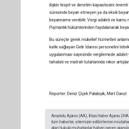
ilişkin tespit ve denetim kapasitesini önemli ö
süresinde beyan etmeyen ya da eksik beyand
beyanname verebilir. Vergi adaleti ve kamu m
Pişmanlık hükümlerinden faydalanarak beyann
Bu süreçte gerek mükellef hizmetleri anlamı
katkı sağlayan Gelir İdaresi personelini tebr
uygulanması sayesinde vergilemede adalet ve
tahsilatı ve matrah tutarlarında rekor artışlar
Reporter: Deniz Çiçek Palabıyık, Mert Davut
Anadolu Ajansı (AA), İhlas Haber Ajansı (İHA
tüm haberler, sitemizin editörlerinin müdaha
alan hukuki muhataplar haberi geçen ajanslar