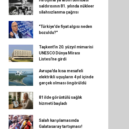
Hiroşima'ya atom bombası
saldırısının 81. yılında nükleer
silahsızlanma çağrısı
"Türkiye'de fiyat algısı neden
bozuldu?"
Taşkent'in 20. yüzyıl mimarisi
UNESCO Dünya Mirası
Listesi'ne girdi
Avrupa'da kısa mesafeli
elektrikli uçuşların 4 yıl içinde
gerçek olması öngörüldü
81 ilde görüntülü sağlık
hizmeti başladı
Salah karşılamasında
Galatasaray tartışması!