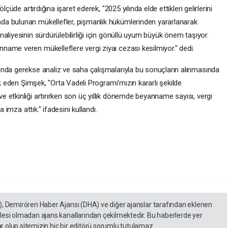
lçüde artırdığına işaret ederek, "2025 yılında elde ettikleri gelirlerini
a bulunan mükellefler, pişmanlık hükümlerinden yararlanarak
aliyesinin sürdürülebilirliği için gönüllü uyum büyük önem taşıyor.
ame veren mükelleflere vergi ziyaı cezası kesilmiyor." dedi.
nda gerekse analiz ve saha çalışmalarıyla bu sonuçların alınmasında
ik eden Şimşek, "Orta Vadeli Programı'mızın kararlı şekilde
 etkinliği artırırken son üç yıllık dönemde beyanname sayısı, vergi
a imza attık." ifadesini kullandı.
), Demirören Haber Ajansı (DHA) ve diğer ajanslar tarafından eklenen
lesi olmadan ajans kanallarından çekilmektedir. Bu haberlerde yer
 olup sitemizin hiç bir editörü sorumlu tutulamaz...