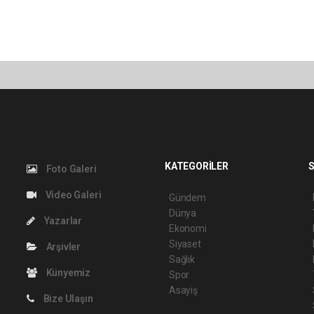
KATEGORİLER
S
Foto Galeri
Video Galeri
Gündem
Dünya
Yazarlar
Ekonomi
Siyaset
Arşivler
Sağlık
Künyemiz
Spor
Asayiş
Bize Ulaşın