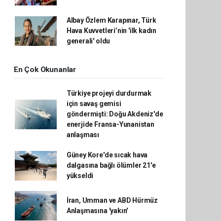
Albay Özlem Karapınar, Türk
Hava Kuvvetleri’nin 'ilk kadın
generali' oldu
En Çok Okunanlar
Türkiye projeyi durdurmak
için savaş gemisi
göndermişti: Doğu Akdeniz'de
enerjide Fransa-Yunanistan
anlaşması
Güney Kore'de sıcak hava
dalgasına bağlı ölümler 21'e
yükseldi
İran, Umman ve ABD Hürmüz
Anlaşmasına 'yakın'