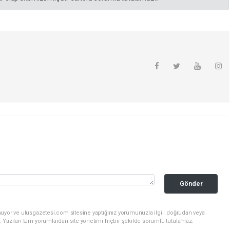
Gönder
nuyor ve ulusgazetesi.com sitesine yaptığınız yorumunuzla ilgili doğrudan veya
. Yazılan tüm yorumlardan site yönetimi hiçbir şekilde sorumlu tutulamaz.