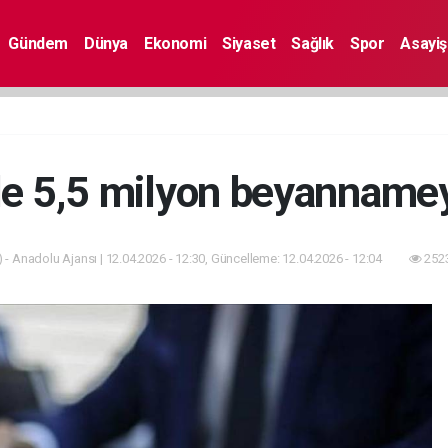
Gündem
Dünya
Ekonomi
Siyaset
Sağlık
Spor
Asayiş
de 5,5 milyon beyannameyl
 - Anadolu Ajansı | 12.04.2026 - 12:30, Güncelleme: 12.04.2026 - 12:04
2523