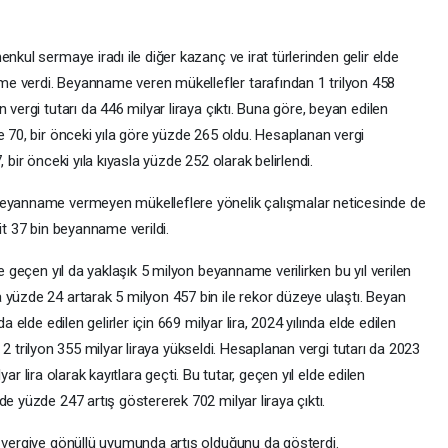
nkul sermaye iradı ile diğer kazanç ve irat türlerinden gelir elde
e verdi. Beyanname veren mükellefler tarafından 1 trilyon 458
 vergi tutarı da 446 milyar liraya çıktı. Buna göre, beyan edilen
e 70, bir önceki yıla göre yüzde 265 oldu. Hesaplanan vergi
 bir önceki yıla kıyasla yüzde 252 olarak belirlendi.
beyanname vermeyen mükelleflere yönelik çalışmalar neticesinde de
it 37 bin beyanname verildi.
ve geçen yıl da yaklaşık 5 milyon beyanname verilirken bu yıl verilen
 yüzde 24 artarak 5 milyon 457 bin ile rekor düzeye ulaştı. Beyan
a elde edilen gelirler için 669 milyar lira, 2024 yılında elde edilen
yıl 2 trilyon 355 milyar liraya yükseldi. Hesaplanan vergi tutarı da 2023
ilyar lira olarak kayıtlara geçti. Bu tutar, geçen yıl elde edilen
e yüzde 247 artış göstererek 702 milyar liraya çıktı.
n vergiye gönüllü uyumunda artış olduğunu da gösterdi.