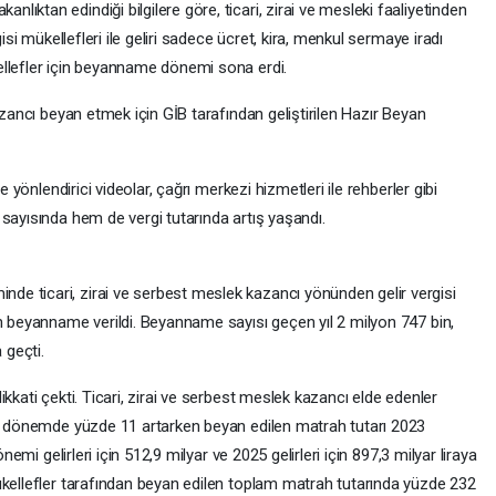
ıktan edindiği bilgilere göre, ticari, zirai ve mesleki faaliyetinden
isi mükellefleri ile geliri sadece ücret, kira, menkul sermaye iradı
ellefler için beyanname dönemi sona erdi.
azancı beyan etmek için GİB tarafından geliştirilen Hazır Beyan
e yönlendirici videolar, çağrı merkezi hizmetleri ile rehberler gibi
sayısında hem de vergi tutarında artış yaşandı.
e ticari, zirai ve serbest meslek kazancı yönünden gelir vergisi
in beyanname verildi. Beyanname sayısı geçen yıl 2 milyon 747 bin,
 geçti.
kkati çekti. Ticari, zirai ve serbest meslek kazancı elde edenler
ık dönemde yüzde 11 artarken beyan edilen matrah tutarı 2023
nemi gelirleri için 512,9 milyar ve 2025 gelirleri için 897,3 milyar liraya
ükellefler tarafından beyan edilen toplam matrah tutarında yüzde 232