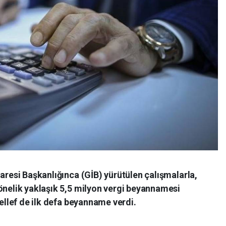
daresi Başkanlığınca (GİB) yürütülen çalışmalarla,
önelik yaklaşık 5,5 milyon vergi beyannamesi
kellef de ilk defa beyanname verdi.