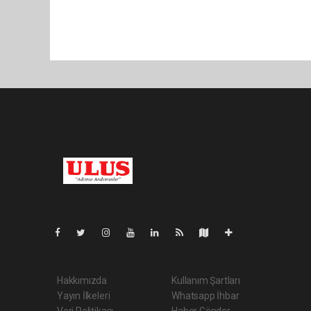
Pro-0.069
Hakkımızda
Kullanım Şartları
Yayın İlkeleri
Whatsapp İhbar
Veri Politikası
Haber Gönder