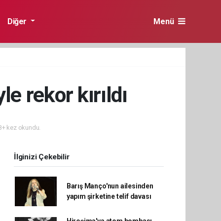
Diğer
Menü
e rekor kırıldı
+ kez okundu.
İlginizi Çekebilir
Barış Manço'nun ailesinden
yapım şirketine telif davası