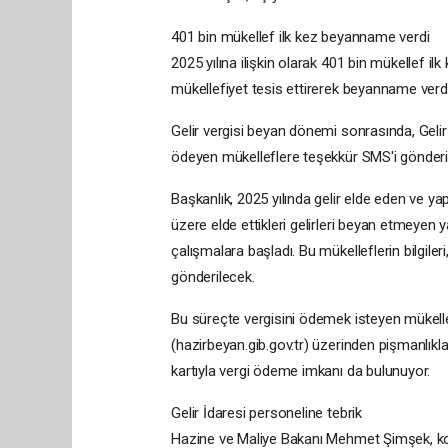
401 bin mükellef ilk kez beyanname verdi
2025 yılına ilişkin olarak 401 bin mükellef ilk
mükellefiyet tesis ettirerek beyanname verdi
Gelir vergisi beyan dönemi sonrasında, Gelir
ödeyen mükelleflere teşekkür SMS'i gönderil
Başkanlık, 2025 yılında gelir elde eden ve
üzere elde ettikleri gelirleri beyan etmeyen
çalışmalara başladı. Bu mükelleflerin bilgiler
gönderilecek.
Bu süreçte vergisini ödemek isteyen mükellefle
(hazirbeyan.gib.gov.tr) üzerinden pişmanlıkl
kartıyla vergi ödeme imkanı da bulunuyor.
Gelir İdaresi personeline tebrik
Hazine ve Maliye Bakanı Mehmet Şimşek, konu