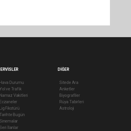
ERVİSLER
DİĞER
Hava Durumu
Sitede Ara
Yol ve Trafik
Anketler
Namaz Vakitleri
Biyografiler
Eczaneler
Rüya Tabirleri
Lig Fikstürü
Astroloji
Tarihte Bugün
Sinemalar
Seri İlanlar