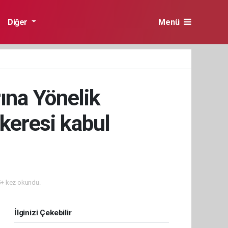
Diğer
Menü
ına Yönelik
zkeresi kabul
+ kez okundu.
İlginizi Çekebilir