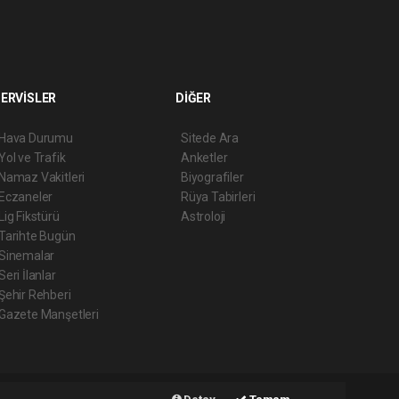
ERVİSLER
DİĞER
Hava Durumu
Sitede Ara
Yol ve Trafik
Anketler
Namaz Vakitleri
Biyografiler
Eczaneler
Rüya Tabirleri
Lig Fikstürü
Astroloji
Tarihte Bugün
Sinemalar
Seri İlanlar
Şehir Rehberi
Gazete Manşetleri
Haber Yazılımı:
Web Aksiyon ®