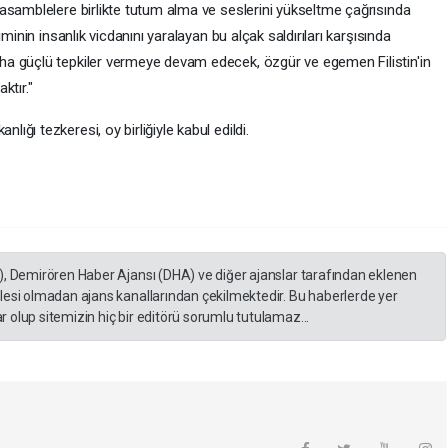
asamblelere birlikte tutum alma ve seslerini yükseltme çağrısında
minin insanlık vicdanını yaralayan bu alçak saldırıları karşısında
a güçlü tepkiler vermeye devam edecek, özgür ve egemen Filistin'in
ktır."
ğı tezkeresi, oy birliğiyle kabul edildi.
), Demirören Haber Ajansı (DHA) ve diğer ajanslar tarafından eklenen
lesi olmadan ajans kanallarından çekilmektedir. Bu haberlerde yer
 olup sitemizin hiç bir editörü sorumlu tutulamaz...