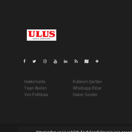
Pro-0.049
Hakkımızda
Kullanım Şartları
Yayın İlkeleri
Whatsapp İhbar
Veri Politikası
Haber Gönder
Ulusgazetesi.com Tüm hakları saklı tutulmaktadır. Copyright 