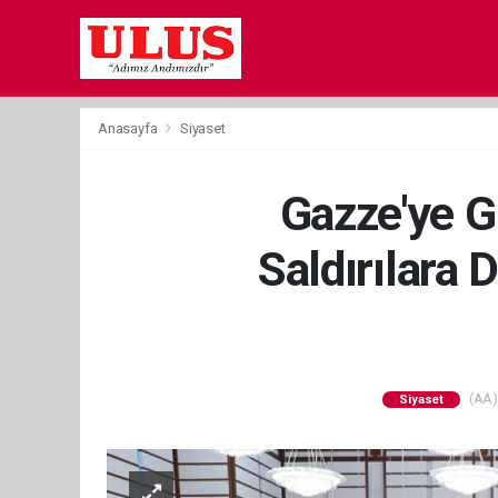
Anasayfa
Siyaset
Gazze'ye G
Saldırılara 
(AA) 
Siyaset