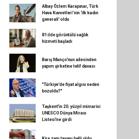
Albay Özlem Karapınar, Türk
Hava Kuvvetleri’nin 'ilk kadın
generali' oldu
81 ilde görüntülü sağlık
hizmeti başladı
Barış Manço'nun ailesinden
yapım şirketine telif davası
"Türkiye'de fiyat algısı neden
bozuldu?"
Taşkent'in 20. yüzyıl mimarisi
UNESCO Dünya Mirası
Listesi'ne girdi
Kira zam tavanı belli oldu