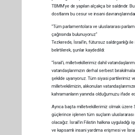
TBMM'ye de yapılan alçakça bir saldırıdır. Bu
dostlarını bu cesur ve insani davranışlarından
"Tüm parlamentolara ve uluslararası parlame
çağrısında bulunuyoruz"
Tezkerede, İsrail'in, fütursuz saldırganlığı il
belirtilerek, şunlar kaydedildi:
"İsrail'i, milletvekillerimiz dahil vatandaşl
vatandaşlarımızın derhal serbest bırakılmal
şekilde uyarıyoruz. Tüm siyasi partilerimiz ve
milletvekilimizin, alıkonulan vatandaşlarımı
kahramanların yanında olduğumuzu ifade ed
Ayrıca başta milletvekillerimiz olmak üzere S
güçlerince işlenen tüm suçların uluslararas
olacağız. İsrail'in Filistin halkına uyguladığı 
ve kapsamlı insani yardıma erişmesi ve İsrail'