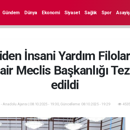
Gündem
Dünya
Ekonomi
Siyaset
Sağlık
Spor
Asayiş
iden İnsani Yardım Filolar
Dair Meclis Başkanlığı Te
edildi
- Anadolu Ajansı | 08.10.2025 - 19:30, Güncelleme: 08.10.2025 - 19:29
4535