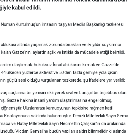
ğiyle kabul edildi.
uman Kurtulmuş'un imzasını taşıyan Meclis Başkanlığı tezkeresi
ablukası altında yaşamak zorunda bırakılan ve iki yıldır soykırımcı
n Gazze'nin, aylardır açlık ve kıtlıkla da mücadele ettiği belirtildi.
yardım ulaştırmak, hukuksuz İsrail ablukasını kırmak ve Gazze'de
4 ülkeden yüzlerce aktivist ve 50'den fazla gemiyle yola çıkan
in güçlü sesi olduğu vurgulanan tezkerede, şu ifadelere yer verildi:
vaş suçlarına bir yenisini ekleyerek sivil ve barışçıl bir teşebbüs olan
mış, Gazze halkına insani yardım ulaştırılmasına engel olmuş,
 çiğnemiştir. Uluslararası kamuoyunun tepkisine rağmen katil
u Koalisyonuna saldırıda bulunmuştur. Denizli Milletvekili Sayın Sema
tmaca ve Hatay Milletvekili Sayın Necmettin Çalışkan'ın da aralarında
unduğu Vicdan Gemisi'ne bugün yapılan saldırı bilinmelidir ki aslında