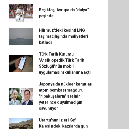
Beşiktaş, Avrupa'da "dalya"
peşinde
Hürmüz'deki kesinti LNG
taşımacılığında maliyetleri
katladı
Türk Tarih Kurumu
"Ansiklopedik Türk Tarih
Sözlüğü"nün mobil
uygulamasını kullanıma açtı
Japonya'da nükleer karşıtları,
atom bombası mağduru
"hibakuşaların" sesinin
yeterince duyulmadığını
savunuyor
Urartu'nun izleri Kef
Kalesi'ndeki kazılarda gün