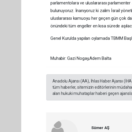
parlamentolara ve uluslararası parlamenter 
bulunuyoruz. İnanıyoruz ki zalim İsrail yöneti
uluslararası kamuoyu her geçen gün çok dah
önündeki tüm engeller en kısa sürede aşılaca
Genel Kurulda yapılan oylamada TBMM Başkanlı
Muhabir: Gazi Nogay,Adem Balta
Anadolu Ajansı (AA), İhlas Haber Ajansı (İHA
tüm haberler, sitemizin editörlerinin müdaha
alan hukuki muhataplar haberi geçen ajanslar
Sümer AŞ