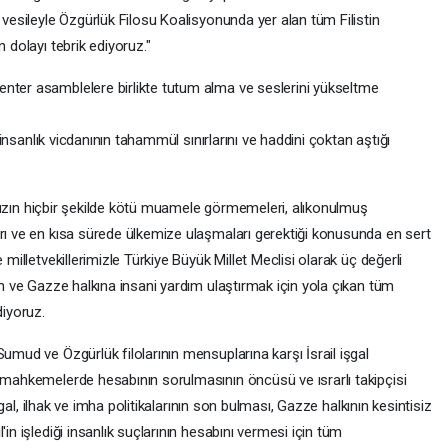
 vesileyle Özgürlük Filosu Koalisyonunda yer alan tüm Filistin
 dolayı tebrik ediyoruz."
nter asamblelere birlikte tutum alma ve seslerini yükseltme
e insanlık vicdanının tahammül sınırlarını ve haddini çoktan aştığı
arımızın hiçbir şekilde kötü muamele görmemeleri, alıkonulmuş
arı ve en kısa sürede ülkemize ulaşmaları gerektiği konusunda en sert
 milletvekillerimizle Türkiye Büyük Millet Meclisi olarak üç değerli
zın ve Gazze halkına insani yardım ulaştırmak için yola çıkan tüm
iyoruz.
umud ve Özgürlük filolarının mensuplarına karşı İsrail işgal
ı mahkemelerde hesabının sorulmasının öncüsü ve ısrarlı takipçisi
işgal, ilhak ve imha politikalarının son bulması, Gazze halkının kesintisiz
in işlediği insanlık suçlarının hesabını vermesi için tüm