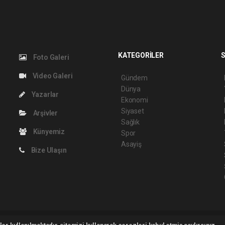
KATEGORİLER
S
Foto Galeri
Video Galeri
Gündem
Dünya
Yazarlar
Ekonomi
Siyaset
Arşivler
Sağlık
Künyemiz
Spor
Asayiş
Bize Ulaşın
2026 ©
haber yazılımı
haber paketi
haber scripti
haber yazılım
haber script