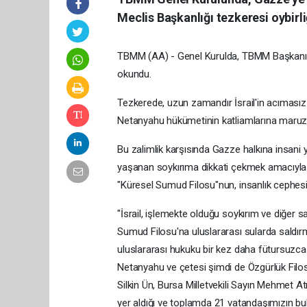
Meclis Başkanlığı tezkeresi oybirli
TBMM (AA) - Genel Kurulda, TBMM Başkanı N
okundu.
Tezkerede, uzun zamandır İsrail'in acımasız 
Netanyahu hükümetinin katliamlarına maruz kala
Bu zalimlik karşısında Gazze halkına insani 
yaşanan soykırıma dikkati çekmek amacıyla 4
"Küresel Sumud Filosu"nun, insanlık cephesin
"İsrail, işlemekte olduğu soykırım ve diğer sa
Sumud Filosu'na uluslararası sularda saldır
uluslararası hukuku bir kez daha fütursuzca
Netanyahu ve çetesi şimdi de Özgürlük Filos
Silkin Ün, Bursa Milletvekili Sayın Mehmet A
yer aldığı ve toplamda 21 vatandaşımızın bul