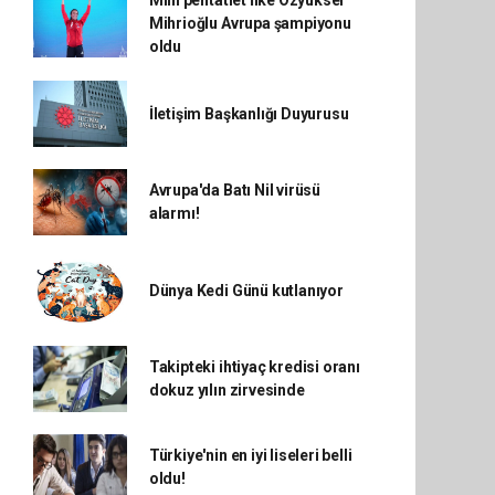
Milli pentatlet İlke Özyüksel
Mihrioğlu Avrupa şampiyonu
oldu
İletişim Başkanlığı Duyurusu
Avrupa'da Batı Nil virüsü
alarmı!
Dünya Kedi Günü kutlanıyor
Takipteki ihtiyaç kredisi oranı
dokuz yılın zirvesinde
Türkiye'nin en iyi liseleri belli
oldu!