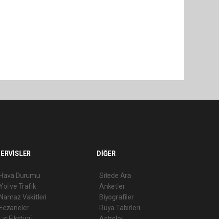
ERVİSLER
DİĞER
Hava Durumu
Sitede Ara
Yol ve Trafik
Anketler
Namaz Vakitleri
Biyografiler
Eczaneler
Rüya Tabirleri
Lig Fikstürü
Astroloji