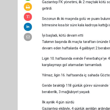
Gaziantep FK yönetimi, ilk 2 maçtaki kötü s
getirdi.
Sezonun ilk iki maçında golü ve puanı bulu
bitmesine kısa bir süre kala kadroya kattığı i
İyi başladı, kötü devam etti
Takımın başında ilk maçta taraftarı önünde li
devam eden haftalarda 4 galibiyet 2 beraberl
Ligin 10. haftasında evinde Fenerbahçe'ye 4
karşılaşmayı gol atamadan tamamladı.
Yılmaz, ligin 16. haftasında iç sahada Gözte
Geride bıraktığı 118 günlük görev süresinde 1
beraberlik, 3 mağlubiyet yaşadı.
İlk ayrılık 4 gün sürdü
Gaziantep ekibiyle, 4 günlük ayrılığın ardın