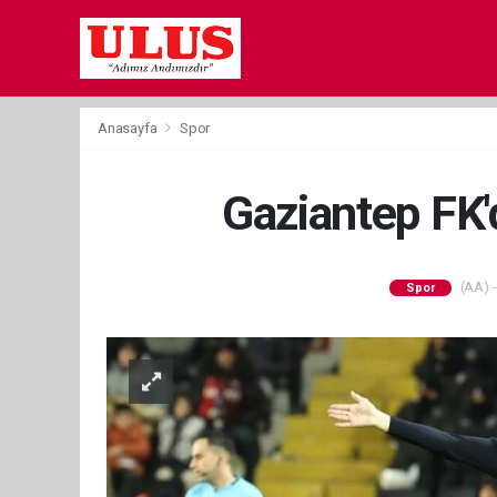
Anasayfa
Spor
Gaziantep FK
(AA) -
Spor