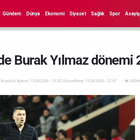
Gündem
Dünya
Ekonomi
Siyaset
Sağlık
Spor
Asayiş
'de Burak Yılmaz dönemi 
 Anadolu Ajansı | 15.04.2026 - 13:00, Güncelleme: 15.04.2026 - 12:47
2604+