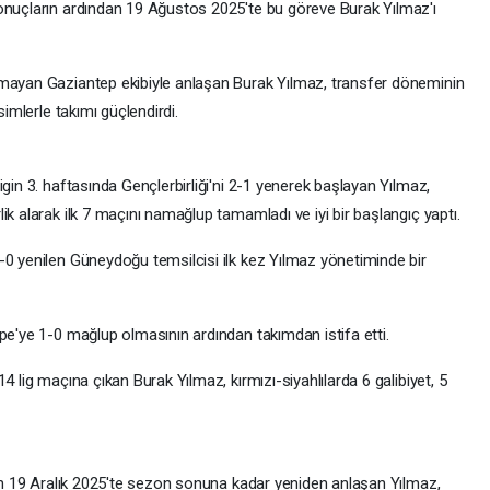
onuçların ardından 19 Ağustos 2025'te bu göreve Burak Yılmaz'ı
nmayan Gaziantep ekibiyle anlaşan Burak Yılmaz, transfer döneminin
simlerle takımı güçlendirdi.
gin 3. haftasında Gençlerbirliği'ni 2-1 yenerek başlayan Yılmaz,
ik alarak ilk 7 maçını namağlup tamamladı ve iyi bir başlangıç yaptı.
-0 yenilen Güneydoğu temsilcisi ilk kez Yılmaz yönetiminde bir
pe'ye 1-0 mağlup olmasının ardından takımdan istifa etti.
4 lig maçına çıkan Burak Yılmaz, kırmızı-siyahlılarda 6 galibiyet, 5
dan 19 Aralık 2025'te sezon sonuna kadar yeniden anlaşan Yılmaz,