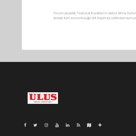
Yorum yazarak Topluluk Kuralları’nı kabul etmiş bulu
dolaylı tüm sorumluluğu tek başınıza üstleniyorsunuz
Pro-0.056