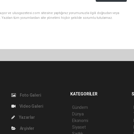
nuyor ve ulusgazetesi.com sitesine yaptığınız yorumunuzla ilgili doğrudan veya
. Yazılan tüm yorumlardan site yönetimi hiçbir şekilde sorumlu tutulamaz.
KATEGORİLER
S
Foto Galeri
Video Galeri
Gündem
Dünya
Yazarlar
Ekonomi
Siyaset
Arşivler
Sağlık