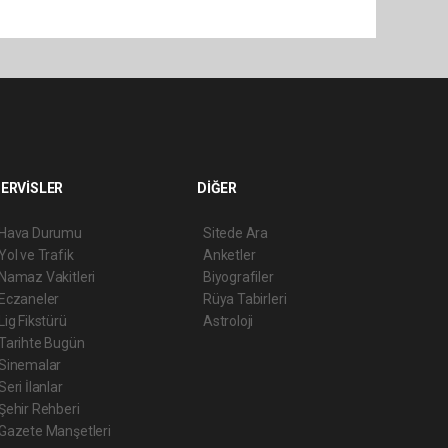
ERVİSLER
DİĞER
Hava Durumu
Sitede Ara
Yol ve Trafik
Anketler
Namaz Vakitleri
Biyografiler
Eczaneler
Rüya Tabirleri
Lig Fikstürü
Astroloji
Tarihte Bugün
Sinemalar
Seri İlanlar
Şehir Rehberi
Gazete Manşetleri