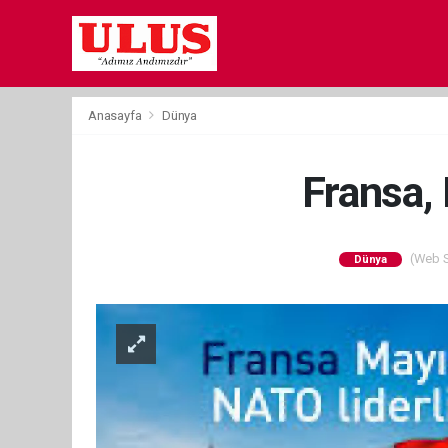
Anasayfa
Dünya
Fransa, 
(Web Si
Dünya