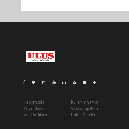
Pro-0.073
Hakkımızda
Kullanım Şartları
Yayın İlkeleri
Whatsapp İhbar
Veri Politikası
Haber Gönder