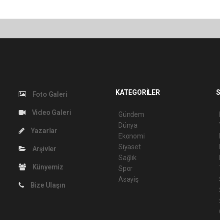
KATEGORİLER
S
Foto Galeri
Video Galeri
Gündem
Dünya
Yazarlar
Ekonomi
Siyaset
Arşivler
Sağlık
Künyemiz
Spor
Asayiş
Bize Ulaşın