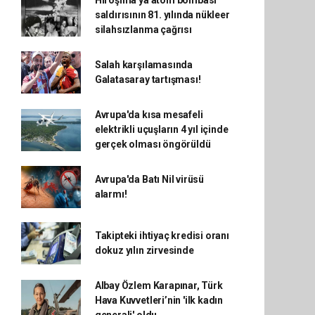
Hiroşima'ya atom bombası
saldırısının 81. yılında nükleer
silahsızlanma çağrısı
Salah karşılamasında
Galatasaray tartışması!
Avrupa'da kısa mesafeli
elektrikli uçuşların 4 yıl içinde
gerçek olması öngörüldü
Avrupa'da Batı Nil virüsü
alarmı!
Takipteki ihtiyaç kredisi oranı
dokuz yılın zirvesinde
Albay Özlem Karapınar, Türk
Hava Kuvvetleri’nin 'ilk kadın