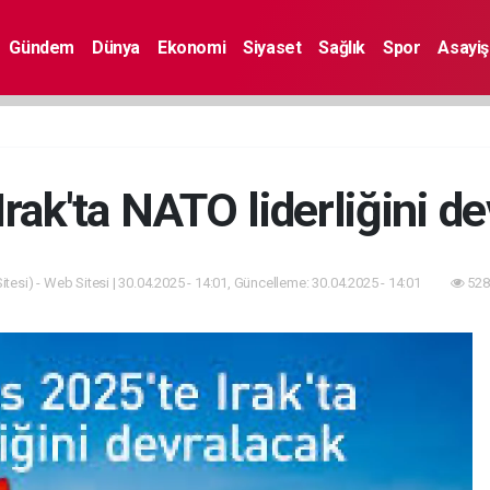
Gündem
Dünya
Ekonomi
Siyaset
Sağlık
Spor
Asayiş
Irak'ta NATO liderliğini d
tesi) - Web Sitesi | 30.04.2025 - 14:01, Güncelleme: 30.04.2025 - 14:01
528