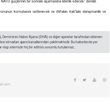
i NATO güçlerinin bir sonraki aşamasına liderlik edecek." denildi.
nunun komutasını üstlenecek ve ittifakın Irak'taki danışmanlık ve
), Demirören Haber Ajansı (DHA) ve diğer ajanslar tarafından eklenen
lesi olmadan ajans kanallarından çekilmektedir. Bu haberlerde yer
 olup sitemizin hiç bir editörü sorumlu tutulamaz...
il.com