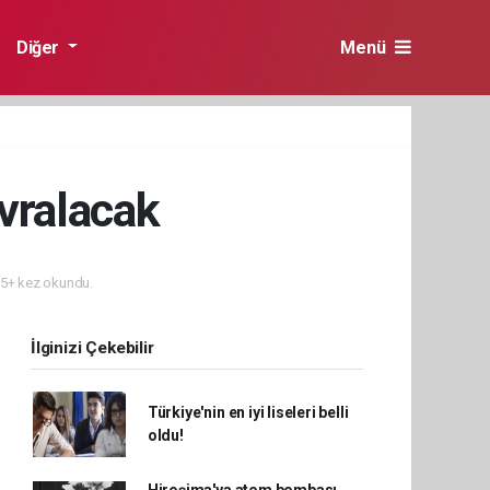
Diğer
Menü
evralacak
5+ kez okundu.
İlginizi Çekebilir
Türkiye'nin en iyi liseleri belli
oldu!