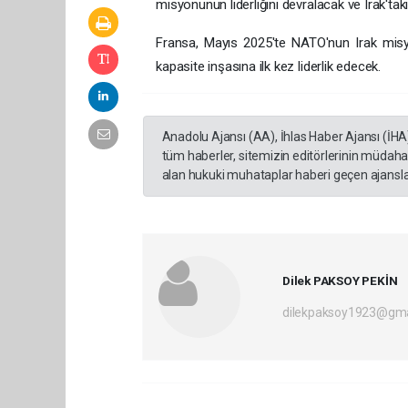
misyonunun liderliğini devralacak ve Irak'tak
Fransa, Mayıs 2025'te NATO'nun Irak misyo
kapasite inşasına ilk kez liderlik edecek.
Anadolu Ajansı (AA), İhlas Haber Ajansı (İHA
tüm haberler, sitemizin editörlerinin müdaha
alan hukuki muhataplar haberi geçen ajanslar
Dilek PAKSOY PEKİN
dilekpaksoy1923@gma