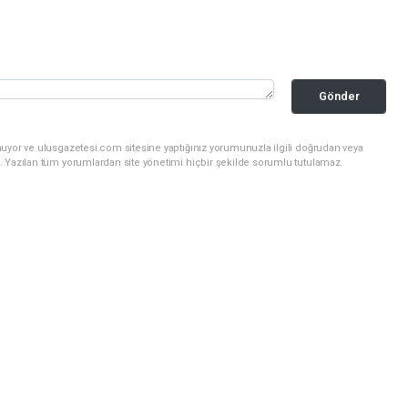
Gönder
nuyor ve ulusgazetesi.com sitesine yaptığınız yorumunuzla ilgili doğrudan veya
. Yazılan tüm yorumlardan site yönetimi hiçbir şekilde sorumlu tutulamaz.