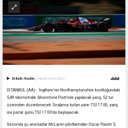
Erkek
|
Kadın
(Haberi Sesli Oku)
İSTANBUL (AA) - İngiltere'nin Northamptonshire kontluğundaki
5,89 kilometrelik Silverstone Pisti'nde yapılacak yarış, 52 tur
üzerinden düzenlenecek. Sıralama turları yarın TSİ 17.00, yarış
ise pazar günü TSİ 17.00'da başlayacak.
Sezonda şu ana kadar McLaren pilotlarından Oscar Piastri 5,