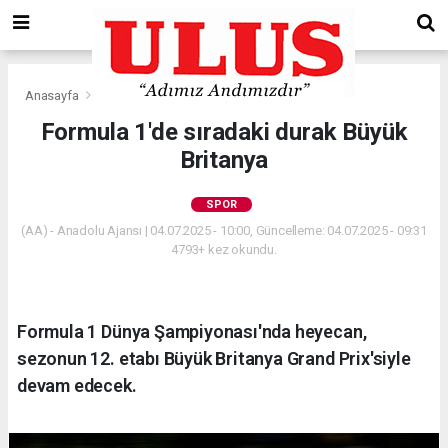
Anasayfa
Spor
Formula 1'de sıradaki durak Büyük
Britanya
SPOR
(AA) - Anadolu Ajansı | 04.07.2025 - 10:00, Güncelleme: 04.07.2025 - 09:31
4793+ kez okundu.
Formula 1 Dünya Şampiyonası'nda heyecan,
sezonun 12. etabı Büyük Britanya Grand Prix'siyle
devam edecek.