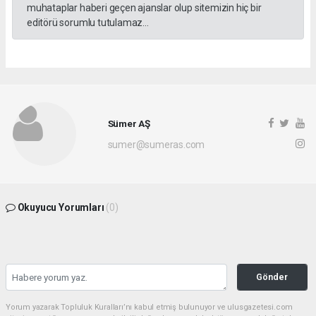
muhataplar haberi geçen ajanslar olup sitemizin hiç bir
editörü sorumlu tutulamaz...
Sümer AŞ
sumer@sumeras.com
Okuyucu Yorumları
(0)
Gönder
Yorum yazarak Topluluk Kuralları’nı kabul etmiş bulunuyor ve ulusgazetesi.com