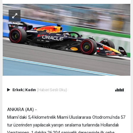
Erkek
|
Kadın
(Haberi Sesli Oku)
ANKARA (AA) -
Miami'daki 5,4 kilometrelik Miami Uluslararası Otodromu'nda 57
tur üzerinden yapılacak yarışın sıralama turlarında Hollandalı
Verstappen, 1 dakika 26.204 saniyelik derecesiyle ilk cebe