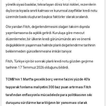
yönelik siyasi baskılar, tekrarlayan döviz krizi riskleri, rezervlerin
dış borca kıyasla sınırlı kalması ve kurumsal zayıflıklar kredi notu
üzerinde baskı oluşturan başlıca faktörler olarak sıralandı.
Öte yandan Fitch, değerlendirmesini olağan takvim dışında
yayımlamasına da açıklık getirdi. Kuruluşa göre mevcut
düzenlemeler, bir ülkenin kredi görünümünde ani ve önemli
değişikliklerin yaşanması halinde planlı değerlendirme tarihinin
beklenmeden güncellenmesine imkân tanıyor.
Fitch, Türkiye için bir sonraki planlı kredi notu gözden geçirme
tarihinin 17 Temmuz 2026 olduğunu bildirdi.
TCMB'nin 1 Mart'ta gecelik borç verme faizini yüzde 40'a
taşıyarak fonlama maliyetini 300 baz puan artırması Fitch
tarafından enflasyonla mücadelede para politikasının sıkı
duruşunu sürdürme kararlılığının bir yansıması olarak