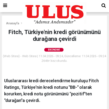
Anasayfa
Ekonomi
Fitch, Türkiye'nin kredi görünümünü
durağana çevirdi
EKONOMI
(Web Sitesi) - Web Sitesi | 11.04.2026 - 09:24, Güncelleme: 11.04.2026 - 09:24
2646+ kez okundu.
Uluslararası kredi derecelendirme kuruluşu Fitch
Ratings, Türkiye'nin kredi notunu "BB-" olarak
korurken, kredi notu görünümünü "pozitif"ten
"durağan"a çevirdi.