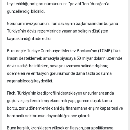
teyit edildiği, not görünümünün ise "pozitif"ten "durağan"a
güncellendiği bildirildi.
Görünüm revizyonunun, İran savaşının başlamasından bu yana
Türkiye'nin döviz rezervlerinde yaşanan belirgin düşüşten
kaynaklandığı ifade edildi.
Bu süreçte Türkiye Cumhuriyet Merkez Bankası'nın (TCMB) Türk
lirasını desteklemek amacıyla piyasaya 50 milyar doların üzerinde
döviz sattığı belirtilirken, savaşın uzaması halinde dış borç
ödemeleri ve enflasyon görünümünde daha fazla bozulma
yaşanabileceği kaydedildi.
Fitch, Türkiye'nin kredi profilini destekleyen unsurlar arasında
güçlü ve çeşitlendirilmiş ekonomik yapı, görece düşük kamu
borcu, zorlu dönemlerde dahi dış finansmana erişim kapasitesi ve
bankacılık sektörünün dayanıklılığını öne çıkardı.
Buna karşılık, kronikleşen yüksek enflasyon, para politikasına