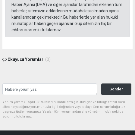
Haber Ajansı (DHA) ve diğer ajanslar tarafından eklenen tüm
haberler, sitemizin editörlerinin müdahalesi olmadan ajans
kanallarından çekilmektedir. Bu haberlerde yer alan hukuki
muhataplar haberi geçen ajanslar olup sitemizin hiç bir
editörü sorumlu tutulamaz...
Okuyucu Yorumları
(0)
Gönder
Yorum yazarak Topluluk Kuralları’nı kabul etmiş bulunuyor ve ulusgazetesi.com
sitesine yaptığınız yorumunuzla ilgili doğrudan veya dolaylı tüm sorumluluğu tek
başınıza üstleniyorsunuz. Yazılan tüm yorumlardan site yönetimi hiçbir şekilde
sorumlu tutulamaz.