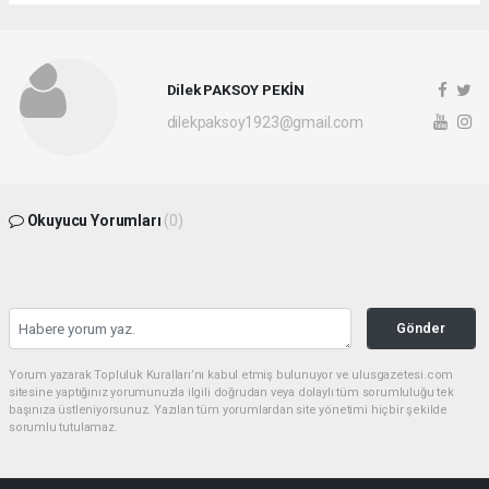
Dilek PAKSOY PEKİN
dilekpaksoy1923@gmail.com
Okuyucu Yorumları
(0)
Gönder
Yorum yazarak Topluluk Kuralları’nı kabul etmiş bulunuyor ve ulusgazetesi.com
sitesine yaptığınız yorumunuzla ilgili doğrudan veya dolaylı tüm sorumluluğu tek
başınıza üstleniyorsunuz. Yazılan tüm yorumlardan site yönetimi hiçbir şekilde
sorumlu tutulamaz.