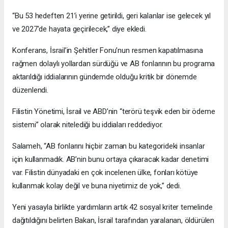
“Bu 53 hedeften 21’i yerine getirildi, geri kalanlar ise gelecek yıl
ve 2027'de hayata geçirilecek,” diye ekledi.
Konferans, İsrail’in Şehitler Fonu’nun resmen kapatılmasına
rağmen dolaylı yollardan sürdüğü ve AB fonlarının bu programa
aktarıldığı iddialarının gündemde olduğu kritik bir dönemde
düzenlendi.
Filistin Yönetimi, İsrail ve ABD’nin “terörü teşvik eden bir ödeme
sistemi” olarak nitelediği bu iddiaları reddediyor.
Salameh, “AB fonlarını hiçbir zaman bu kategorideki insanlar
için kullanmadık. AB’nin bunu ortaya çıkaracak kadar denetimi
var. Filistin dünyadaki en çok incelenen ülke, fonları kötüye
kullanmak kolay değil ve buna niyetimiz de yok,” dedi.
Yeni yasayla birlikte yardımların artık 42 sosyal kriter temelinde
dağıtıldığını belirten Bakan, İsrail tarafından yaralanan, öldürülen