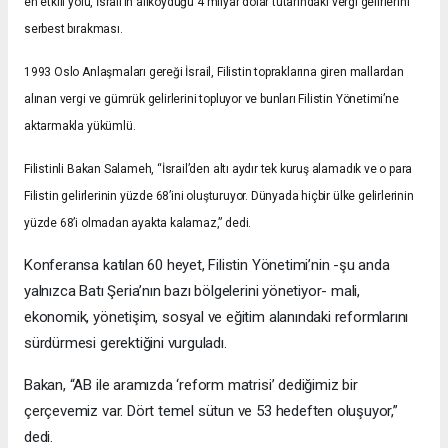
en etkili yolu, İsrail’in alıkoyduğu 4 milyar dolar tutarındaki vergi gelirlerini
serbest bırakması.
1993 Oslo Anlaşmaları gereği İsrail, Filistin topraklarına giren mallardan
alınan vergi ve gümrük gelirlerini topluyor ve bunları Filistin Yönetimi’ne
aktarmakla yükümlü.
Filistinli Bakan Salameh, “İsrail’den altı aydır tek kuruş alamadık ve o para
Filistin gelirlerinin yüzde 68’ini oluşturuyor. Dünyada hiçbir ülke gelirlerinin
yüzde 68’i olmadan ayakta kalamaz,” dedi.
Konferansa katılan 60 heyet, Filistin Yönetimi’nin -şu anda
yalnızca Batı Şeria’nın bazı bölgelerini yönetiyor- mali,
ekonomik, yönetişim, sosyal ve eğitim alanındaki reformlarını
sürdürmesi gerektiğini vurguladı.
Bakan, “AB ile aramızda ‘reform matrisi’ dediğimiz bir
çerçevemiz var. Dört temel sütun ve 53 hedeften oluşuyor,”
dedi.