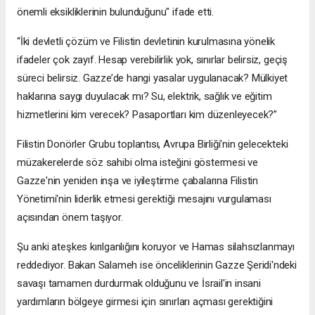
önemli eksikliklerinin bulunduğunu" ifade etti.
“İki devletli çözüm ve Filistin devletinin kurulmasına yönelik
ifadeler çok zayıf. Hesap verebilirlik yok, sınırlar belirsiz, geçiş
süreci belirsiz. Gazze’de hangi yasalar uygulanacak? Mülkiyet
haklarına saygı duyulacak mı? Su, elektrik, sağlık ve eğitim
hizmetlerini kim verecek? Pasaportları kim düzenleyecek?”
Filistin Donörler Grubu toplantısı, Avrupa Birliği'nin gelecekteki
müzakerelerde söz sahibi olma isteğini göstermesi ve
Gazze'nin yeniden inşa ve iyileştirme çabalarına Filistin
Yönetimi'nin liderlik etmesi gerektiği mesajını vurgulaması
açısından önem taşıyor.
Şu anki ateşkes kırılganlığını koruyor ve Hamas silahsızlanmayı
reddediyor. Bakan Salameh ise önceliklerinin Gazze Şeridi'ndeki
savaşı tamamen durdurmak olduğunu ve İsrail'in insani
yardımların bölgeye girmesi için sınırları açması gerektiğini