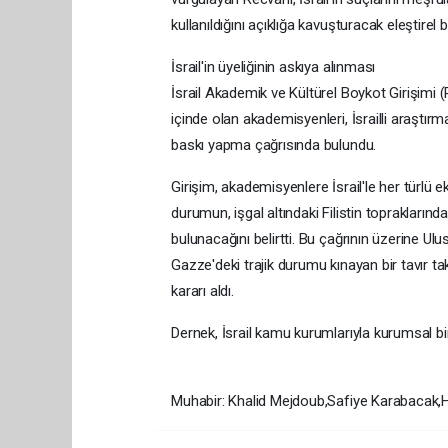
kullanıldığını açıklığa kavuşturacak eleştire
İsrail'in üyeliğinin askıya alınması
İsrail Akademik ve Kültürel Boykot Girişimi 
içinde olan akademisyenleri, İsrailli araştırm
baskı yapma çağrısında bulundu.
Girişim, akademisyenlere İsrail'le her türlü ek
durumun, işgal altındaki Filistin topraklarınd
bulunacağını belirtti. Bu çağrının üzerine U
Gazze'deki trajik durumu kınayan bir tavır tak
kararı aldı.
Dernek, İsrail kamu kurumlarıyla kurumsal bir 
Muhabir: Khalid Mejdoub,Safiye Karabacak,