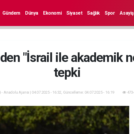
Gündem
Dünya
Ekonomi
Siyaset
Sağlık
Spor
Asayiş
den "İsrail ile akademik
tepki
 - Anadolu Ajansı | 04.07.2025 - 16:32, Güncelleme: 04.07.2025 - 16:19
4734