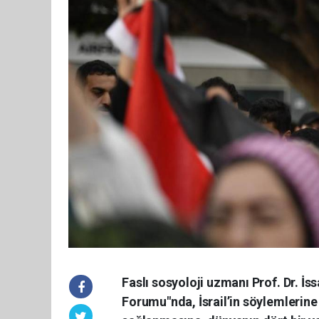
Faslı sosyoloji uzmanı Prof. Dr. İ
Forumu"nda, İsrail’in söylemlerine