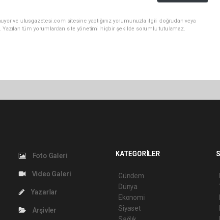
nuyor ve ulusgazetesi.com sitesine yaptığınız yorumunuzla ilgili doğrudan veya
. Yazılan tüm yorumlardan site yönetimi hiçbir şekilde sorumlu tutulamaz.
KATEGORİLER
S
Foto Galeri
Video Galeri
Gündem
Dünya
Yazarlar
Ekonomi
Siyaset
Arşivler
Sağlık