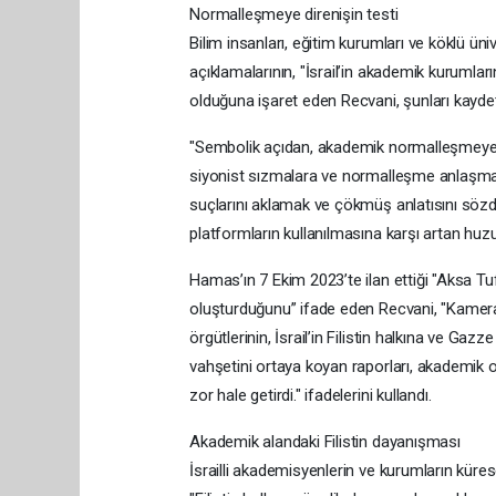
Normalleşmeye direnişin testi
Bilim insanları, eğitim kurumları ve köklü ün
açıklamalarının, "İsrail’in akademik kurumla
olduğuna işaret eden Recvani, şunları kaydet
"Sembolik açıdan, akademik normalleşmeye ka
siyonist sızmalara ve normalleşme anlaşmala
suçlarını aklamak ve çökmüş anlatısını sözd
platformların kullanılmasına karşı artan huzu
Hamas’ın 7 Ekim 2023’te ilan ettiği "Aksa T
oluşturduğunu” ifade eden Recvani, "Kameral
örgütlerinin, İsrail’in Filistin halkına ve Ga
vahşetini ortaya koyan raporları, akademik 
zor hale getirdi." ifadelerini kullandı.
Akademik alandaki Filistin dayanışması
İsrailli akademisyenlerin ve kurumların küre