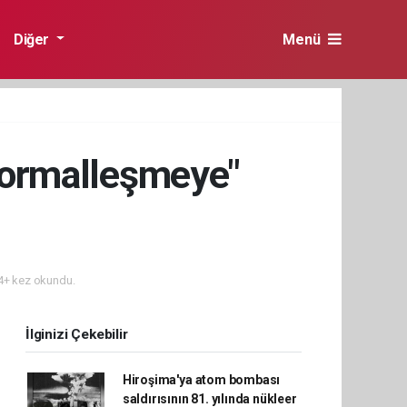
Diğer
Menü
 normalleşmeye"
+ kez okundu.
İlginizi Çekebilir
Hiroşima'ya atom bombası
saldırısının 81. yılında nükleer