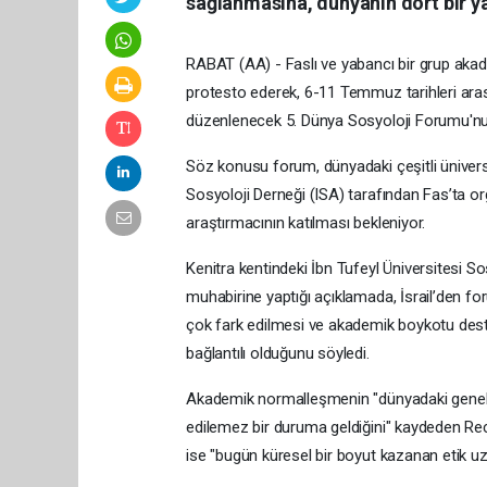
sağlanmasına, dünyanın dört bir yan
RABAT (AA) - Faslı ve yabancı bir grup akadem
protesto ederek, 6-11 Temmuz tarihleri ara
düzenlenecek 5. Dünya Sosyoloji Forumu'nu 
Söz konusu forum, dünyadaki çeşitli ünivers
Sosyoloji Derneği (ISA) tarafından Fas’ta org
araştırmacının katılması bekleniyor.
Kenitra kentindeki İbn Tufeyl Üniversitesi S
muhabirine yaptığı açıklamada, İsrail’den foru
çok fark edilmesi ve akademik boykotu dest
bağlantılı olduğunu söyledi.
Akademik normalleşmenin "dünyadaki genel a
edilemez bir duruma geldiğini" kaydeden Recvan
ise "bugün küresel bir boyut kazanan etik uzl