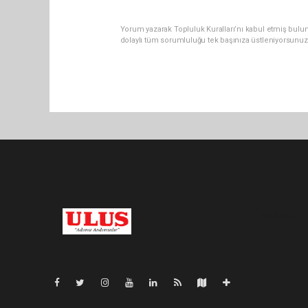
Yorum yazarak Topluluk Kuralları’nı kabul etmiş bulu
dolaylı tüm sorumluluğu tek başınıza üstleniyorsunuz
Pro-0.075