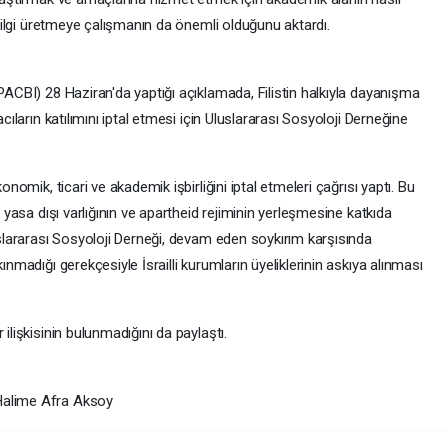
l bilgi üretmeye çalışmanın da önemli olduğunu aktardı.
(PACBI) 28 Haziran'da yaptığı açıklamada, Filistin halkıyla dayanışma
acıların katılımını iptal etmesi için Uluslararası Sosyoloji Derneğine
onomik, ticari ve akademik işbirliğini iptal etmeleri çağrısı yaptı. Bu
a yasa dışı varlığının ve apartheid rejiminin yerleşmesine katkıda
luslararası Sosyoloji Derneği, devam eden soykırım karşısında
ınmadığı gerekçesiyle İsrailli kurumların üyeliklerinin askıya alınması
ilişkisinin bulunmadığını da paylaştı.
Halime Afra Aksoy