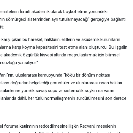
iversitelerin İsrail’i akademik olarak boykot etme yönündeki
rının sömürgeci sisteminden ayrı tutulamayacağı" gerçeğiyle bağlantı
ti:
rşı çıkan bu hareket, halkların, elitlerin ve akademik kurumların
rına karşı koyma kapasitesini test etme alanı oluşturdu. Bu, işgalin
e akademik özgürlük kisvesi altında meşrulaştırmak için bilimsel
rsuzluğu yansıtıyor."
ufanı"nın, uluslararası kamuoyunda "köklü bir dönüm noktası
arın doğrudan belgelediği görüntüler ve uluslararası insan hakları
zze sakinlerine yönelik savaş suçu ve sistematik soykırıma varan
olanlar da dâhil, her türlü normalleşmenin sürdürülmesini son derece
sel foruma katılımının reddedilmesine ilişkin Recvani, meselenin