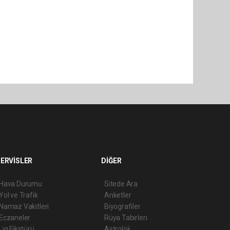
ERVİSLER
DİĞER
Hava Durumu
Sitede Ara
Yol ve Trafik
Anketler
Namaz Vakitleri
Biyografiler
Eczaneler
Rüya Tabirleri
Lig Fikstürü
Astroloji