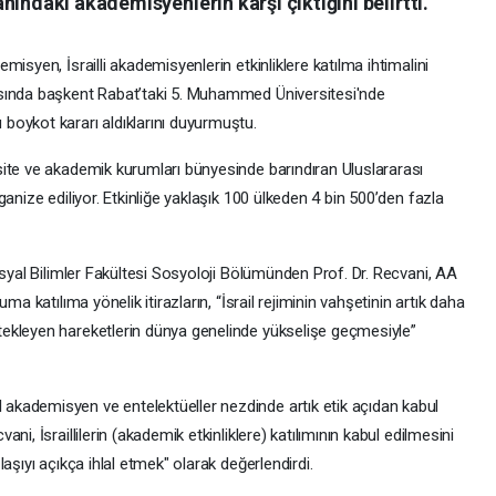
ındaki akademisyenlerin karşı çıktığını belirtti.
isyen, İsrailli akademisyenlerin etkinliklere katılma ihtimalini
sında başkent Rabat’taki 5. Muhammed Üniversitesi'nde
boykot kararı aldıklarını duyurmuştu.
ite ve akademik kurumları bünyesinde barındıran Uluslararası
anize ediliyor. Etkinliğe yaklaşık 100 ülkeden 4 bin 500’den fazla
osyal Bilimler Fakültesi Sosyoloji Bölümünden Prof. Dr. Recvani, AA
ma katılıma yönelik itirazların, “İsrail rejiminin vahşetinin artık daha
ekleyen hareketlerin dünya genelinde yükselişe geçmesiyle”
kademisyen ve entelektüeller nezdinde artık etik açıdan kabul
i, İsraillilerin (akademik etkinliklere) katılımının kabul edilmesini
aşıyı açıkça ihlal etmek" olarak değerlendirdi.