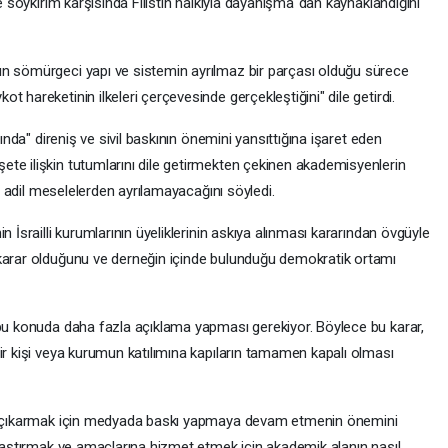
ve soykırım karşısında Filistin halkıyla dayanışma"dan kaynaklandığını
ın sömürgeci yapı ve sistemin ayrılmaz bir parçası olduğu sürece
 hareketinin ilkeleri çerçevesinde gerçekleştiğini" dile getirdi.
sında" direniş ve sivil baskının önemini yansıttığına işaret eden
te ilişkin tutumlarını dile getirmekten çekinen akademisyenlerin
yi adil meselelerden ayrılamayacağını söyledi.
n İsrailli kurumlarının üyeliklerinin askıya alınması kararından övgüyle
 karar olduğunu ve derneğin içinde bulunduğu demokratik ortamı
 bu konuda daha fazla açıklama yapması gerekiyor. Böylece bu karar,
ir kişi veya kurumun katılımına kapıların tamamen kapalı olması
ığa çıkarmak için medyada baskı yapmaya devam etmenin önemini
ulaştırmak ve amaçlarına hizmet etmek için akademik alanın nasıl