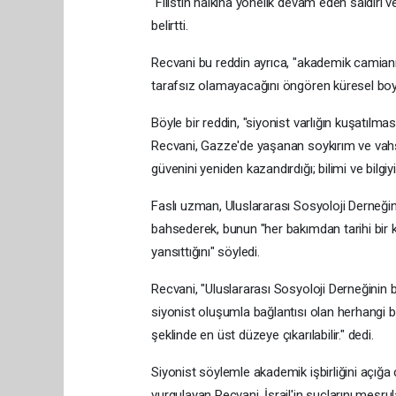
"Filistin halkına yönelik devam eden saldırı 
belirtti.
Recvani bu reddin ayrıca, "akademik camian
tarafsız olamayacağını öngören küresel boykot
Böyle bir reddin, "siyonist varlığın kuşatılma
Recvani, Gazze'de yaşanan soykırım ve vahşe
güvenini yeniden kazandırdığı; bilimi ve bilgi
Faslı uzman, Uluslararası Sosyoloji Derneğini
bahsederek, bunun "her bakımdan tarihi bir
yansıttığını" söyledi.
Recvani, "Uluslararası Sosyoloji Derneğinin
siyonist oluşumla bağlantısı olan herhangi b
şeklinde en üst düzeye çıkarılabilir." dedi.
Siyonist söylemle akademik işbirliğini aç
vurgulayan Recvani, İsrail'in suçlarını meşr