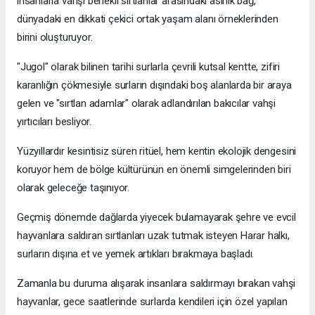
insanlarla vahşi benekli sırtlanlar arasındaki asırlık bağ,
dünyadaki en dikkati çekici ortak yaşam alanı örneklerinden
birini oluşturuyor.
"Jugol" olarak bilinen tarihi surlarla çevrili kutsal kentte, zifiri
karanlığın çökmesiyle surların dışındaki boş alanlarda bir araya
gelen ve "sırtlan adamlar" olarak adlandırılan bakıcılar vahşi
yırtıcıları besliyor.
Yüzyıllardır kesintisiz süren ritüel, hem kentin ekolojik dengesini
koruyor hem de bölge kültürünün en önemli simgelerinden biri
olarak geleceğe taşınıyor.
Geçmiş dönemde dağlarda yiyecek bulamayarak şehre ve evcil
hayvanlara saldıran sırtlanları uzak tutmak isteyen Harar halkı,
surların dışına et ve yemek artıkları bırakmaya başladı.
Zamanla bu duruma alışarak insanlara saldırmayı bırakan vahşi
hayvanlar, gece saatlerinde surlarda kendileri için özel yapılan