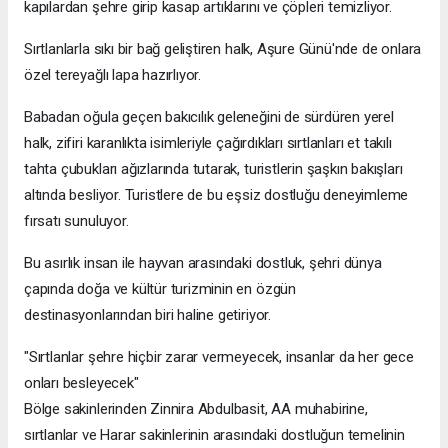
kapılardan şehre girip kasap artıklarını ve çöpleri temizliyor.
Sırtlanlarla sıkı bir bağ geliştiren halk, Aşure Günü'nde de onlara
özel tereyağlı lapa hazırlıyor.
Babadan oğula geçen bakıcılık geleneğini de sürdüren yerel
halk, zifiri karanlıkta isimleriyle çağırdıkları sırtlanları et takılı
tahta çubukları ağızlarında tutarak, turistlerin şaşkın bakışları
altında besliyor. Turistlere de bu eşsiz dostluğu deneyimleme
fırsatı sunuluyor.
Bu asırlık insan ile hayvan arasındaki dostluk, şehri dünya
çapında doğa ve kültür turizminin en özgün
destinasyonlarından biri haline getiriyor.
"Sırtlanlar şehre hiçbir zarar vermeyecek, insanlar da her gece
onları besleyecek"
Bölge sakinlerinden Zinnira Abdulbasit, AA muhabirine,
sırtlanlar ve Harar sakinlerinin arasındaki dostluğun temelinin