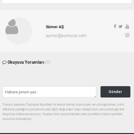
Sümer AŞ
sumer@sumeras.com
Okuyucu Yorumları
(0)
Gönder
Yorum yazarak Topluluk Kuralları’nı kabul etmiş bulunuyor ve ulusgazetesi.com
sitesine yaptığınız yorumunuzla ilgili doğrudan veya dolaylı tüm sorumluluğu tek
başınıza üstleniyorsunuz. Yazılan tüm yorumlardan site yönetimi hiçbir şekilde
sorumlu tutulamaz.