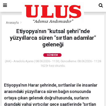
Anasayfa
Gündem
Etiyopya'nın "kutsal şehri"nde
yüzyıllarca süren "sırtlan adamlar"
geleneği
GÜNDEM
(AA) - Anadolu Ajansı | 08.06.2026 - 11:30, Güncelleme: 08.06.2026 - 11:28
1625+ kez okundu.
Etiyopya'nın Harar şehrinde, sırtlanlar ile insanlar
arasındaki yüzyıllarca süren bağın sonucunda
ortaya çıkan gelenek doğrultusunda, surların
dışındaki vahşi yırtıcılar gece saatlerinde "sırtlan