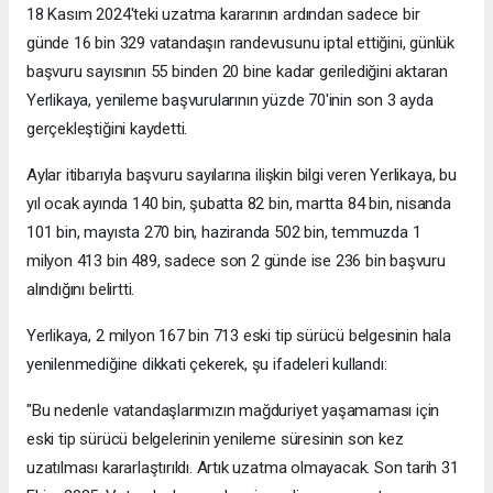
18 Kasım 2024'teki uzatma kararının ardından sadece bir
günde 16 bin 329 vatandaşın randevusunu iptal ettiğini, günlük
başvuru sayısının 55 binden 20 bine kadar gerilediğini aktaran
Yerlikaya, yenileme başvurularının yüzde 70'inin son 3 ayda
gerçekleştiğini kaydetti.
Aylar itibarıyla başvuru sayılarına ilişkin bilgi veren Yerlikaya, bu
yıl ocak ayında 140 bin, şubatta 82 bin, martta 84 bin, nisanda
101 bin, mayısta 270 bin, haziranda 502 bin, temmuzda 1
milyon 413 bin 489, sadece son 2 günde ise 236 bin başvuru
alındığını belirtti.
Yerlikaya, 2 milyon 167 bin 713 eski tip sürücü belgesinin hala
yenilenmediğine dikkati çekerek, şu ifadeleri kullandı:
"Bu nedenle vatandaşlarımızın mağduriyet yaşamaması için
eski tip sürücü belgelerinin yenileme süresinin son kez
uzatılması kararlaştırıldı. Artık uzatma olmayacak. Son tarih 31