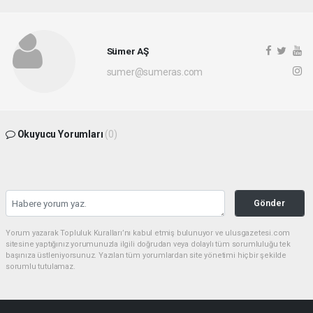
Sümer AŞ
sumer@sumeras.com
Okuyucu Yorumları
(0)
Gönder
Yorum yazarak Topluluk Kuralları’nı kabul etmiş bulunuyor ve ulusgazetesi.com
sitesine yaptığınız yorumunuzla ilgili doğrudan veya dolaylı tüm sorumluluğu tek
başınıza üstleniyorsunuz. Yazılan tüm yorumlardan site yönetimi hiçbir şekilde
sorumlu tutulamaz.