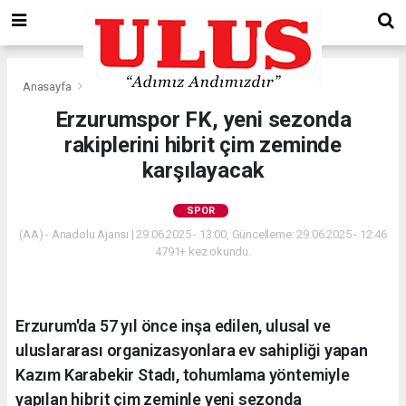
Anasayfa
Spor
Erzurumspor FK, yeni sezonda
rakiplerini hibrit çim zeminde
karşılayacak
SPOR
(AA) - Anadolu Ajansı | 29.06.2025 - 13:00, Güncelleme: 29.06.2025 - 12:46
4791+ kez okundu.
Erzurum'da 57 yıl önce inşa edilen, ulusal ve
uluslararası organizasyonlara ev sahipliği yapan
Kazım Karabekir Stadı, tohumlama yöntemiyle
yapılan hibrit çim zeminle yeni sezonda