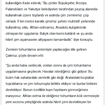
kullandığını ifade ederek, "Bu çimler Büyükşehir, Aziziye,
Palandöken ve Yakutiye belediyeleri tarafından peyzaj alanında
kullanılmak üzere toplandı ve aslında çim zeminimiz çöp
olmadı. 9 bin metre karelik çimimiz şehrin muhtelif yerlerinde
kullanılmış oldu. Alttan ısıtmamız, Anadolu kulüplerinde
olmayan bir uygulama. Balçık olan kısmı kaldırdı ve şu anda
hibrit çim aşamasının altyapısını tamamladık." diye konuştu.
Zeminin tohumlama sistemiyle yapılacağını dile getiren
Çakmur, şöyle devam etti:
"Şu anda halısı serilecek, ondan sonra da çim tohumlama
uygulamasına geçilecek. Havalar istediğimiz gibi gidiyor. Bu
bizim halı sahalardaki sentetik gibi değil. Aralardaki boşluklar
topraklama ve çim tohumuyla birlikte ekiliyor ve bunlar birbirini
destekliyor. Bunun özellikle kışın faydasını göreceğimize
inanıyoruz. Alttan ısıtma ile ektiğimiz tohumların kök vermesiyle
yeni sezona yetiştiğinde aslında hibrit çimi destekleyen bir