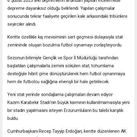
6 Şubat 2023'teki depremlerin ardından yapılan incelemede
depreme dayanıksız olduğu belirlendi. Yapılan çalışmalar
sonucunda tekrar faaliyete geçirilen kale arkasındaki tribünlere
seyirciler alındı.
Kentte özellikle kış mevsiminin sert geçmesi dolayısıyla stat
zemininde oluşan bozulma futbol oynamayı zorlaştırıyordu.
Sezonun bitimiyle Gençlik ve Spor İl Müdürlüğü tarafından
başlatılan çalışmalarla zemini sökülen stat, tohumlama
desteğiyle hibrit çime dönüştürülerek hem futbol oynanmaya
hem de futbolcu sağlığına elverişli bir hale getirilecek.
Yeni stat yerinde sondajlama çalışmaları devam ediyor
Kazım Karabekir Stadı'nın büyük kısmının kullanılmamasıyla yeni
bir stadın yapılmasını isteyen Erzurumluların bu talebi karşılık
buldu.
Cumhurbaşkanı Recep Tayyip Erdoğan, kentte düzenlenen AK