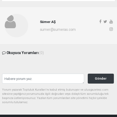
Sümer AŞ
sumer@sumeras.com
Okuyucu Yorumları
(0)
Gönder
Yorum yazarak Topluluk Kuralları’nı kabul etmiş bulunuyor ve ulusgazetesi.com
sitesine yaptığınız yorumunuzla ilgili doğrudan veya dolaylı tüm sorumluluğu tek
başınıza üstleniyorsunuz. Yazılan tüm yorumlardan site yönetimi hiçbir şekilde
sorumlu tutulamaz.