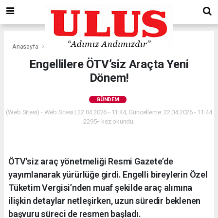
Anasayfa
Gündem
Engellilere ÖTV’siz Araçta Yeni
Dönem!
GÜNDEM
(Web Sitesi) - Web Sitesi | 22.04.2026 - 11:44, Güncelleme: 22.04.2026 - 11:44
2295+ kez okundu.
ÖTV'siz araç yönetmeliği Resmi Gazete’de
yayımlanarak yürürlüğe girdi. Engelli bireylerin Özel
Tüketim Vergisi’nden muaf şekilde araç alımına
ilişkin detaylar netleşirken, uzun süredir beklenen
başvuru süreci de resmen başladı.