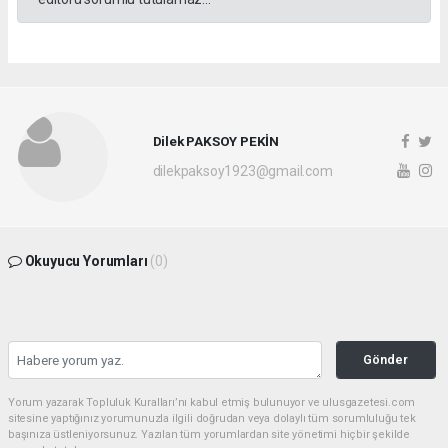
Dilek PAKSOY PEKİN
dilekpaksoy1923@gmail.com
Okuyucu Yorumları
(0)
Gönder
Yorum yazarak Topluluk Kuralları’nı kabul etmiş bulunuyor ve ulusgazetesi.com
sitesine yaptığınız yorumunuzla ilgili doğrudan veya dolaylı tüm sorumluluğu tek
başınıza üstleniyorsunuz. Yazılan tüm yorumlardan site yönetimi hiçbir şekilde