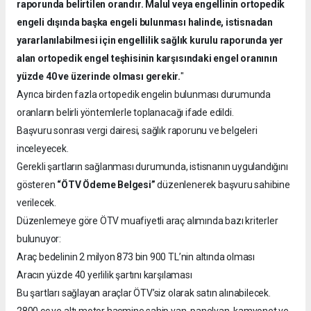
raporunda belirtilen orandır. Malul veya engellinin ortopedik
engeli dışında başka engeli bulunması halinde, istisnadan
yararlanılabilmesi için engellilik sağlık kurulu raporunda yer
alan ortopedik engel teşhisinin karşısındaki engel oranının
yüzde 40 ve üzerinde olması gerekir.
"
Ayrıca birden fazla ortopedik engelin bulunması durumunda
oranların belirli yöntemlerle toplanacağı ifade edildi.
Başvuru sonrası vergi dairesi, sağlık raporunu ve belgeleri
inceleyecek.
Gerekli şartların sağlanması durumunda, istisnanın uygulandığını
gösteren
“ÖTV Ödeme Belgesi”
düzenlenerek başvuru sahibine
verilecek.
Düzenlemeye göre ÖTV muafiyetli araç alımında bazı kriterler
bulunuyor:
Araç bedelinin 2 milyon 873 bin 900 TL’nin altında olması
Aracın yüzde 40 yerlilik şartını karşılaması
Bu şartları sağlayan araçlar ÖTV’siz olarak satın alınabilecek.
2800 cc ve altı motor hacmine sahip van, panelvan, kamyonet ve