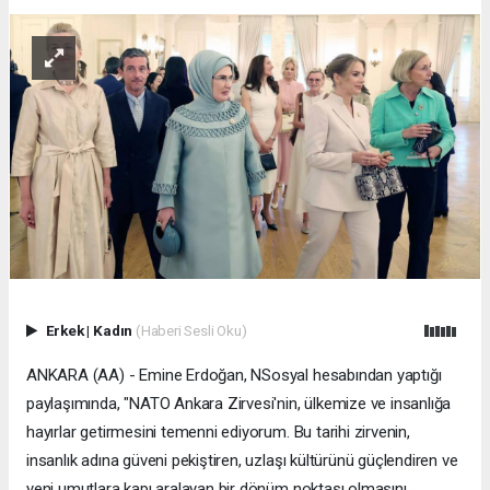
Erkek
|
Kadın
(Haberi Sesli Oku)
ANKARA (AA) - Emine Erdoğan, NSosyal hesabından yaptığı
paylaşımında, "NATO Ankara Zirvesi'nin, ülkemize ve insanlığa
hayırlar getirmesini temenni ediyorum. Bu tarihi zirvenin,
insanlık adına güveni pekiştiren, uzlaşı kültürünü güçlendiren ve
yeni umutlara kapı aralayan bir dönüm noktası olmasını