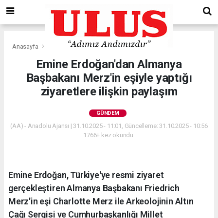
Anasayfa
Gündem
Emine Erdoğan'dan Almanya
Başbakanı Merz'in eşiyle yaptığı
ziyaretlere ilişkin paylaşım
GÜNDEM
(AA) - Anadolu Ajansı | 31.10.2025 - 11:01, Güncelleme: 31.10.2025 - 10:56
1766+ kez okundu.
Emine Erdoğan, Türkiye'ye resmi ziyaret
gerçekleştiren Almanya Başbakanı Friedrich
Merz'in eşi Charlotte Merz ile Arkeolojinin Altın
Çağı Sergisi ve Cumhurbaşkanlığı Millet