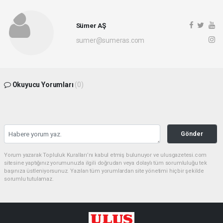
Sümer AŞ
sumer@sumeras.com
Okuyucu Yorumları
(0)
Gönder
Yorum yazarak Topluluk Kuralları’nı kabul etmiş bulunuyor ve ulusgazetesi.com
sitesine yaptığınız yorumunuzla ilgili doğrudan veya dolaylı tüm sorumluluğu tek
başınıza üstleniyorsunuz. Yazılan tüm yorumlardan site yönetimi hiçbir şekilde
sorumlu tutulamaz.