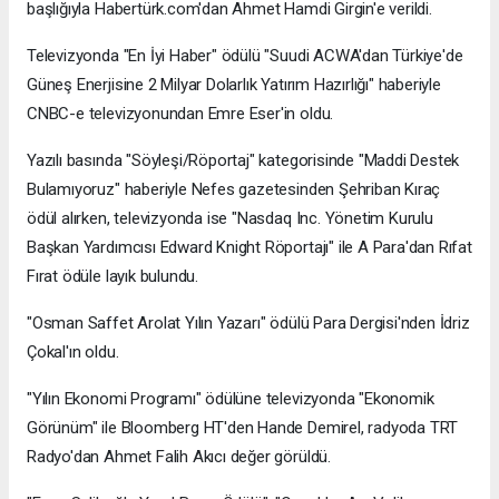
başlığıyla Habertürk.com'dan Ahmet Hamdi Girgin'e verildi.
Televizyonda "En İyi Haber" ödülü "Suudi ACWA'dan Türkiye'de
Güneş Enerjisine 2 Milyar Dolarlık Yatırım Hazırlığı" haberiyle
CNBC-e televizyonundan Emre Eser'in oldu.
Yazılı basında "Söyleşi/Röportaj" kategorisinde "Maddi Destek
Bulamıyoruz" haberiyle Nefes gazetesinden Şehriban Kıraç
ödül alırken, televizyonda ise "Nasdaq Inc. Yönetim Kurulu
Başkan Yardımcısı Edward Knight Röportajı" ile A Para'dan Rıfat
Fırat ödüle layık bulundu.
"Osman Saffet Arolat Yılın Yazarı" ödülü Para Dergisi'nden İdriz
Çokal'ın oldu.
"Yılın Ekonomi Programı" ödülüne televizyonda "Ekonomik
Görünüm" ile Bloomberg HT'den Hande Demirel, radyoda TRT
Radyo'dan Ahmet Falih Akıcı değer görüldü.