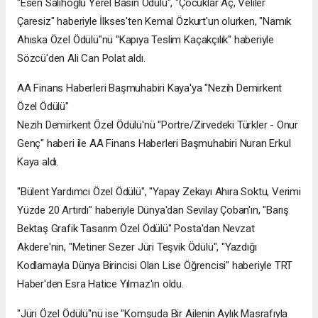
"Esen Salihoğlu Yerel Basın Ödülü", "Çocuklar Aç, Veliler
Çaresiz" haberiyle İlkses'ten Kemal Özkurt'un olurken, "Namık
Ahıska Özel Ödülü"nü "Kapıya Teslim Kaçakçılık" haberiyle
Sözcü'den Ali Can Polat aldı.
AA Finans Haberleri Başmuhabiri Kaya'ya "Nezih Demirkent
Özel Ödülü"
Nezih Demirkent Özel Ödülü'nü "Portre/Zirvedeki Türkler - Onur
Genç" haberi ile AA Finans Haberleri Başmuhabiri Nuran Erkul
Kaya aldı.
"Bülent Yardımcı Özel Ödülü", "Yapay Zekayı Ahıra Soktu, Verimi
Yüzde 20 Artırdı" haberiyle Dünya'dan Sevilay Çoban'ın, "Barış
Bektaş Grafik Tasarım Özel Ödülü" Posta'dan Nevzat
Akdere'nin, "Metiner Sezer Jüri Teşvik Ödülü", "Yazdığı
Kodlamayla Dünya Birincisi Olan Lise Öğrencisi" haberiyle TRT
Haber'den Esra Hatice Yılmaz'ın oldu.
"Jüri Özel Ödülü"nü ise "Komşuda Bir Ailenin Aylık Masrafıyla