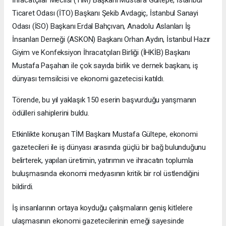
İhracatçılar Meclisi (TİM) Başkanı Mustafa Gültepe, İstanbul
Ticaret Odası (İTO) Başkanı Şekib Avdagiç, İstanbul Sanayi
Odası (İSO) Başkanı Erdal Bahçıvan, Anadolu Aslanları İş
İnsanları Derneği (ASKON) Başkanı Orhan Aydın, İstanbul Hazır
Giyim ve Konfeksiyon İhracatçıları Birliği (İHKİB) Başkanı
Mustafa Paşahan ile çok sayıda birlik ve dernek başkanı, iş
dünyası temsilcisi ve ekonomi gazetecisi katıldı.
Törende, bu yıl yaklaşık 150 eserin başvurduğu yarışmanın
ödülleri sahiplerini buldu.
Etkinlikte konuşan TİM Başkanı Mustafa Gültepe, ekonomi
gazetecileri ile iş dünyası arasında güçlü bir bağ bulunduğunu
belirterek, yapılan üretimin, yatırımın ve ihracatın toplumla
buluşmasında ekonomi medyasının kritik bir rol üstlendiğini
bildirdi.
İş insanlarının ortaya koyduğu çalışmaların geniş kitlelere
ulaşmasının ekonomi gazetecilerinin emeği sayesinde