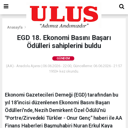
Anasayfa
Gündem
EGD 18. Ekonomi Basını Başarı
Ödülleri sahiplerini buldu
GÜNDEM
(AA) - Anadolu Ajansı | 06.06.2026 - 22:00, Güncelleme: 06.06.2026 - 21:57
1953+ kez okundu.
Ekonomi Gazetecileri Derneği (EGD) tarafından bu
yıl 18'incisi düzenlenen Ekonomi Basını Başarı
Ödülleri'nde, Nezih Demirkent Özel Ödülü'nü
"Portre/Zirvedeki Türkler - Onur Genç" haberi ile AA
Finans Haberleri Başmuhabiri Nuran Erkul Kaya