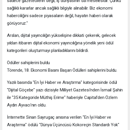
sadece gazetecilerin değil, iş dünyasının da meselesidir. Çünkü
sağlıklı kararlar ancak sağlıklı bilgiyle alınabilir. Biz ekonomi
haberciliğini sadece piyasaların değil, hayatın haberi olarak
görüyoruz."
Arslan, dijital yayıncılığın yükselişine dikkati çekerek, gelecek
yıldan itibaren dijital ekonomi yayıncılığına yönelik yeni ödül
kategorileri oluşturmayı planladıklarını bildirdi.
Ödüller sahiplerini buldu
Törende, 18. Ekonomi Basını Başarı Ödülleri sahiplerini buldu.
Yazılı basında "En İyi Haber ve Araştırma" kategorisinde ödül
"Dijital Göçebe" yazı dizisiyle Milliyet Gazetesi'nden İsmail Şahin
ile "35 Kategoride Müthiş Erime" haberiyle Capital'den Özlem
Aydın Ayvacı'nın oldu.
İnternette Sinan Sayrugaç anısına verilen "En İyi Haber ve
Araştırma" ödülü "Dünya Üçüncüsü Kokoreçin Standardı Yok"