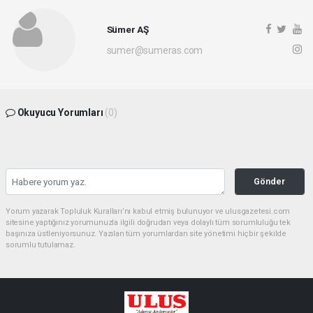
Sümer AŞ
sumer@sumeras.com
Okuyucu Yorumları
(0)
Gönder
Yorum yazarak Topluluk Kuralları’nı kabul etmiş bulunuyor ve ulusgazetesi.com
sitesine yaptığınız yorumunuzla ilgili doğrudan veya dolaylı tüm sorumluluğu tek
başınıza üstleniyorsunuz. Yazılan tüm yorumlardan site yönetimi hiçbir şekilde
sorumlu tutulamaz.