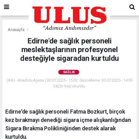
Anasayfa
Sağlık
Edirne'de sağlık personeli
meslektaşlarının profesyonel
desteğiyle sigaradan kurtuldu
SAĞLIK
(AA) - Anadolu Ajansı | 30.07.2025 - 15:02, Güncelleme: 30.07.2025 - 14:50
5422+ kez okundu.
Edirne'de sağlık personeli Fatma Bozkurt, birçok
kez bırakmayı denediği sigara içme alışkanlığından
Sigara Bırakma Polikliniğinden destek alarak
kurtuldu.