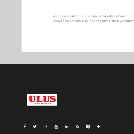
Yorum yazarak Topluluk Kuralları’nı kabul etmiş bulu
dolaylı tüm sorumluluğu tek başınıza üstleniyorsunuz
Pro-0.063