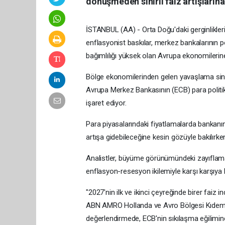
dönüşmeden sınırlı faiz artışlarına 
İSTANBUL (AA) - Orta Doğu'daki gerginliklerin
enflasyonist baskılar, merkez bankalarının poli
bağımlılığı yüksek olan Avrupa ekonomilerine
Bölge ekonomilerinden gelen yavaşlama sinya
Avrupa Merkez Bankasının (ECB) para politi
işaret ediyor.
Para piyasalarındaki fiyatlamalarda bankanı
artışa gidebileceğine kesin gözüyle bakılırke
Analistler, büyüme görünümündeki zayıflama
enflasyon-resesyon ikilemiyle karşı karşıya ka
"2027'nin ilk ve ikinci çeyreğinde birer faiz in
ABN AMRO Hollanda ve Avro Bölgesi Kıdemli
değerlendirmede, ECB'nin sıkılaşma eğilimine