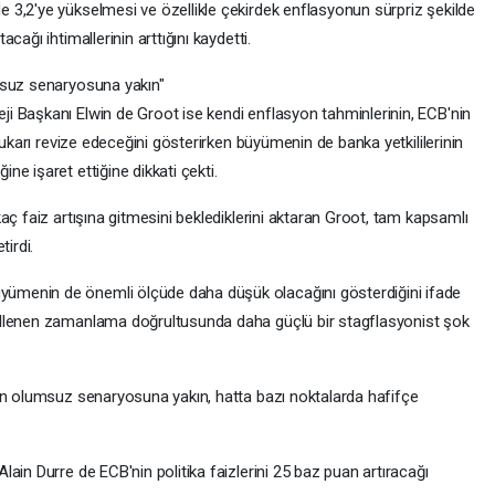
3,2'ye yükselmesi ve özellikle çekirdek enflasyonun sürpriz şekilde
ağı ihtimallerinin arttığını kaydetti.
msuz senaryosuna yakın"
i Başkanı Elwin de Groot ise kendi enflasyon tahminlerinin, ECB'nin
yukarı revize edeceğini gösterirken büyümenin de banka yetkililerinin
e işaret ettiğine dikkati çekti.
aç faiz artışına gitmesini beklediklerini aktaran Groot, tam kapsamlı
tirdi.
menin de önemli ölçüde daha düşük olacağını gösterdiğini ifade
ellenen zamanlama doğrultusunda daha güçlü bir stagflasyonist şok
in olumsuz senaryosuna yakın, hatta bazı noktalarda hafifçe
ain Durre de ECB'nin politika faizlerini 25 baz puan artıracağı