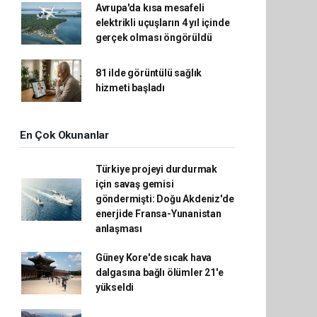
Avrupa'da kısa mesafeli
elektrikli uçuşların 4 yıl içinde
gerçek olması öngörüldü
81 ilde görüntülü sağlık
hizmeti başladı
En Çok Okunanlar
Türkiye projeyi durdurmak
için savaş gemisi
göndermişti: Doğu Akdeniz'de
enerjide Fransa-Yunanistan
anlaşması
Güney Kore'de sıcak hava
dalgasına bağlı ölümler 21'e
yükseldi