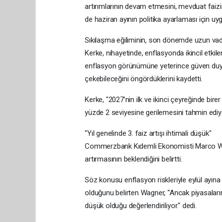
artırımlarının devam etmesini, mevduat faizi
de haziran ayının politika ayarlaması için uy
Sıkılaşma eğiliminin, son dönemde uzun vadel
Kerke, nihayetinde, enflasyonda ikincil etkile
enflasyon görünümüne yeterince güven duyara
çekebileceğini öngördüklerini kaydetti.
Kerke, "2027’nin ilk ve ikinci çeyreğinde birer
yüzde 2 seviyesine gerilemesini tahmin ediyor
"Yıl genelinde 3. faiz artışı ihtimali düşük"
Commerzbank Kıdemli Ekonomisti Marco Wagn
artırmasının beklendiğini belirtti.
Söz konusu enflasyon riskleriyle eylül ayın
olduğunu belirten Wagner, "Ancak piyasaların 
düşük olduğu değerlendiriliyor." dedi.