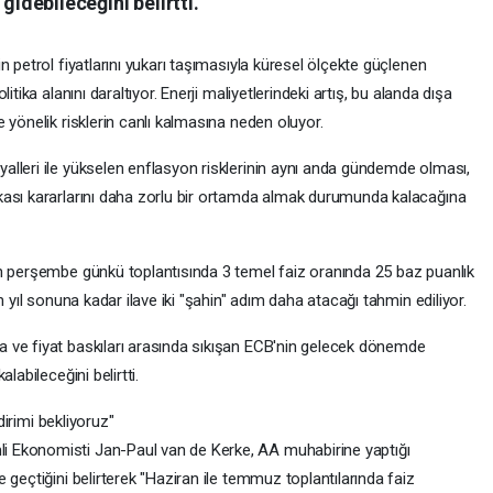
gidebileceğini belirtti.
 petrol fiyatlarını yukarı taşımasıyla küresel ölçekte güçlenen
tika alanını daraltıyor. Enerji maliyetlerindeki artış, bu alanda dışa
 yönelik risklerin canlı kalmasına neden oluyor.
lleri ile yükselen enflasyon risklerinin aynı anda gündemde olması,
kası kararlarını daha zorlu bir ortamda almak durumunda kalacağına
n perşembe günkü toplantısında 3 temel faiz oranında 25 baz puanlık
n yıl sonuna kadar ilave iki "şahin" adım daha atacağı tahmin ediliyor.
 ve fiyat baskıları arasında sıkışan ECB'nin gelecek dönemde
labileceğini belirtti.
dirimi bekliyoruz"
 Ekonomisti Jan-Paul van de Kerke, AA muhabirine yaptığı
 geçtiğini belirterek "Haziran ile temmuz toplantılarında faiz