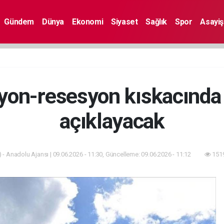
Gündem
Dünya
Ekonomi
Siyaset
Sağlık
Spor
Asayiş
yon-resesyon kıskacında f
açıklayacak
 - Anadolu Ajansı | 09.06.2026 - 11:30, Güncelleme: 09.06.2026 - 11:12
1519