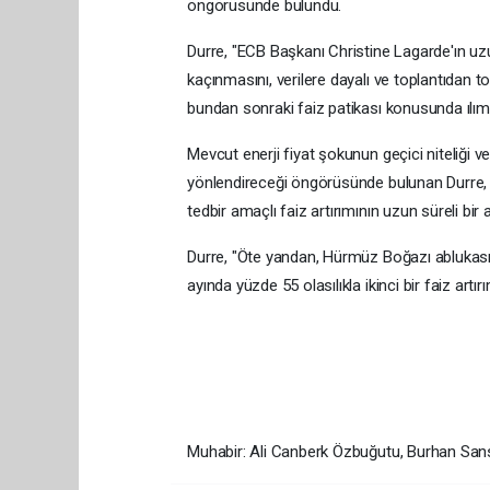
öngörüsünde bulundu.
Durre, "ECB Başkanı Christine Lagarde'ın uzun
kaçınmasını, verilere dayalı ve toplantıdan t
bundan sonraki faiz patikası konusunda ılımlı
Mevcut enerji fiyat şokunun geçici niteliği ve
yönlendireceği öngörüsünde bulunan Durre,
tedbir amaçlı faiz artırımının uzun süreli bi
Durre, "Öte yandan, Hürmüz Boğazı ablukasın
ayında yüzde 55 olasılıkla ikinci bir faiz artı
Muhabir: Ali Canberk Özbuğutu, Burhan Sans