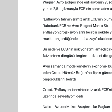
Wagner, Avro Bölgesi'nde enflasyonun yüzde 
yüzde 2,5'e çıkmasıyla ECB'nin şahin adım atac
"Enflasyon tahminlerimiz artık ECB’nin olu
Rabobank ECB ve Avro Bölgesi Makro Stratej
enflasyon projeksiyonlarını belirgin şekilde 
martta öngördüğünden daha zayıf olabileceğin
Bu nedenle ECB’nin risk yönetimi amaçlı birk
faiz artırım döngüsü öngörmediklerini dile ge
Aynı zamanda modellemelerin ekonomik büyü
eden Groot, Hürmüz Boğazı'na ilişkin günc
öngördüklerini belirtti.
Groot, "Enflasyon tahminlerimiz artık ECB’n
üzerinde seyrediyor." dedi.
Natixis Avrupa Makro Araştırmalar Başkanı Al