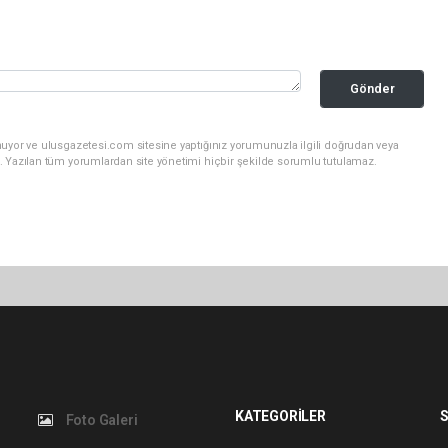
Gönder
nuyor ve ulusgazetesi.com sitesine yaptığınız yorumunuzla ilgili doğrudan veya
. Yazılan tüm yorumlardan site yönetimi hiçbir şekilde sorumlu tutulamaz.
KATEGORİLER
S
Foto Galeri