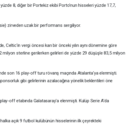
üzde 8, diğer bir Portekiz ekibi Porto'nun hisseleri yüzde 17,7,
isie) zirveden uzak bir performans sergiliyor.
e, Celtic'in vergi öncesi karı bir önceki yılın aynı dönemine göre
 milyon sterline gerilerken gelirleri de yüzde 29 düşüşle 83,5 milyon
de son 16 play-off turu rövanş maçında Atalanta'ya elenmişti.
ponsorluk gibi gelirlerinin azalacağına yönelik beklentileri öne
lay-off etabında Galatasaray'a elenmişti. Kulüp Serie A'da
halka açık 9 futbol kulübünün hisselerinin ilk çeyrekteki