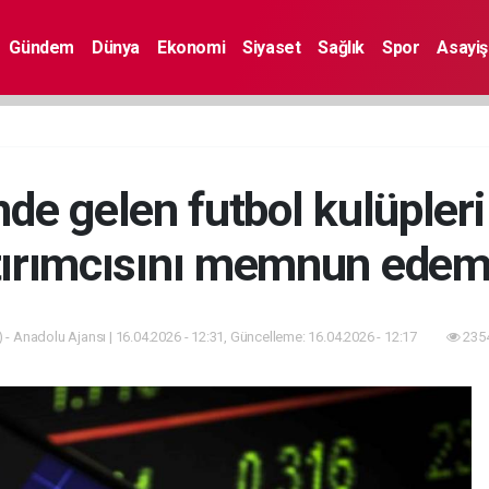
Gündem
Dünya
Ekonomi
Siyaset
Sağlık
Spor
Asayiş
de gelen futbol kulüpleri 
tırımcısını memnun edem
 - Anadolu Ajansı | 16.04.2026 - 12:31, Güncelleme: 16.04.2026 - 12:17
2354