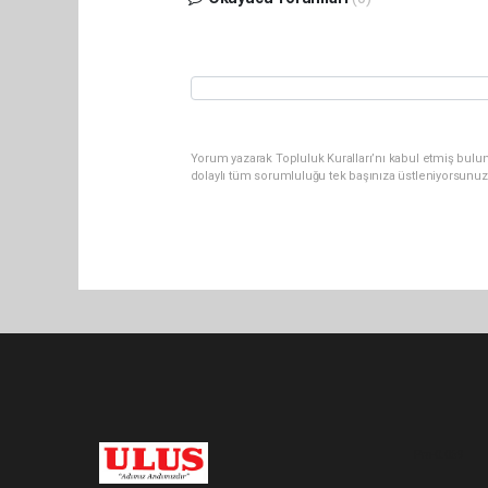
Yorum yazarak Topluluk Kuralları’nı kabul etmiş bulu
dolaylı tüm sorumluluğu tek başınıza üstleniyorsunuz
Pro-0.069