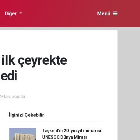
Diğer
Menü
ilk çeyrekte
edi
+ kez okundu.
İlginizi Çekebilir
Taşkent'in 20. yüzyıl mimarisi
UNESCO Dünya Mirası