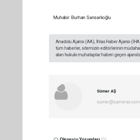
Muhabir: Burhan Sansarlıoğlu
Anadolu Ajansı (AA), İhlas Haber Ajansı (İHA
tüm haberler, sitemizin editörlerinin müdaha
alan hukuki muhataplar haberi geçen ajanslar
Sümer AŞ
sumer@sumeras.com
Okuyucu Yorumları
(0)