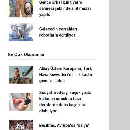
Genco Erkal için tiyatro
sahnesi şeklinde anıt mezar
yapıldı
Geleceğin cerrahları
robotlarla eğitİliyor
En Çok Okunanlar
Albay Özlem Karapınar, Türk
Hava Kuvvetleri’nin 'ilk kadın
generali' oldu
Sosyal medyayı küçük yaşta
kullanan çocuklar bazı
derslerde daha başarısız
olabiliyor
Beşiktaş, Avrupa'da "dalya"