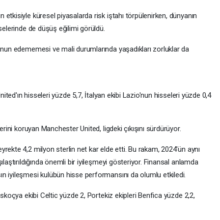
etkisiyle küresel piyasalarda risk iştahı törpülenirken, dünyanın
selerinde de düşüş eğilimi görüldü.
emnun edememesi ve mali durumlarında yaşadıkları zorluklar da
nited'ın hisseleri yüzde 5,7, İtalyan ekibi Lazio'nun hisseleri yüzde 0,4
yerini koruyan Manchester United, ligdeki çıkışını sürdürüyor.
rekte 4,2 milyon sterlin net kar elde etti. Bu rakam, 2024'ün aynı
ılaştırıldığında önemli bir iyileşmeyi gösteriyor. Finansal anlamda
n iyileşmesi kulübün hisse performansını da olumlu etkiledi.
İskoçya ekibi Celtic yüzde 2, Portekiz ekipleri Benfica yüzde 2,2,