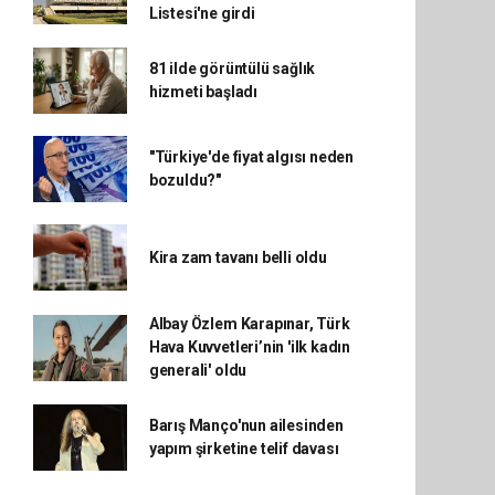
Listesi'ne girdi
81 ilde görüntülü sağlık
hizmeti başladı
"Türkiye'de fiyat algısı neden
bozuldu?"
Kira zam tavanı belli oldu
Albay Özlem Karapınar, Türk
Hava Kuvvetleri’nin 'ilk kadın
generali' oldu
Barış Manço'nun ailesinden
yapım şirketine telif davası