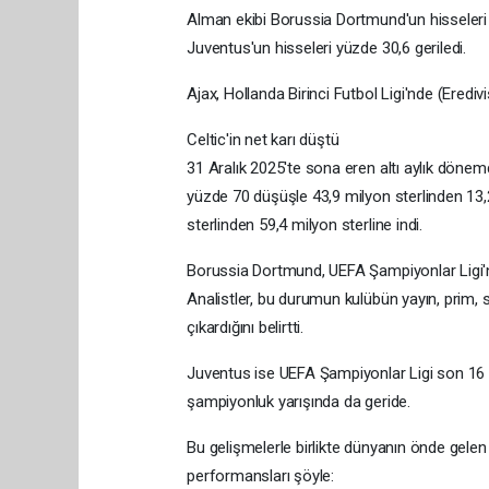
Alman ekibi Borussia Dortmund'un hisseleri y
Juventus'un hisseleri yüzde 30,6 geriledi.
Ajax, Hollanda Birinci Futbol Ligi'nde (Erediv
Celtic'in net karı düştü
31 Aralık 2025'te sona eren altı aylık dönemd
yüzde 70 düşüşle 43,9 milyon sterlinden 13,2
sterlinden 59,4 milyon sterline indi.
Borussia Dortmund, UEFA Şampiyonlar Ligi'n
Analistler, bu durumun kulübün yayın, prim, s
çıkardığını belirtti.
Juventus ise UEFA Şampiyonlar Ligi son 16 p
şampiyonluk yarışında da geride.
Bu gelişmelerle birlikte dünyanın önde gelen 
performansları şöyle: