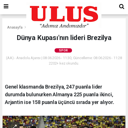
Anasayfa
Spor
Dünya Kupası'nın lideri Brezilya
SPOR
(AA) - Anadolu Ajansı | 08.06.2026 - 11:30, Güncelleme: 08.06.2026 - 11:28
2202+ kez okundu.
Genel klasmanda Brezilya, 247 puanla lider
durumda bulunurken Almanya 225 puanla ikinci,
Arjantin ise 158 puanla üçüncü sırada yer alıyor.