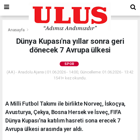
Anasayfa
Spor
Dünya Kupası'na yıllar sonra geri
dönecek 7 Avrupa ülkesi
SPOR
(AA) - Anadolu Ajansı | 01.06.2026 - 14:00, Güncelleme: 01.06.2026 - 13:42
1541+ kez okundu.
A Milli Futbol Takımı ile birlikte Norveç, İskoçya,
Avusturya, Çekya, Bosna Hersek ve İsveç, FIFA
Dünya Kupası'na katılım hasreti sona erecek 7
Avrupa ülkesi arasında yer aldı.