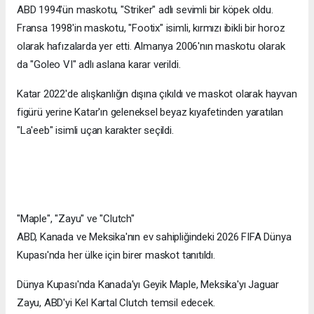
ABD 1994'ün maskotu, "Striker" adlı sevimli bir köpek oldu.
Fransa 1998'in maskotu, "Footix" isimli, kırmızı ibikli bir horoz
olarak hafızalarda yer etti. Almanya 2006'nın maskotu olarak
da "Goleo VI" adlı aslana karar verildi.
Katar 2022'de alışkanlığın dışına çıkıldı ve maskot olarak hayvan
figürü yerine Katar'ın geleneksel beyaz kıyafetinden yaratılan
"La'eeb" isimli uçan karakter seçildi.
"Maple", "Zayu" ve "Clutch"
ABD, Kanada ve Meksika'nın ev sahipliğindeki 2026 FIFA Dünya
Kupası'nda her ülke için birer maskot tanıtıldı.
Dünya Kupası'nda Kanada'yı Geyik Maple, Meksika'yı Jaguar
Zayu, ABD'yi Kel Kartal Clutch temsil edecek.