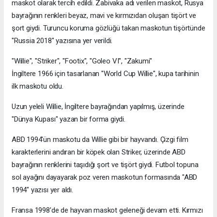
maskot olarak tercih edildi. Zabivaka adı verilen maskot, Rusya
bayrağının renkleri beyaz, mavi ve kırmızıdan oluşan tişört ve
şort giydi. Turuncu koruma gözlüğü takan maskotun tişörtünde
"Russia 2018" yazısına yer verildi.
"Willie", "Striker", "Footix", "Goleo VI", "Zakumi"
İngiltere 1966 için tasarlanan "World Cup Willie", kupa tarihinin
ilk maskotu oldu.
Uzun yeleli Willie, İngiltere bayrağından yapılmış, üzerinde
"Dünya Kupası" yazan bir forma giydi.
ABD 1994'ün maskotu da Willie gibi bir hayvandı. Çizgi film
karakterlerini andıran bir köpek olan Striker, üzerinde ABD
bayrağının renklerini taşıdığı şort ve tişört giydi. Futbol topuna
sol ayağını dayayarak poz veren maskotun formasında "ABD
1994" yazısı yer aldı.
Fransa 1998'de de hayvan maskot geleneği devam etti. Kırmızı