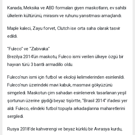
Kanada, Meksika ve ABD formaları giyen maskotların, ev sahibi
ülkelerin kültürünü, mirasını ve ruhunu yansıtması amaçlandı.
Maple kaleci, Zayu forvet, Clutch ise orta saha olarak tasvir
edildi.
"Fuleco" ve "Zabivaka"
Brezilya 2014'ün maskotu, Fuleco ismi verilen ülkeye özgü bir
hayvan türü 3 bantlı armadillo oldu.
Fuleco'nun ismi için futbol ve ekoloji kelimelerinden esinlenildi.
Fuleco'nun üzerindeki mavi kabuk, masmavi gökyüzünü
simgeledi. Maskotun çim sahadan esinlenerek tasarlanan yeşil
şortunun üzerine giydiği beyaz tişörtte, "Brasil 2014" ifadesi yer
aldı. Fuleco, elindeki futbol topuyla arkadaşlarına maharetlerini
sergiledi.
Rusya 2018'de kahverengi ve beyaz kürklü bir Avrasya kurdu,