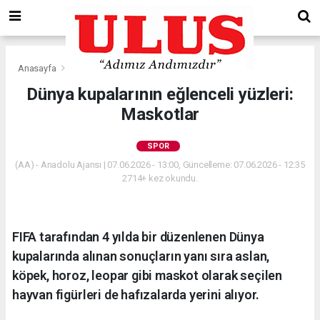
Anasayfa
Spor
Dünya kupalarının eğlenceli yüzleri:
Maskotlar
SPOR
(AA) - Anadolu Ajansı | 07.06.2026 - 13:00, Güncelleme: 07.06.2026 - 12:35
2714+ kez okundu.
FIFA tarafından 4 yılda bir düzenlenen Dünya
kupalarında alınan sonuçların yanı sıra aslan,
köpek, horoz, leopar gibi maskot olarak seçilen
hayvan figürleri de hafızalarda yerini alıyor.