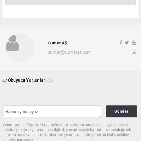
Sümer AŞ
sumer@sumeras.com
Okuyucu Yorumları
(0)
Gönder
Yorum yazarak Topluluk Kuralları’nı kabul etmiş bulunuyor ve ulusgazetesi.com
sitesine yaptığınız yorumunuzla ilgili doğrudan veya dolaylı tüm sorumluluğu tek
başınıza üstleniyorsunuz. Yazılan tüm yorumlardan site yönetimi hiçbir şekilde
sorumlu tutulamaz.