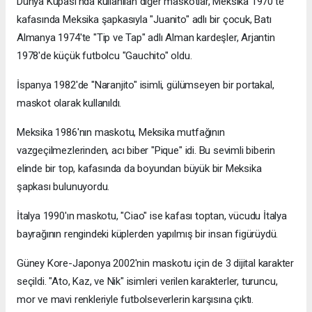
Dünya Kupası'nda kullanılan diğer maskotlar, Meksika 1970'te
kafasında Meksika şapkasıyla "Juanito" adlı bir çocuk, Batı
Almanya 1974'te "Tip ve Tap" adlı Alman kardeşler, Arjantin
1978'de küçük futbolcu "Gauchito" oldu.
İspanya 1982'de "Naranjito" isimli, gülümseyen bir portakal,
maskot olarak kullanıldı.
Meksika 1986'nın maskotu, Meksika mutfağının
vazgeçilmezlerinden, acı biber "Pique" idi. Bu sevimli biberin
elinde bir top, kafasında da boyundan büyük bir Meksika
şapkası bulunuyordu.
İtalya 1990'ın maskotu, "Ciao" ise kafası toptan, vücudu İtalya
bayrağının rengindeki küplerden yapılmış bir insan figürüydü.
Güney Kore-Japonya 2002'nin maskotu için de 3 dijital karakter
seçildi. "Ato, Kaz, ve Nik" isimleri verilen karakterler, turuncu,
mor ve mavi renkleriyle futbolseverlerin karşısına çıktı.