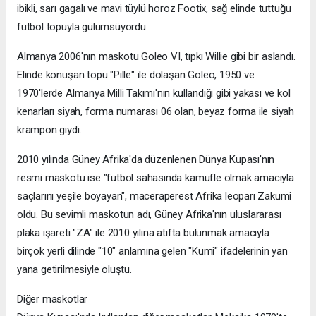
ibikli, sarı gagalı ve mavi tüylü horoz Footix, sağ elinde tuttuğu
futbol topuyla gülümsüyordu.
Almanya 2006'nın maskotu Goleo VI, tıpkı Willie gibi bir aslandı.
Elinde konuşan topu "Pille" ile dolaşan Goleo, 1950 ve
1970'lerde Almanya Milli Takımı'nın kullandığı gibi yakası ve kol
kenarları siyah, forma numarası 06 olan, beyaz forma ile siyah
krampon giydi.
2010 yılında Güney Afrika'da düzenlenen Dünya Kupası'nın
resmi maskotu ise "futbol sahasında kamufle olmak amacıyla
saçlarını yeşile boyayan", maceraperest Afrika leoparı Zakumi
oldu. Bu sevimli maskotun adı, Güney Afrika'nın uluslararası
plaka işareti "ZA" ile 2010 yılına atıfta bulunmak amacıyla
birçok yerli dilinde "10" anlamına gelen "Kumi" ifadelerinin yan
yana getirilmesiyle oluştu.
Diğer maskotlar