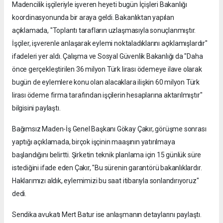
Madencilik işçileriyle işveren heyeti bugün İçişleri Bakanlığı
koordinasyonunda bir araya geldi. Bakanlıktan yapılan
açıklamada, "Toplantı tarafların uzlaşmasıyla sonuçlanmıştır.
İşçiler, işverenle anlaşarak eylemi noktaladıklarını açıklamışlardır"
ifadeleri yer aldı. Çalışma ve Sosyal Güvenlik Bakanlığı da "Daha
önce gerçekleştirilen 36 milyon Türk lirası ödemeye ilave olarak
bugün de eylemlere konu olan alacaklara ilişkin 60 milyon Türk
lirası ödeme firma tarafından işçilerin hesaplarına aktarılmıştır"
bilgisini paylaştı.
Bağımsız Maden-İş Genel Başkanı Gökay Çakır, görüşme sonrası
yaptığı açıklamada, birçok işçinin maaşının yatırılmaya
başlandığını belirtti. Şirketin teknik planlama için 15 günlük süre
istediğini ifade eden Çakır, "Bu sürenin garantörü bakanlıklardır.
Haklarımızı aldık, eylemimizi bu saat itibarıyla sonlandırıyoruz"
dedi.
Sendika avukatı Mert Batur ise anlaşmanın detaylarını paylaştı.