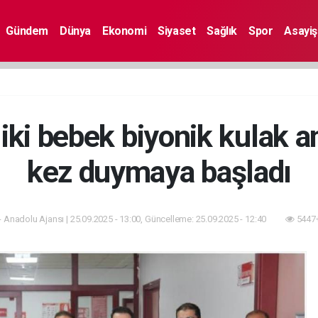
Gündem
Dünya
Ekonomi
Siyaset
Sağlık
Spor
Asayiş
 iki bebek biyonik kulak am
kez duymaya başladı
 Anadolu Ajansı | 25.09.2025 - 13:00, Güncelleme: 25.09.2025 - 12:40
5447+