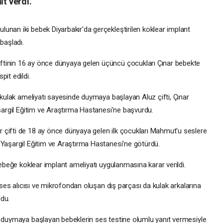
ıt verdi.
unan iki bebek Diyarbakır'da gerçekleştirilen koklear implant
başladı.
ftinin 16 ay önce dünyaya gelen üçüncü çocukları Çınar bebekte
it edildi.
k kulak ameliyatı sayesinde duymaya başlayan Aluz çifti, Çınar
aşargil Eğitim ve Araştırma Hastanesi'ne başvurdu.
 çifti de 18 ay önce dünyaya gelen ilk çocukları Mahmut'u seslere
 Yaşargil Eğitim ve Araştırma Hastanesi'ne götürdü.
bebeğe koklear implant ameliyatı uygulanmasına karar verildi.
, ses alıcısı ve mikrofondan oluşan dış parçası da kulak arkalarına
ldu.
e duymaya başlayan bebeklerin ses testine olumlu yanıt vermesiyle