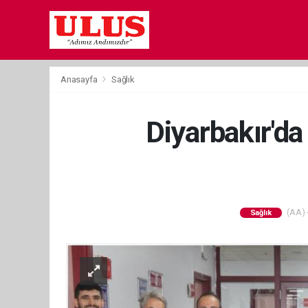
Anasayfa
Sağlık
Diyarbakır'da
(AA) -
Sağlık