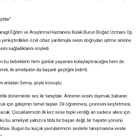
ştılar"
 Yaragil Eğitim ve Araştırma Hastanesi Kulak Burun Boğaz Uzmanı Op.
 yerleştirdikleri özel cihaz yardımıyla sesin doğrudan işitme sinirine
ını sağladıklarını söyledi.
an bu bebeklerin hem günlük yaşamını kolaylaştıracağını hem de
ek, iki ameliyatın da başarılı geçtiğini belirtti.
nı anlatan Sırma, şöyle konuştu:
ritik döneminde ses ile tanıştılar. Annenin sesini duymak, babanın
cuk için gelişimin temel taşları. Dil öğrenmesi, çevresini keşfetmesi,
ak. Çocuklarımızın ilk kez sese tepki verdiği an sadece ailesi için
nkü bu ameliyat yalnızca tıbbi bir başarı değil, bir hayatın yönünü
ktası. Bugün bu küçük yavrularımızın seslerle tanışmasına vesile
"