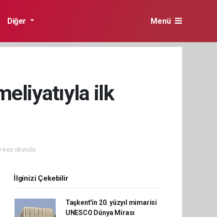
Diğer
Menü
eliyatıyla ilk
 kez okundu.
İlginizi Çekebilir
Taşkent'in 20. yüzyıl mimarisi
UNESCO Dünya Mirası