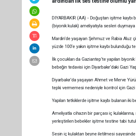
ardından ilk ses testine olumlu yan
DIYARBAKIR (AA) - Doğuştan işitme kaybı bul
(biyonik kulak) ameliyatıyla sesleri duymaya 
Mardin'de yaşayan Şehmuz ve Rabia Aluz çi
yüzde 100'e yakın işitme kaybı bulunduğu tesp
İlk çocukları da Gaziantep'te yapılan biyoni
bebeğin tedavisi için Diyarbakır'daki Gazi Y
Diyarbakır'da yaşayan Ahmet ve Merve Yürür
tepki vermemesi nedeniyle kontrol için Gazi
Yapılan tetkiklerde işitme kaybı bulanan iki 
Ameliyatla cihazın bir parçası iç kulaklarına
yerleştirilen bebekler işitme testine tabi tutu
Sesin iç kulaktan beyne iletilmesi sayesind