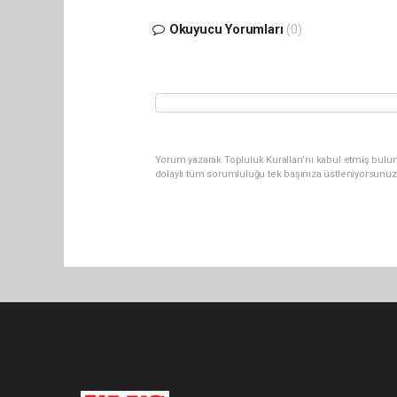
Okuyucu Yorumları
(0)
Yorum yazarak Topluluk Kuralları’nı kabul etmiş bulu
dolaylı tüm sorumluluğu tek başınıza üstleniyorsunuz