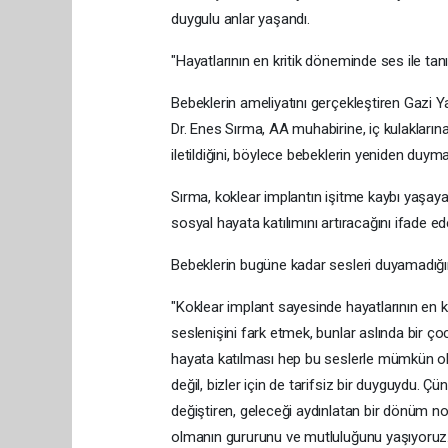
duygulu anlar yaşandı.
"Hayatlarının en kritik döneminde ses ile tanı
Bebeklerin ameliyatını gerçekleştiren Gazi
Dr. Enes Sırma, AA muhabirine, iç kulaklarına
iletildiğini, böylece bebeklerin yeniden duymas
Sırma, koklear implantın işitme kaybı yaşay
sosyal hayata katılımını artıracağını ifade eder
Bebeklerin bugüne kadar sesleri duyamadığı
"Koklear implant sayesinde hayatlarının en k
seslenişini fark etmek, bunlar aslında bir ço
hayata katılması hep bu seslerle mümkün olac
değil, bizler için de tarifsiz bir duyguydu. Çü
değiştiren, geleceği aydınlatan bir dönüm no
olmanın gururunu ve mutluluğunu yaşıyoruz.