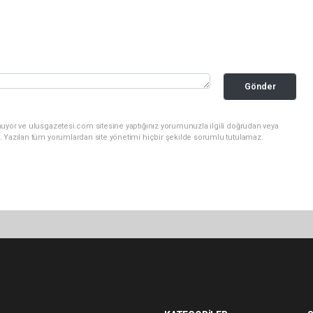
Gönder
nuyor ve ulusgazetesi.com sitesine yaptığınız yorumunuzla ilgili doğrudan veya
. Yazılan tüm yorumlardan site yönetimi hiçbir şekilde sorumlu tutulamaz.