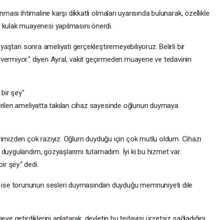
nması ihtimaline karşı dikkatli olmaları uyarısında bulunarak, özellikle
ulak muayenesi yapılmasını önerdi.
 yaştan sonra ameliyatı gerçekleştiremeyebiliyoruz. Belirli bir
vermiyor." diyen Ayral, vakit geçirmeden muayene ve tedavinin
bir şey"
irilen ameliyatta takılan cihaz sayesinde oğlunun duymaya
izden çok razıyız. Oğlum duyduğu için çok mutlu oldum. Cihazı
 duygulandım, gözyaşlarımı tutamadım. İyi ki bu hizmet var.
r şey." dedi.
ise torununun sesleri duymasından duyduğu memnuniyeti dile
ye getirdiklerini anlatarak, devletin bu tedavisi ücretsiz sağladığını