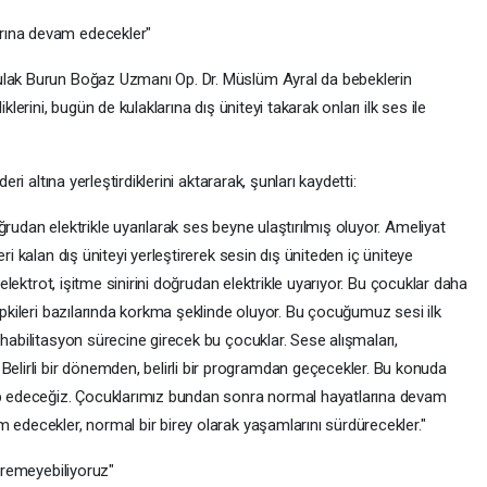
rına devam edecekler"
ulak Burun Boğaz Uzmanı Op. Dr. Müslüm Ayral da bebeklerin
klerini, bugün de kulaklarına dış üniteyi takarak onları ilk ses ile
eri altına yerleştirdiklerini aktararak, şunları kaydetti:
rudan elektrikle uyarılarak ses beyne ulaştırılmış oluyor. Ameliyat
ri kalan dış üniteyi yerleştirerek sesin dış üniteden iç üniteye
 elektrot, işitme sinirini doğrudan elektrikle uyarıyor. Bu çocuklar daha
epkileri bazılarında korkma şeklinde oluyor. Bu çocuğumuz sesi ilk
ehabilitasyon sürecine girecek bu çocuklar. Sese alışmaları,
irli bir dönemden, belirli bir programdan geçecekler. Bu konuda
kip edeceğiz. Çocuklarımız bundan sonra normal hayatlarına devam
 edecekler, normal bir birey olarak yaşamlarını sürdürecekler."
tiremeyebiliyoruz"