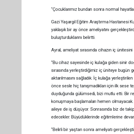
"Çocuklarımız bundan sonra normal hayatla
Gazi Yaşargil Eğitim Araştırma Hastanesi K
yaklaşık bir ay önce ameliyatını gerçekleştirdi
buluşturduklarını belirtti.
Ayral, ameliyat sırasında cihazın iç ünitesini d
"Bu cihaz sayesinde iç kulağa giden sinir doğ
sırasında yerleştirdiğimiz iç üniteye bugün ge
aktarılmasını sağladık. İç kulağa yerleştirilen
önce sesle hiç tanışmadıkları için ilk sese t
duyduğunda gülümsedi, bizi mutlu etti. Bir r
konuşmaya başlamaları hemen olmayacak. Bel
aileye de iş düşüyor. Sonrasında biz de ta
edecekler. Büyüdüklerinde eğitimlerine devam
"Belirli bir yaştan sonra ameliyatı gerçekleş