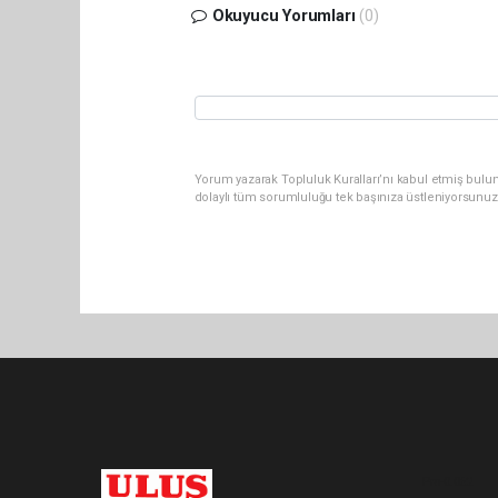
Okuyucu Yorumları
(0)
Yorum yazarak Topluluk Kuralları’nı kabul etmiş bulu
dolaylı tüm sorumluluğu tek başınıza üstleniyorsunuz
Pro-0.062