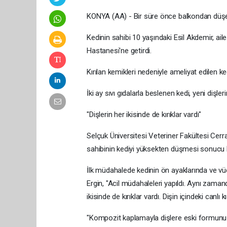
KONYA (AA) - Bir süre önce balkondan düşen k
Kedinin sahibi 10 yaşındaki Esil Akdemir, ail
Hastanesi'ne getirdi.
Kırılan kemikleri nedeniyle ameliyat edilen k
İki ay sıvı gıdalarla beslenen kedi, yeni di
"Dişlerin her ikisinde de kırıklar vardı"
Selçuk Üniversitesi Veteriner Fakültesi Cerr
sahibinin kediyi yüksekten düşmesi sonucu h
İlk müdahalede kedinin ön ayaklarında ve vücu
Ergin, "Acil müdahaleleri yapıldı. Aynı zaman
ikisinde de kırıklar vardı. Dişin içindeki canl
"Kompozit kaplamayla dişlere eski formunu 