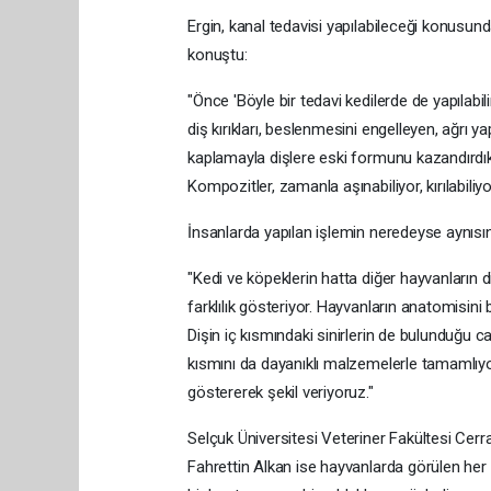
Ergin, kanal tedavisi yapılabileceği konusund
konuştu:
"Önce 'Böyle bir tedavi kedilerde de yapılabil
diş kırıkları, beslenmesini engelleyen, ağrı
kaplamayla dişlere eski formunu kazandırdık. 
Kompozitler, zamanla aşınabiliyor, kırılabiliyor
İnsanlarda yapılan işlemin neredeyse aynısını
"Kedi ve köpeklerin hatta diğer hayvanların diş
farklılık gösteriyor. Hayvanların anatomisini 
Dişin iç kısmındaki sinirlerin de bulunduğu ca
kısmını da dayanıklı malzemelerle tamamlı
göstererek şekil veriyoruz."
Selçuk Üniversitesi Veteriner Fakültesi Cer
Fahrettin Alkan ise hayvanlarda görülen her 