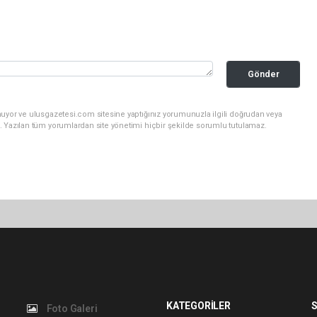
Gönder
nuyor ve ulusgazetesi.com sitesine yaptığınız yorumunuzla ilgili doğrudan veya
. Yazılan tüm yorumlardan site yönetimi hiçbir şekilde sorumlu tutulamaz.
KATEGORİLER
S
Foto Galeri