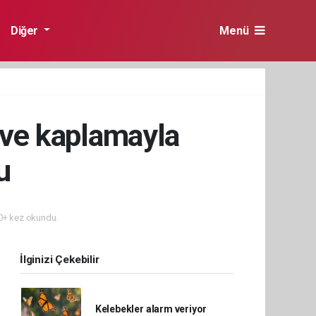
Diğer
Menü
i ve kaplamayla
u
+ kez okundu.
İlginizi Çekebilir
Kelebekler alarm veriyor