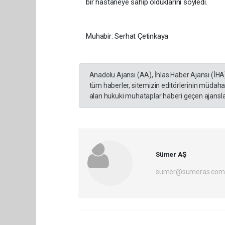
bir hastaneye sahip olduklarını söyledi.
Muhabir: Serhat Çetinkaya
Anadolu Ajansı (AA), İhlas Haber Ajansı (İHA
tüm haberler, sitemizin editörlerinin müdaha
alan hukuki muhataplar haberi geçen ajanslar
Sümer AŞ
sumer@sumeras.com