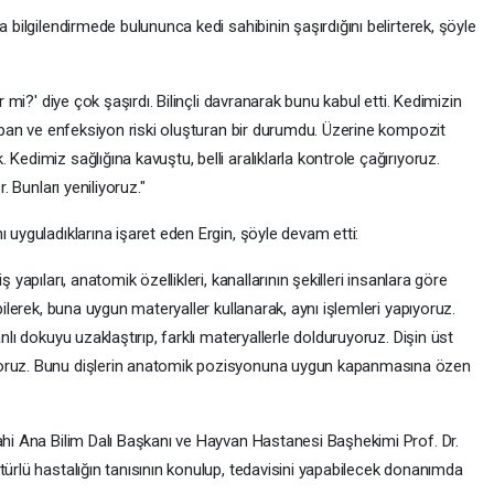
a bilgilendirmede bulununca kedi sahibinin şaşırdığını belirterek, şöyle
ir mi?' diye çok şaşırdı. Bilinçli davranarak bunu kabul etti. Kedimizin
 yapan ve enfeksiyon riski oluşturan bir durumdu. Üzerine kompozit
Kedimiz sağlığına kavuştu, belli aralıklarla kontrole çağırıyoruz.
. Bunları yeniliyoruz."
 uyguladıklarına işaret eden Ergin, şöyle devam etti:
 yapıları, anatomik özellikleri, kanallarının şekilleri insanlara göre
bilerek, buna uygun materyaller kullanarak, aynı işlemleri yapıyoruz.
nlı dokuyu uzaklaştırıp, farklı materyallerle dolduruyoruz. Dişin üst
yoruz. Bunu dişlerin anatomik pozisyonuna uygun kapanmasına özen
rahi Ana Bilim Dalı Başkanı ve Hayvan Hastanesi Başhekimi Prof. Dr.
türlü hastalığın tanısının konulup, tedavisini yapabilecek donanımda