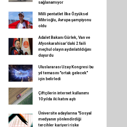
sağlanamıyor
Milli pentatlet İlke Özyüksel
Mihrioğlu, Avrupa şampiyonu
oldu
Adalet Bakanı Gürlek, Van ve
Afyonkarahisar'daki 2 faili
meçhul olayın aydınlatıldığını
duyurdu
Uluslararası Uzay Kongresi bu
yıl temasını "ortak gelecek"
için belirledi
Çiftçilerin internet kullanımı
10 yılda iki katını aştı
Üniversite adaylarına "Sosyal
medyanın yönlendirdiği
tercihler kariyeri riske