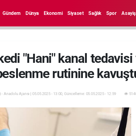
Gündem
Dünya
Ekonomi
Siyaset
Sağlık
Spor
Asayiş
n kedi "Hani" kanal tedavis
beslenme rutinine kavuşt
 - Anadolu Ajansı | 05.05.2025 - 13:00, Güncelleme: 05.05.2025 - 12:59
5140