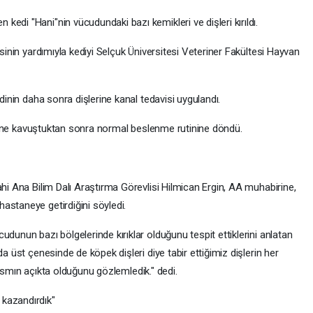
edi "Hani"nin vücudundaki bazı kemikleri ve dişleri kırıldı.
esinin yardımıyla kediyi Selçuk Üniversitesi Veteriner Fakültesi Hayvan
edinin daha sonra dişlerine kanal tedavisi uygulandı.
şlerine kavuştuktan sonra normal beslenme rutinine döndü.
ahi Ana Bilim Dalı Araştırma Görevlisi Hilmican Ergin, AA muhabirine,
astaneye getirdiğini söyledi.
dunun bazı bölgelerinde kırıklar olduğunu tespit ettiklerini anlatan
da üst çenesinde de köpek dişleri diye tabir ettiğimiz dişlerin her
ı kısmın açıkta olduğunu gözlemledik." dedi.
kazandırdık"