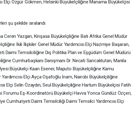
ı Elçi Özgür Gökmen, Helsinki Büyükelçiliğine Manama Büyükelçisi
rleri şu şekilde sıralandı:
ma Ceren Yazgan, Kinşasa Büyükelçiliğine Batı Afrika Genel Müdür
iliğine İkili İlişkiler Genel Müdür Yardımcısı Elçi Nazmiye Başaran,
i Daimi Temsilciliğine Dış Politika Plan ve Eşgüdüm Genel Müdürü
çiliğine Cumhurbaşkanı Danışmanı Dr. Necati Sancaktutan, Manila
 Üyesi Büyükelçi Kaan Esener, Maputo Büyükelçiliğine Kamu
r Yardımcısı Elçi Ayça Oşafoğlu İnam, Nairobi Büyükelçiliğine
sı Elçi Selin Özaydın, Seul Büyükelçiliğine Hartum Büyükelçisi Fatih
lomasi Forumu Eş-Koordinatörü Büyükelçi Havva Yonca Gündüz Özçeri,
e Cumhuriyeti Daimi Temsilciliği Daimi Temsilci Yardımcısı Elçi