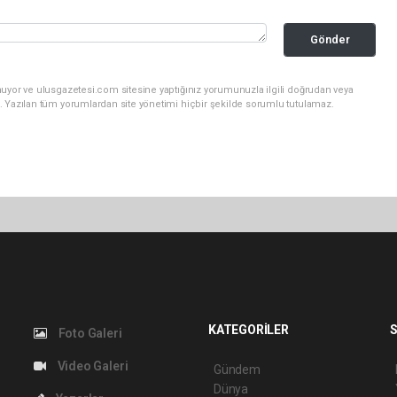
Gönder
nuyor ve ulusgazetesi.com sitesine yaptığınız yorumunuzla ilgili doğrudan veya
. Yazılan tüm yorumlardan site yönetimi hiçbir şekilde sorumlu tutulamaz.
KATEGORİLER
S
Foto Galeri
Video Galeri
Gündem
Dünya