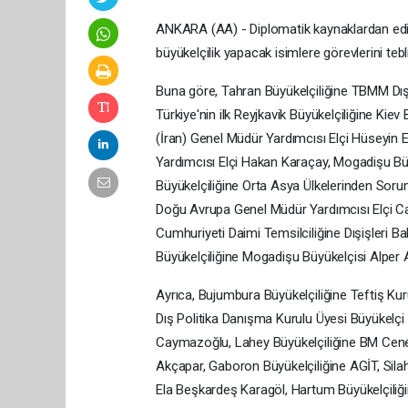
ANKARA (AA) - Diplomatik kaynaklardan edinil
büyükelçilik yapacak isimlere görevlerini tebli
Buna göre, Tahran Büyükelçiliğine TBMM Dış
Türkiye'nin ilk Reyjkavik Büyükelçiliğine Kiev 
(İran) Genel Müdür Yardımcısı Elçi Hüseyin E
Yardımcısı Elçi Hakan Karaçay, Mogadişu Bü
Büyükelçiliğine Orta Asya Ülkelerinden Soru
Doğu Avrupa Genel Müdür Yardımcısı Elçi Ca
Cumhuriyeti Daimi Temsilciliğine Dışişleri B
Büyükelçiliğine Mogadişu Büyükelçisi Alper Ak
Ayrıca, Bujumbura Büyükelçiliğine Teftiş Kur
Dış Politika Danışma Kurulu Üyesi Büyükelç
Caymazoğlu, Lahey Büyükelçiliğine BM Cenev
Akçapar, Gaboron Büyükelçiliğine AGİT, Sila
Ela Beşkardeş Karagöl, Hartum Büyükelçiliğin