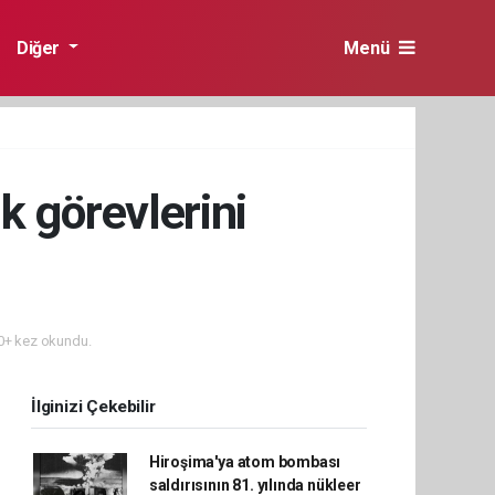
Diğer
Menü
k görevlerini
+ kez okundu.
İlginizi Çekebilir
Hiroşima'ya atom bombası
saldırısının 81. yılında nükleer