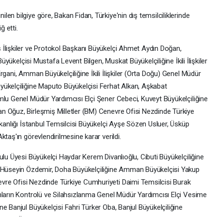
en bilgiye göre, Bakan Fidan, Türkiye'nin dış temsilciliklerinde
ğ etti.
 İlişkiler ve Protokol Başkanı Büyükelçi Ahmet Aydın Doğan,
Büyükelçisi Mustafa Levent Bilgen, Muskat Büyükelçiliğine İkili İlişkiler
rgani, Amman Büyükelçiliğine İkili İlişkiler (Orta Doğu) Genel Müdür
yükelçiliğine Maputo Büyükelçisi Ferhat Alkan, Aşkabat
mlu Genel Müdür Yardımcısı Elçi Şener Cebeci, Kuveyt Büyükelçiliğine
n Oğuz, Birleşmiş Milletler (BM) Cenevre Ofisi Nezdinde Türkiye
akanlığı İstanbul Temsilcisi Büyükelçi Ayşe Sözen Usluer, Üsküp
taş'ın görevlendirilmesine karar verildi.
ulu Üyesi Büyükelçi Haydar Kerem Divanlıoğlu, Cibuti Büyükelçiliğine
i Hüseyin Özdemir, Doha Büyükelçiliğine Amman Büyükelçisi Yakup
re Ofisi Nezdinde Türkiye Cumhuriyeti Daimi Temsilcisi Burak
hların Kontrolü ve Silahsızlanma Genel Müdür Yardımcısı Elçi Vesime
e Banjul Büyükelçisi Fahri Türker Oba, Banjul Büyükelçiliğine