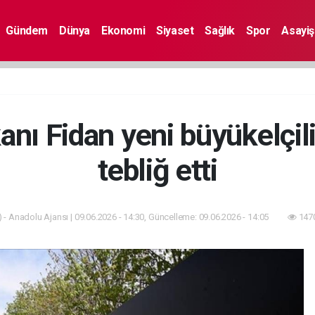
Gündem
Dünya
Ekonomi
Siyaset
Sağlık
Spor
Asayiş
kanı Fidan yeni büyükelçili
tebliğ etti
 - Anadolu Ajansı | 09.06.2026 - 14:30, Güncelleme: 09.06.2026 - 14:05
1470