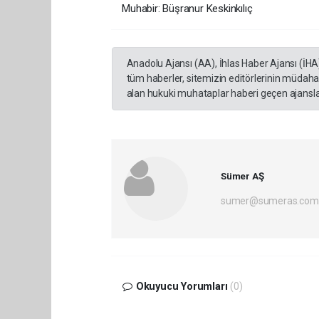
Muhabir: Büşranur Keskinkılıç
Anadolu Ajansı (AA), İhlas Haber Ajansı (İHA
tüm haberler, sitemizin editörlerinin müdaha
alan hukuki muhataplar haberi geçen ajanslar
Sümer AŞ
sumer@sumeras.com
Okuyucu Yorumları
(0)