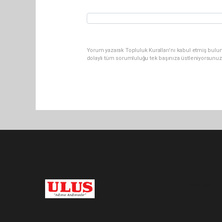
Yorum yazarak Topluluk Kuralları’nı kabul etmiş bulu
dolaylı tüm sorumluluğu tek başınıza üstleniyorsunuz
Pro-0.055