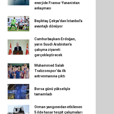
enerjide Fransa-Yunanistan
anlaşması
Beşiktaş Çekya'dan İstanbul'a
avantajlı dönüyor
Cumhurbaşkanı Erdoğan,
yarın Suudi Arabistan'a
çalışma ziyareti
gerçekleştirecek
Muhammed Salah
Trabzonspor'da ilk
antrenmanına çıktı
Borsa günü yükselişle
tamamladı
Orman yangınından etkilenen
5 ilde hasar tespit çalışmaları