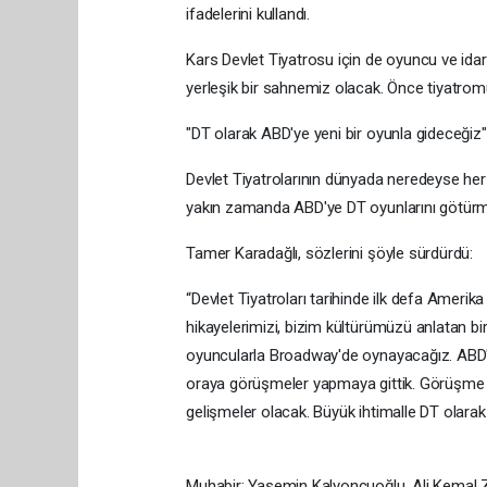
ifadelerini kullandı.
Kars Devlet Tiyatrosu için de oyuncu ve idar
yerleşik bir sahnemiz olacak. Önce tiyatrom
"DT olarak ABD'ye yeni bir oyunla gideceğiz"
Devlet Tiyatrolarının dünyada neredeyse her ü
yakın zamanda ABD'ye DT oyunlarını götürmek 
Tamer Karadağlı, sözlerini şöyle sürdürdü:
“Devlet Tiyatroları tarihinde ilk defa Amerika
hikayelerimizi, bizim kültürümüzü anlatan bi
oyuncularla Broadway'de oynayacağız. ABD'd
oraya görüşmeler yapmaya gittik. Görüşme ya
gelişmeler olacak. Büyük ihtimalle DT olarak
Muhabir: Yasemin Kalyoncuoğlu, Ali Kemal Z