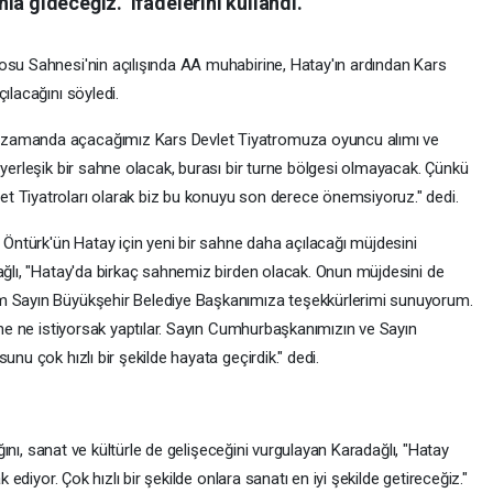
a gideceğiz." ifadelerini kullandı.
osu Sahnesi'nin açılışında AA muhabirine, Hatay'ın ardından Kars
ılacağını söyledi.
 zamanda açacağımız Kars Devlet Tiyatromuza oyuncu alımı ve
 yerleşik bir sahne olacak, burası bir turne bölgesi olmayacak. Çünkü
t Tiyatroları olarak biz bu konuyu son derece önemsiyoruz." dedi.
ntürk'ün Hatay için yeni bir sahne daha açılacağı müjdesini
dağlı, "Hatay'da birkaç sahnemiz birden olacak. Onun müjdesini de
em Sayın Büyükşehir Belediye Başkanımıza teşekkürlerimi sunuyorum.
sine ne istiyorsak yaptılar. Sayın Cumhurbaşkanımızın ve Sayın
unu çok hızlı bir şekilde hayata geçirdik." dedi.
dığını, sanat ve kültürle de gelişeceğini vurgulayan Karadağlı, "Hatay
k ediyor. Çok hızlı bir şekilde onlara sanatı en iyi şekilde getireceğiz."