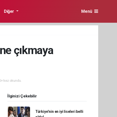
Diğer
Menü
ine çıkmaya
+ kez okundu.
İlginizi Çekebilir
Türkiye'nin en iyi liseleri belli