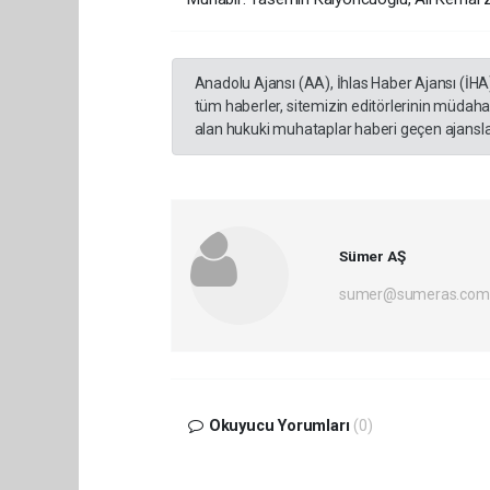
Anadolu Ajansı (AA), İhlas Haber Ajansı (İHA
tüm haberler, sitemizin editörlerinin müdaha
alan hukuki muhataplar haberi geçen ajanslar
Sümer AŞ
sumer@sumeras.com
Okuyucu Yorumları
(0)