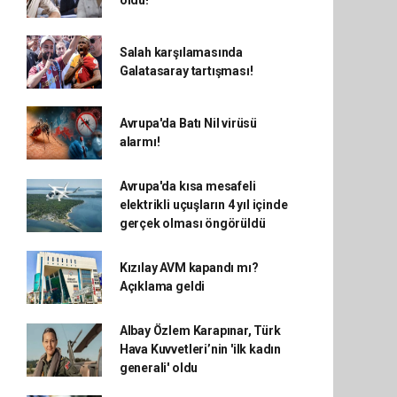
oldu!
Salah karşılamasında
Galatasaray tartışması!
Avrupa'da Batı Nil virüsü
alarmı!
Avrupa'da kısa mesafeli
elektrikli uçuşların 4 yıl içinde
gerçek olması öngörüldü
Kızılay AVM kapandı mı?
Açıklama geldi
Albay Özlem Karapınar, Türk
Hava Kuvvetleri’nin 'ilk kadın
generali' oldu