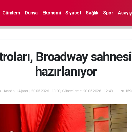
Gündem
Dünya
Ekonomi
Siyaset
Sağlık
Spor
Asayiş
atroları, Broadway sahnes
hazırlanıyor
 - Anadolu Ajansı | 20.05.2026 - 13:00, Güncelleme: 20.05.2026 - 12:48
1595