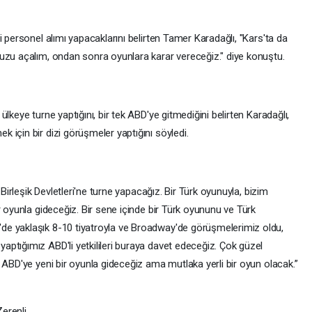
i personel alımı yapacaklarını belirten Tamer Karadağlı, "Kars'ta da
uzu açalım, ondan sonra oyunlara karar vereceğiz." diye konuştu.
lkeye turne yaptığını, bir tek ABD'ye gitmediğini belirten Karadağlı,
için bir dizi görüşmeler yaptığını söyledi.
 Birleşik Devletleri'ne turne yapacağız. Bir Türk oyunuyla, bizim
r oyunla gideceğiz. Bir sene içinde bir Türk oyununu ve Türk
e yaklaşık 8-10 tiyatroyla ve Broadway'de görüşmelerimiz oldu,
ptığımız ABD'li yetkilileri buraya davet edeceğiz. Çok güzel
 ABD'ye yeni bir oyunla gideceğiz ama mutlaka yerli bir oyun olacak.”
erenli