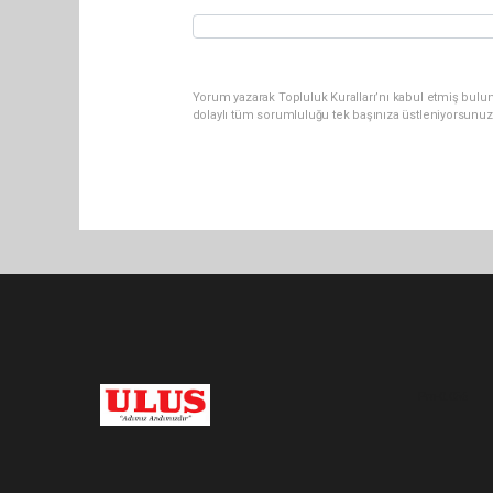
Yorum yazarak Topluluk Kuralları’nı kabul etmiş bulu
dolaylı tüm sorumluluğu tek başınıza üstleniyorsunuz
Pro-0.056