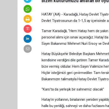
bizim kültürümüzü anlatan bir oyunl
HATAY (AA) - Karadağlı, Hatay Devlet Tiyatr
Devlet Tiyatrosunun da 1-1,5 ay içerisinde aç
Tamer Karadağlı, "Hem Hatay hem de yakın
personel alımı için sınav açacağız. Hatay'da
Sayın Bakanımız Mehmet Nuri Ersoy ve Devle
Hatay Büyükşehir Belediye Başkanı Mehmet Ö
kendisine verdiğini dile getiren Tamer Kara
bize vermiş oldular. Hem Sayın Valimize h
Hiçbir isteğimizi geri çevirmediler. Tam ter
Bakanımızın talimatıyla Hatay Devlet Tiyatros
"Kars'ta da yerleşik bir sahnemiz olacak"
Hatay'ın yollarının, binalarının yeniden yapıl
halkı bu yeniliği, sahneyi ve daha fazlasını ha