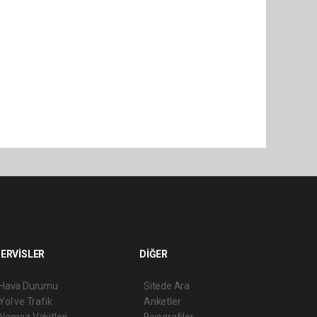
ERVİSLER
DİĞER
Hava Durumu
Sitede Ara
Yol ve Trafik
Anketler
Namaz Vakitleri
Biyografiler