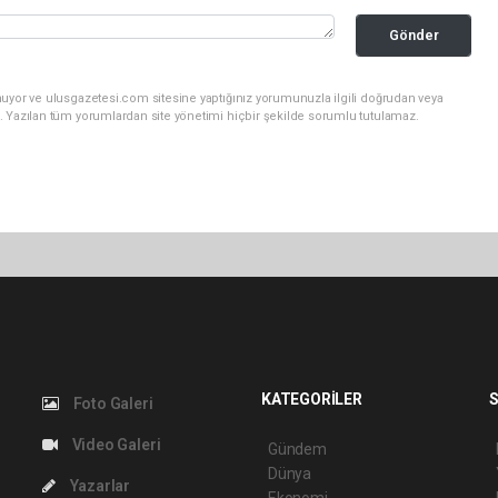
Gönder
nuyor ve ulusgazetesi.com sitesine yaptığınız yorumunuzla ilgili doğrudan veya
. Yazılan tüm yorumlardan site yönetimi hiçbir şekilde sorumlu tutulamaz.
KATEGORİLER
S
Foto Galeri
Video Galeri
Gündem
Dünya
Yazarlar
Ekonomi