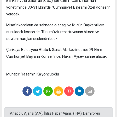
Bankası Ana Salon'da (CSO) şef Cemi'i Can Deliorman
yönetiminde 30-31 Ekim'de "Cumhuriyet Bayramı Özel Konseri"
verecek.
Misafir koroların da sahnede olacağı ve iki gün Başkentlilere
sunulacak konserde, Türk müzik repertuvarının bilinen ve
sevilen marşları seslendirilecek.
Çankaya Belediyesi Atatürk Sanat Merkezi'nde ise 29 Ekim
Cumhuriyet Bayramı Konseri'nde, Hakan Aysev sahne alacak.
Muhabir: Yasemin Kalyoncuoğlu
Anadolu Ajansı (AA), İhlas Haber Ajansı (İHA), Demirören