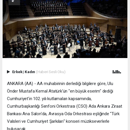
Erkek
|
Kadın
(Haberi Sesli Oku)
ANKARA (AA) - AA muhabirinin derlediği bilgilere göre, Ulu
Önder Mustafa Kemal Atatürk'ün "en büyük eserim" dediği
Cumhuriyet'in 102. yılı kutlamaları kapsamında,
Cumhurbaşkanlığı Senfoni Orkestrası (CSO) Ada Ankara Ziraat
Bankası Ana Salon'da, Avrasya Oda Orkestrası eşliğinde "Türk
Valsleri ve Cumhuriyet Şarkıları" konseri müzikseverlerle
buluşacak.