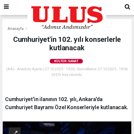
Anasayfa
Kültür-Sanat
Cumhuriyet'in 102. yılı konserlerle
kutlanacak
KÜLTÜR-SANAT
(AA) - Anadolu Ajansı | 27.10.2025 - 19:30, Güncelleme: 27.10.2025 - 19:06
3357+ kez okundu.
Cumhuriyet'in ilanının 102. yılı, Ankara'da
Cumhuriyet Bayramı Özel Konserleriyle kutlanacak.