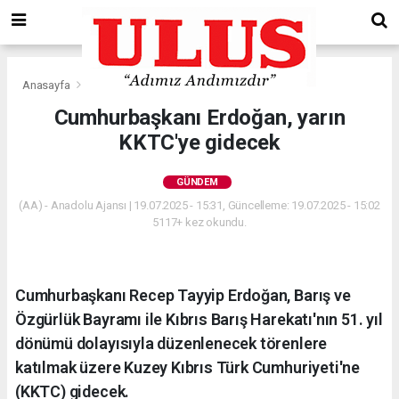
Anasayfa
Gündem
Cumhurbaşkanı Erdoğan, yarın
KKTC'ye gidecek
GÜNDEM
(AA) - Anadolu Ajansı | 19.07.2025 - 15:31, Güncelleme: 19.07.2025 - 15:02
5117+ kez okundu.
Cumhurbaşkanı Recep Tayyip Erdoğan, Barış ve
Özgürlük Bayramı ile Kıbrıs Barış Harekatı'nın 51. yıl
dönümü dolayısıyla düzenlenecek törenlere
katılmak üzere Kuzey Kıbrıs Türk Cumhuriyeti'ne
(KKTC) gidecek.