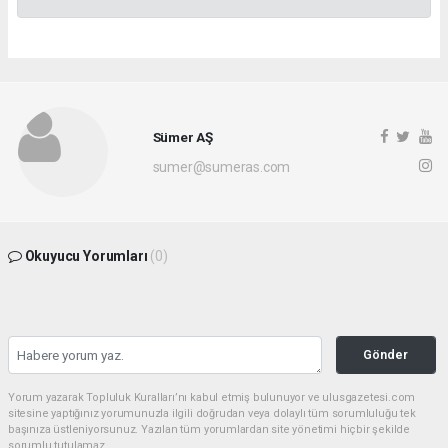
Sümer AŞ
sumer@sumeras.com
Okuyucu Yorumları
(0)
Gönder
Yorum yazarak Topluluk Kuralları’nı kabul etmiş bulunuyor ve ulusgazetesi.com
sitesine yaptığınız yorumunuzla ilgili doğrudan veya dolaylı tüm sorumluluğu tek
başınıza üstleniyorsunuz. Yazılan tüm yorumlardan site yönetimi hiçbir şekilde
sorumlu tutulamaz.