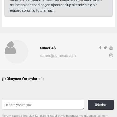
muhataplar haberi geçen ajanslar olup sitemizin hiç bir
editörü sorumlu tutulamaz...
Sümer AŞ
sumer@sumeras.com
Okuyucu Yorumları
(0)
Gönder
Yorum yazarak Topluluk Kuralları’nı kabul etmiş bulunuyor ve ulusgazetesi.com