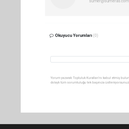
sumer@sumeras.com
Okuyucu Yorumları
(0)
Yorum yazarak Topluluk Kuralları’nı kabul etmiş bulu
dolaylı tüm sorumluluğu tek başınıza üstleniyorsunuz