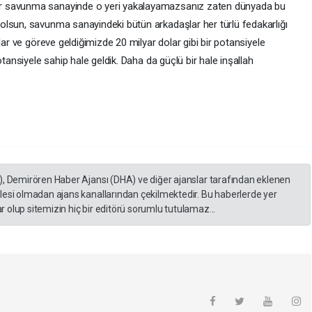
r savunma sanayinde o yeri yakalayamazsanız zaten dünyada bu
olsun, savunma sanayindeki bütün arkadaşlar her türlü fedakarlığı
lar ve göreve geldiğimizde 20 milyar dolar gibi bir potansiyele
otansiyele sahip hale geldik. Daha da güçlü bir hale inşallah
), Demirören Haber Ajansı (DHA) ve diğer ajanslar tarafından eklenen
lesi olmadan ajans kanallarından çekilmektedir. Bu haberlerde yer
 olup sitemizin hiç bir editörü sorumlu tutulamaz...