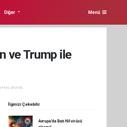
Diğer
Menü
n ve Trump ile
+ kez okundu.
İlginizi Çekebilir
Avrupa'da Batı Nil virüsü