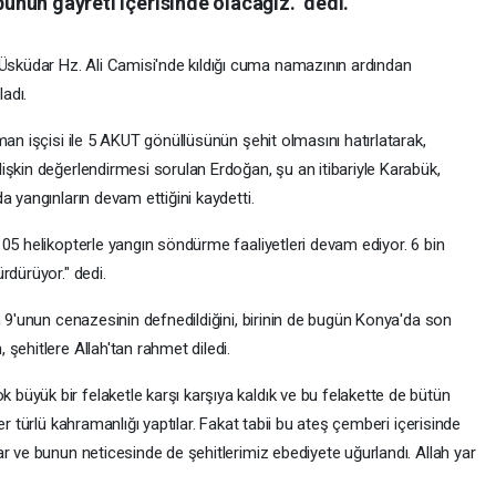
bunun gayreti içerisinde olacağız." dedi.
küdar Hz. Ali Camisi'nde kıldığı cuma namazının ardından
ladı.
man işçisi ile 5 AKUT gönüllüsünün şehit olmasını hatırlatarak,
işkin değerlendirmesi sorulan Erdoğan, şu an itibariyle Karabük,
a yangınların devam ettiğini kaydetti.
05 helikopterle yangın söndürme faaliyetleri devam ediyor. 6 bin
rdürüyor." dedi.
n 9'unun cenazesinin defnedildiğini, birinin de bugün Konya'da son
şehitlere Allah'tan rahmet diledi.
üyük bir felaketle karşı karşıya kaldık ve bu felakette de bütün
er türlü kahramanlığı yaptılar. Fakat tabii bu ateş çemberi içerisinde
r ve bunun neticesinde de şehitlerimiz ebediyete uğurlandı. Allah yar