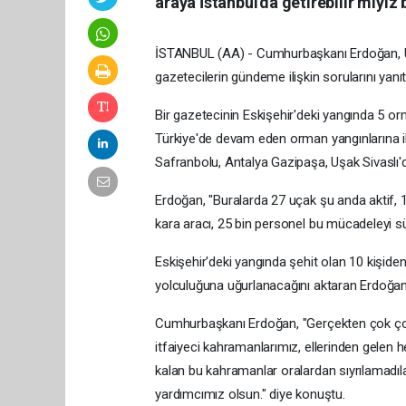
araya İstanbul'da getirebilir miyiz 
İSTANBUL (AA) - Cumhurbaşkanı Erdoğan, Üs
gazetecilerin gündeme ilişkin sorularını yanıt
Bir gazetecinin Eskişehir'deki yangında 5 or
Türkiye'de devam eden orman yangınlarına il
Safranbolu, Antalya Gazipaşa, Uşak Sivaslı'd
Erdoğan, "Buralarda 27 uçak şu anda aktif, 1
kara aracı, 25 bin personel bu mücadeleyi sü
Eskişehir'deki yangında şehit olan 10 kişide
yolculuğuna uğurlanacağını aktaran Erdoğan, 
Cumhurbaşkanı Erdoğan, "Gerçekten çok çok b
itfaiyeci kahramanlarımız, ellerinden gelen h
kalan bu kahramanlar oralardan sıyrılamadıla
yardımcımız olsun." diye konuştu.