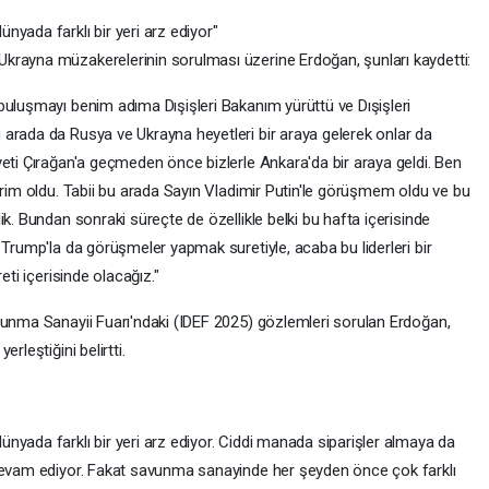
yada farklı bir yeri arz ediyor"
krayna müzakerelerinin sorulması üzerine Erdoğan, şunları kaydetti:
buluşmayı benim adıma Dışişleri Bakanım yürüttü ve Dışişleri
arada da Rusya ve Ukrayna heyetleri bir araya gelerek onlar da
yeti Çırağan'a geçmeden önce bizlerle Ankara'da bir araya geldi. Ben
erim oldu. Tabii bu arada Sayın Vladimir Putin'le görüşmem oldu ve bu
ik. Bundan sonraki süreçte de özellikle belki bu hafta içerisinde
 Trump'la da görüşmeler yapmak suretiyle, acaba bu liderleri bir
eti içerisinde olacağız."
vunma Sanayii Fuarı'ndaki (IDEF 2025) gözlemleri sorulan Erdoğan,
rleştiğini belirtti.
nyada farklı bir yeri arz ediyor. Ciddi manada siparişler almaya da
 devam ediyor. Fakat savunma sanayinde her şeyden önce çok farklı