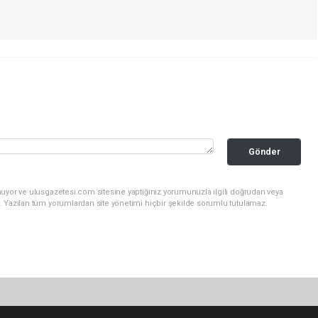
Gönder
nuyor ve ulusgazetesi.com sitesine yaptığınız yorumunuzla ilgili doğrudan veya
. Yazılan tüm yorumlardan site yönetimi hiçbir şekilde sorumlu tutulamaz.