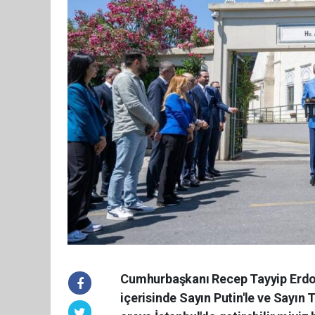
Cumhurbaşkanı Recep Tayyip Erdoğ
içerisinde Sayın Putin'le ve Sayın 