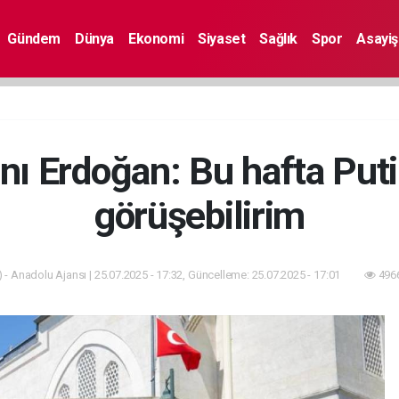
Gündem
Dünya
Ekonomi
Siyaset
Sağlık
Spor
Asayiş
 Erdoğan: Bu hafta Puti
görüşebilirim
 - Anadolu Ajansı | 25.07.2025 - 17:32, Güncelleme: 25.07.2025 - 17:01
4966