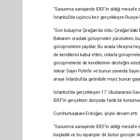
"Savunma sanayinde IDEF'in aldığı mesafe dün
İstanbul'da üçüncü kez gerçekleşen Rusya-U
"Son buluşma Çırağan'da oldu. Çırağan'daki 
Bakanım oradaki görüşmeleri yürütürken, bu 
görüşmelerini yaptılar. Bu arada Ukrayna he
de kendilerini kabul ettim, onlarla görüşmel
görüşmelerde de kendilerinin desteğini isted
tekrar Sayın Putin'le ve bunun yanında Sayın
araya İstanbul'da getirebilir miyiz bunun gayr
İstanbul'da gerçekleşen 17. Uluslararası Sa
IDEF'in gerçekten dünyada farklı bir konuma ye
Cumhurbaşkanı Erdoğan, şöyle devam etti:
"Savunma sanayinde IDEF'in aldığı mesafe dü
başladık ve bu siparişler de bütün gücüyle