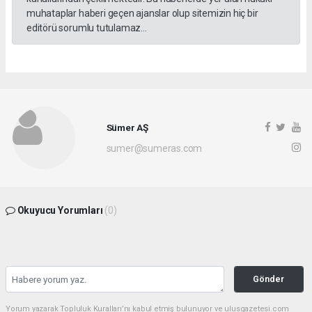
muhataplar haberi geçen ajanslar olup sitemizin hiç bir
editörü sorumlu tutulamaz...
Sümer AŞ
sumer@sumeras.com
Okuyucu Yorumları
(0)
Gönder
Yorum yazarak Topluluk Kuralları’nı kabul etmiş bulunuyor ve ulusgazetesi.com