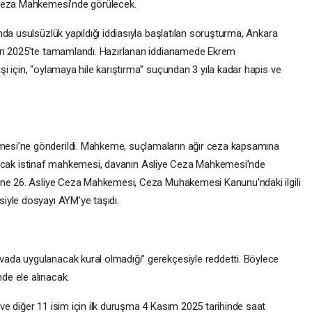
Ceza Mahkemesi’nde görülecek.
da usulsüzlük yapıldığı iddiasıyla başlatılan soruşturma, Ankara
ran 2025’te tamamlandı. Hazırlanan iddianamede Ekrem
i için, “oylamaya hile karıştırma” suçundan 3 yıla kadar hapis ve
esi’ne gönderildi. Mahkeme, suçlamaların ağır ceza kapsamına
i. Ancak istinaf mahkemesi, davanın Asliye Ceza Mahkemesi’nde
ine 26. Asliye Ceza Mahkemesi, Ceza Muhakemesi Kanunu’ndaki ilgili
iyle dosyayı AYM’ye taşıdı.
da uygulanacak kural olmadığı” gerekçesiyle reddetti. Böylece
de ele alınacak.
e diğer 11 isim için ilk duruşma 4 Kasım 2025 tarihinde saat