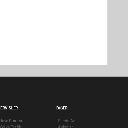
ERVİSLER
DİĞER
Hava Durumu
Sitede Ara
Yol ve Trafik
Anketler