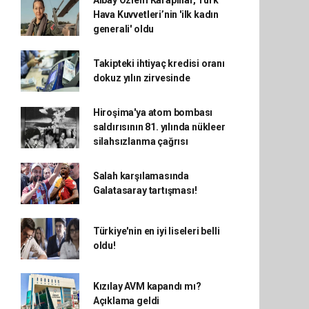
Albay Özlem Karapınar, Türk
Hava Kuvvetleri’nin 'ilk kadın
generali' oldu
Takipteki ihtiyaç kredisi oranı
dokuz yılın zirvesinde
Hiroşima'ya atom bombası
saldırısının 81. yılında nükleer
silahsızlanma çağrısı
Salah karşılamasında
Galatasaray tartışması!
Türkiye'nin en iyi liseleri belli
oldu!
Kızılay AVM kapandı mı?
Açıklama geldi