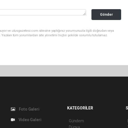
Gönder
nuyor ve ulusgazetesi.com sitesine yaptığınız yorumunuzla ilgili doğrudan veya
. Yazılan tüm yorumlardan site yönetimi hiçbir şekilde sorumlu tutulamaz.
KATEGORİLER
S
Foto Galeri
Video Galeri
Gündem
Dünya