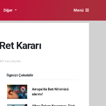
Diğer
Menü
et Kararı
87+ kez okundu.
İlginizi Çekebilir
Avrupa'da Batı Nil virüsü
alarmı!