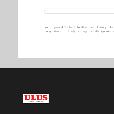
Yorum yazarak Topluluk Kuralları’nı kabul etmiş bulu
dolaylı tüm sorumluluğu tek başınıza üstleniyorsunuz
Pro-0.051