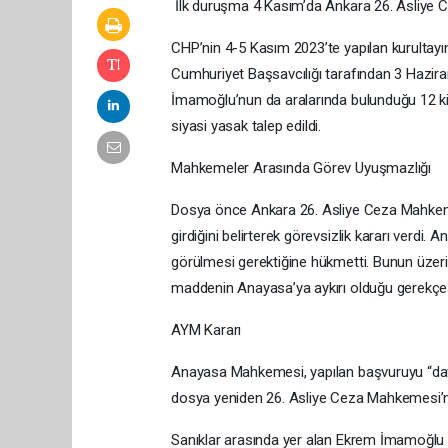
İlk duruşma 4 Kasım’da Ankara 26. Asliye 
CHP’nin 4-5 Kasım 2023’te yapılan kurultayın
Cumhuriyet Başsavcılığı tarafından 3 Hazi
İmamoğlu’nun da aralarında bulunduğu 12 kiş
siyasi yasak talep edildi.
Mahkemeler Arasında Görev Uyuşmazlığı
Dosya önce Ankara 26. Asliye Ceza Mahkem
girdiğini belirterek görevsizlik kararı verd
görülmesi gerektiğine hükmetti. Bunun üzer
maddenin Anayasa’ya aykırı olduğu gerekçes
AYM Kararı
Anayasa Mahkemesi, yapılan başvuruyu “dava
dosya yeniden 26. Asliye Ceza Mahkemesi’n
Sanıklar arasında yer alan Ekrem İmamoğlu v