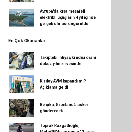
Avrupa'da kısa mesafeli
elektrikli uçuşların 4 yıl içinde
gerçek olması öngörüldü
En Çok Okunanlar
Takipteki ihtiyaç kredisi oranı
dokuz yılın zirvesinde
Kızılay AVM kapandı mı?
Açıklama geldi
Belçika, Grönland'a asker
gönderecek
Toprak Razgatlıoğlu,
MotoGP'de sezonun 12. yarışı