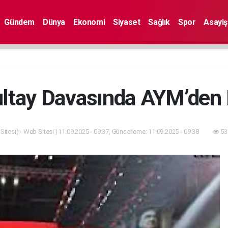
Gündem
Dünya
Ekonomi
Siyaset
Sağlık
Spor
Asayiş
ltay Davasında AYM’den R
itesi) - Web Sitesi | 11.09.2025 - 09:37, Güncelleme: 11.09.2025 - 09:38
53