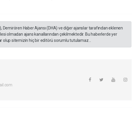
), Demirören Haber Ajansı (DHA) ve diğer ajanslar tarafından eklenen
lesi olmadan ajans kanallarından çekilmektedir. Bu haberlerde yer
 olup sitemizin hiç bir editörü sorumlu tutulamaz...
il.com