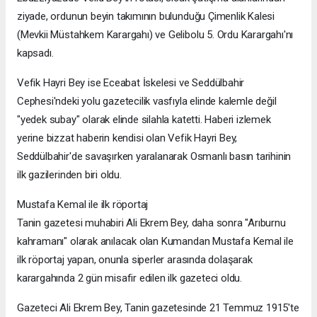
ziyade, ordunun beyin takımının bulunduğu Çimenlik Kalesi
(Mevkii Müstahkem Karargahı) ve Gelibolu 5. Ordu Karargahı'nı
kapsadı.
Vefik Hayri Bey ise Eceabat İskelesi ve Seddülbahir
Cephesi'ndeki yolu gazetecilik vasfıyla elinde kalemle değil
"yedek subay" olarak elinde silahla katetti. Haberi izlemek
yerine bizzat haberin kendisi olan Vefik Hayri Bey,
Seddülbahir'de savaşırken yaralanarak Osmanlı basın tarihinin
ilk gazilerinden biri oldu.
Mustafa Kemal ile ilk röportaj
Tanin gazetesi muhabiri Ali Ekrem Bey, daha sonra "Arıburnu
kahramanı" olarak anılacak olan Kumandan Mustafa Kemal ile
ilk röportaj yapan, onunla siperler arasında dolaşarak
karargahında 2 gün misafir edilen ilk gazeteci oldu.
Gazeteci Ali Ekrem Bey, Tanin gazetesinde 21 Temmuz 1915'te