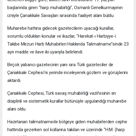
başlarında giren "harp muhabirliği", Osmanlı Genelkurmayının
izniyle Çanakkale Savaşları sırasında faaliyet alanı buldu.
Muharebe hattına gidecek gazetecilerin uyacağı kurallar,
sorumlu oldukları konular ve ikazlar, "Harekat-ı Harbiyye-i
Takibe Mezun Harb Muhabirleri Hakkında Talimatname"sinde 23
ayrı madde ve ilave iki uyarıyla belirlendi.
Birçok yabancı gazetecinin yanı sıra Türk gazeteciler de
Çanakkale Cephesi'ni yerinde inceleyerek gözlem ve görüşlerini
aktardı.
Çanakkale Cephesi, Türk savaş muhabirliği vazifesinin en
disiplinli ve sistematik kurallar bütünüyle uygulandığı muharebe
alanı oldu.
Hazırlanan talimatnamede bölgeye giden muhabirlerden cephe
hattında gezerken sol kollarına takılan ve üzerinde "H.M. (harp