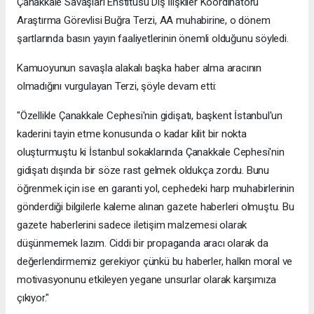
Çanakkale Savaşları Enstitüsü Dış İlişkiler Koordinatörü
Araştırma Görevlisi Buğra Terzi, AA muhabirine, o dönem
şartlarında basın yayın faaliyetlerinin önemli olduğunu söyledi.
Kamuoyunun savaşla alakalı başka haber alma aracının
olmadığını vurgulayan Terzi, şöyle devam etti:
"Özellikle Çanakkale Cephesi'nin gidişatı, başkent İstanbul'un
kaderini tayin etme konusunda o kadar kilit bir nokta
oluşturmuştu ki İstanbul sokaklarında Çanakkale Cephesi'nin
gidişatı dışında bir söze rast gelmek oldukça zordu. Bunu
öğrenmek için ise en garanti yol, cephedeki harp muhabirlerinin
gönderdiği bilgilerle kaleme alınan gazete haberleri olmuştu. Bu
gazete haberlerini sadece iletişim malzemesi olarak
düşünmemek lazım. Ciddi bir propaganda aracı olarak da
değerlendirmemiz gerekiyor çünkü bu haberler, halkın moral ve
motivasyonunu etkileyen yegane unsurlar olarak karşımıza
çıkıyor."