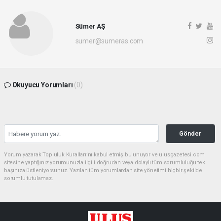
Sümer AŞ
sumer@sumeras.com
Okuyucu Yorumları
(0)
Gönder
Yorum yazarak Topluluk Kuralları’nı kabul etmiş bulunuyor ve ulusgazetesi.com
sitesine yaptığınız yorumunuzla ilgili doğrudan veya dolaylı tüm sorumluluğu tek
başınıza üstleniyorsunuz. Yazılan tüm yorumlardan site yönetimi hiçbir şekilde
sorumlu tutulamaz.