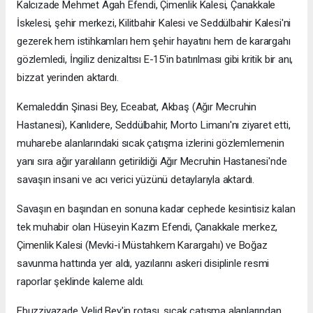
Kalcızade Mehmet Agah Efendi, Çimenlik Kalesi, Çanakkale
İskelesi, şehir merkezi, Kilitbahir Kalesi ve Seddülbahir Kalesi'ni
gezerek hem istihkamları hem şehir hayatını hem de karargahı
gözlemledi, İngiliz denizaltısı E-15'in batırılması gibi kritik bir anı,
bizzat yerinden aktardı.
Kemaleddin Şinasi Bey, Eceabat, Akbaş (Ağır Mecruhin
Hastanesi), Kanlıdere, Seddülbahir, Morto Limanı'nı ziyaret etti,
muharebe alanlarındaki sıcak çatışma izlerini gözlemlemenin
yanı sıra ağır yaralıların getirildiği Ağır Mecruhin Hastanesi'nde
savaşın insani ve acı verici yüzünü detaylarıyla aktardı.
Savaşın en başından en sonuna kadar cephede kesintisiz kalan
tek muhabir olan Hüseyin Kazım Efendi, Çanakkale merkez,
Çimenlik Kalesi (Mevki-i Müstahkem Karargahı) ve Boğaz
savunma hattında yer aldı, yazılarını askeri disiplinle resmi
raporlar şeklinde kaleme aldı.
Ebuzziyazade Velid Bey'in rotası, sıcak çatışma alanlarından