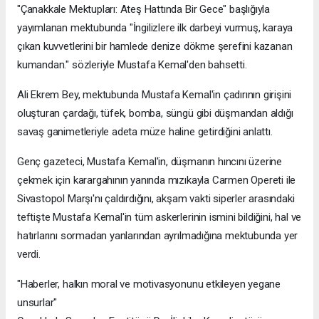
"Çanakkale Mektupları: Ateş Hattında Bir Gece" başlığıyla
yayımlanan mektubunda "İngilizlere ilk darbeyi vurmuş, karaya
çıkan kuvvetlerini bir hamlede denize dökme şerefini kazanan
kumandan." sözleriyle Mustafa Kemal'den bahsetti.
Ali Ekrem Bey, mektubunda Mustafa Kemal'in çadırının girişini
oluşturan çardağı, tüfek, bomba, süngü gibi düşmandan aldığı
savaş ganimetleriyle adeta müze haline getirdiğini anlattı.
Genç gazeteci, Mustafa Kemal'in, düşmanın hıncını üzerine
çekmek için karargahının yanında mızıkayla Carmen Opereti ile
Sivastopol Marşı'nı çaldırdığını, akşam vakti siperler arasındaki
teftişte Mustafa Kemal'in tüm askerlerinin ismini bildiğini, hal ve
hatırlarını sormadan yanlarından ayrılmadığına mektubunda yer
verdi.
"Haberler, halkın moral ve motivasyonunu etkileyen yegane
unsurlar"