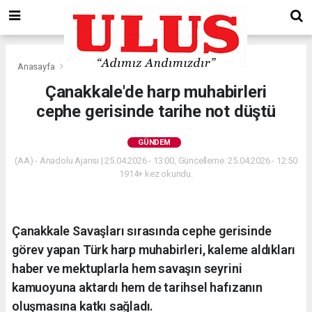
Anasayfa
Gündem
Çanakkale'de harp muhabirleri
cephe gerisinde tarihe not düştü
GÜNDEM
(AA) - Anadolu Ajansı | 25.04.2026 - 13:00, Güncelleme: 25.04.2026 - 12:50
1914+ kez okundu.
Çanakkale Savaşları sırasında cephe gerisinde
görev yapan Türk harp muhabirleri, kaleme aldıkları
haber ve mektuplarla hem savaşın seyrini
kamuoyuna aktardı hem de tarihsel hafızanın
oluşmasına katkı sağladı.