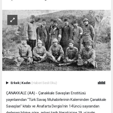
Erkek
|
Kadın
(Haberi Sesli Oku)
ÇANAKKALE (AA) - Çanakkale Savaşları Enstitüsü
yayınlarından "Türk Savaş Muhabirlerinin Kaleminden Çanakkale
Savaşları" kitabı ve Anafarta Dergisi'nin 14'üncü sayısından
derlenen bilgiye göre, askeri tarih literatürüne 19. yüzyılın