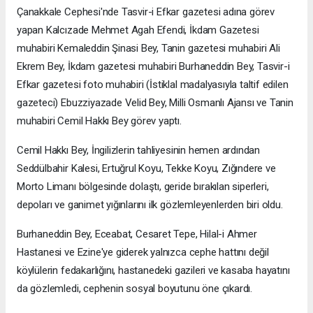
Çanakkale Cephesi'nde Tasvir-i Efkar gazetesi adına görev
yapan Kalcızade Mehmet Agah Efendi, İkdam Gazetesi
muhabiri Kemaleddin Şinasi Bey, Tanin gazetesi muhabiri Ali
Ekrem Bey, İkdam gazetesi muhabiri Burhaneddin Bey, Tasvir-i
Efkar gazetesi foto muhabiri (İstiklal madalyasıyla taltif edilen
gazeteci) Ebuzziyazade Velid Bey, Milli Osmanlı Ajansı ve Tanin
muhabiri Cemil Hakkı Bey görev yaptı.
Cemil Hakkı Bey, İngilizlerin tahliyesinin hemen ardından
Seddülbahir Kalesi, Ertuğrul Koyu, Tekke Koyu, Zığındere ve
Morto Limanı bölgesinde dolaştı, geride bırakılan siperleri,
depoları ve ganimet yığınlarını ilk gözlemleyenlerden biri oldu.
Burhaneddin Bey, Eceabat, Cesaret Tepe, Hilal-i Ahmer
Hastanesi ve Ezine'ye giderek yalnızca cephe hattını değil
köylülerin fedakarlığını, hastanedeki gazileri ve kasaba hayatını
da gözlemledi, cephenin sosyal boyutunu öne çıkardı.