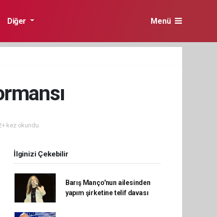
Diğer
Menü
formansı
+ kez okundu.
İlginizi Çekebilir
Barış Manço'nun ailesinden
yapım şirketine telif davası