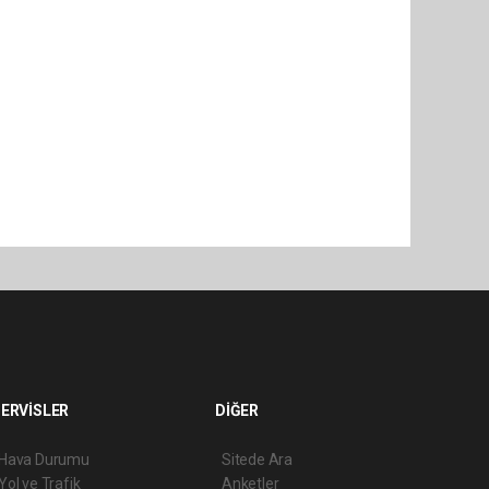
ERVİSLER
DİĞER
Hava Durumu
Sitede Ara
Yol ve Trafik
Anketler