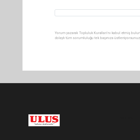
Yorum yazarak Topluluk Kuralları’nı kabul etmiş bulu
dolaylı tüm sorumluluğu tek başınıza üstleniyorsunuz
Pro-0.056