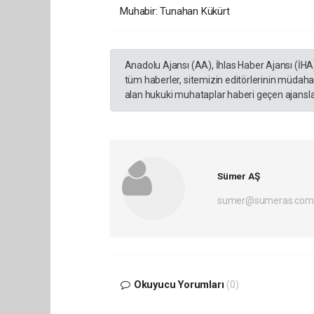
Muhabir: Tunahan Kükürt
Anadolu Ajansı (AA), İhlas Haber Ajansı (İHA
tüm haberler, sitemizin editörlerinin müdaha
alan hukuki muhataplar haberi geçen ajanslar
Sümer AŞ
sumer@sumeras.com
Okuyucu Yorumları
(0)