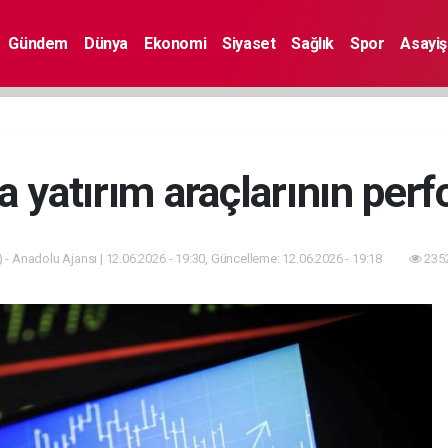
Gündem
Dünya
Ekonomi
Siyaset
Sağlık
Spor
Asayiş
a yatırım araçlarının per
 - Anadolu Ajansı | 12.06.2026 - 19:30, Güncelleme: 12.06.2026 - 19:18
2352