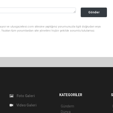
Gönder
nuyor ve ulusgazetesi.com sitesine yaptığınız yorumunuzla ilgili doğrudan veya
. Yazılan tüm yorumlardan site yönetimi hiçbir şekilde sorumlu tutulamaz.
KATEGORİLER
S
Foto Galeri
Video Galeri
Gündem
Dünya